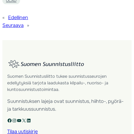
OCAD
«
Edellinen
Seuraava
»
Suomen Suunnistusliitto tukee suunnistusseurojen
edellytyksiä tarjota laadukasta kilpailu-, nuoriso- ja
kuntosuunnistustoimintaa.
Suunnistuksen lajeja ovat suunnistus, hiihto-, pyörä-
ja tarkkuussuunnistus.
Facebook
Instagram
YouTube
X
LinkedIn
Tilaa uutiskirje