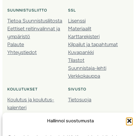
SUUNNISTUSLIITTO
SSL
Tietoa Suunnistusliitosta
Lisenssi
Eettiset reitinvalinnat ja
Materiaalit
ympäristö
Karttarekisteri
Palaute
Kilpailut ja tapahtumat
Yhteystiedot
Kuvapankki
Tilastot
Suunnistaja-lehti
Verkkokauppa
KOULUTUKSET
SIVUSTO
Koulutus ja koulutus­
Tietosuoja
kalenteri
Nuorison koulutukset
Hallinnoi suostumusta
Seura­kehittäminen
Valmentaja­koulutus