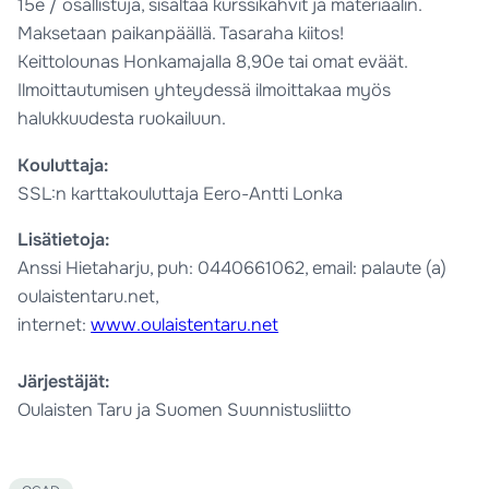
15e / osallistuja, sisältää kurssikahvit ja materiaalin.
Maksetaan paikanpäällä. Tasaraha kiitos!
Keittolounas Honkamajalla 8,90e tai omat eväät.
Ilmoittautumisen yhteydessä ilmoittakaa myös
halukkuudesta ruokailuun.
Kouluttaja:
SSL:n karttakouluttaja Eero-Antti Lonka
Lisätietoja:
Anssi Hietaharju, puh: 0440661062, email: palaute (a)
oulaistentaru.net,
internet:
www.oulaistentaru.net
Järjestäjät:
Oulaisten Taru ja Suomen Suunnistusliitto