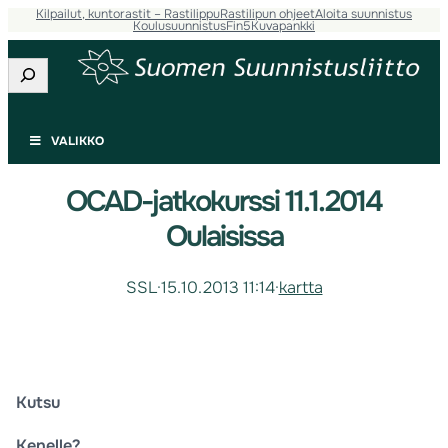
Kilpailut, kuntorastit – Rastilippu
Rastilipun ohjeet
Aloita suunnistus
Koulusuunnistus
Fin5
Kuvapankki
Etsi
VALIKKO
OCAD-jatkokurssi 11.1.2014
Oulaisissa
SSL
·
15.10.2013 11:14
·
kartta
Kutsu
Kenelle?