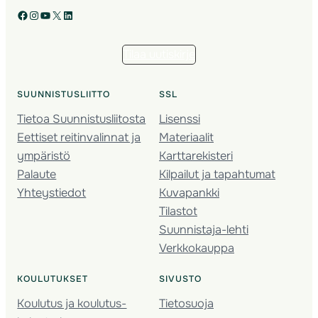
Facebook
Instagram
YouTube
X
LinkedIn
Tilaa uutiskirje
SUUNNISTUSLIITTO
SSL
Tietoa Suunnistusliitosta
Lisenssi
Eettiset reitinvalinnat ja
Materiaalit
ympäristö
Karttarekisteri
Palaute
Kilpailut ja tapahtumat
Yhteystiedot
Kuvapankki
Tilastot
Suunnistaja-lehti
Verkkokauppa
KOULUTUKSET
SIVUSTO
Koulutus ja koulutus­
Tietosuoja