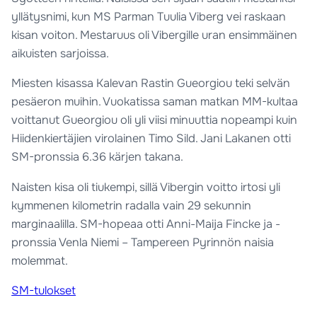
yllätysnimi, kun MS Parman Tuulia Viberg vei raskaan
kisan voiton. Mestaruus oli Vibergille uran ensimmäinen
aikuisten sarjoissa.
Miesten kisassa Kalevan Rastin Gueorgiou teki selvän
pesäeron muihin. Vuokatissa saman matkan MM-kultaa
voittanut Gueorgiou oli yli viisi minuuttia nopeampi kuin
Hiidenkiertäjien virolainen Timo Sild. Jani Lakanen otti
SM-pronssia 6.36 kärjen takana.
Naisten kisa oli tiukempi, sillä Vibergin voitto irtosi yli
kymmenen kilometrin radalla vain 29 sekunnin
marginaalilla. SM-hopeaa otti Anni-Maija Fincke ja -
pronssia Venla Niemi – Tampereen Pyrinnön naisia
molemmat.
SM-tulokset