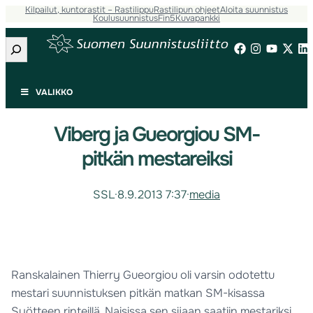
Kilpailut, kuntorastit – Rastilippu
Rastilipun ohjeet
Aloita suunnistus
Koulusuunnistus
Fin5
Kuvapankki
Etsi
VALIKKO
Viberg ja Gueorgiou SM-
pitkän mestareiksi
SSL
·
8.9.2013 7:37
·
media
Ranskalainen Thierry Gueorgiou oli varsin odotettu
mestari suunnistuksen pitkän matkan SM-kisassa
Syötteen rinteillä. Naisissa sen sijaan saatiin mestariksi