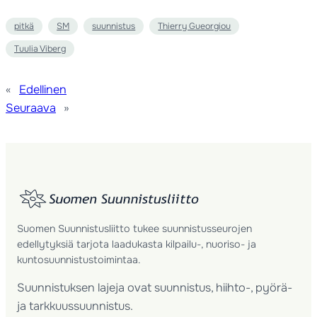
pitkä
SM
suunnistus
Thierry Gueorgiou
Tuulia Viberg
«
Edellinen
Seuraava
»
Suomen Suunnistusliitto tukee suunnistusseurojen
edellytyksiä tarjota laadukasta kilpailu-, nuoriso- ja
kuntosuunnistustoimintaa.
Suunnistuksen lajeja ovat suunnistus, hiihto-, pyörä-
ja tarkkuussuunnistus.