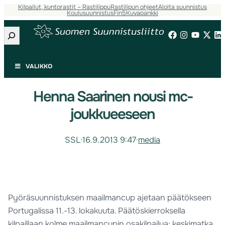
Kilpailut, kuntorastit – Rastilippu
Rastilipun ohjeet
Aloita suunnistus
Koulusuunnistus
Fin5
Kuvapankki
Etsi
VALIKKO
Henna Saarinen nousi mc-
joukkueeseen
SSL
·
16.9.2013 9:47
·
media
Pyöräsuunnistuksen maailmancup ajetaan päätökseen
Portugalissa 11.-13. lokakuuta. Päätöskierroksella
kilpaillaan kolme maailmancupin osakilpailua: keskimatka,