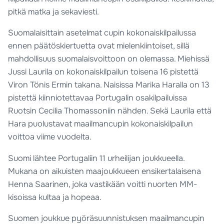
pitkä matka ja sekaviesti.
Suomalaisittain asetelmat cupin kokonaiskilpailussa
ennen päätöskiertuetta ovat mielenkiintoiset, sillä
mahdollisuus suomalaisvoittoon on olemassa. Miehissä
Jussi Laurila on kokonaiskilpailun toisena 16 pistettä
Viron Tönis Ermin takana. Naisissa Marika Haralla on 13
pistettä kiinniotettavaa Portugalin osakilpailuissa
Ruotsin Cecilia Thomassoniin nähden. Sekä Laurila että
Hara puolustavat maailmancupin kokonaiskilpailun
voittoa viime vuodelta.
Suomi lähtee Portugaliin 11 urheilijan joukkueella.
Mukana on aikuisten maajoukkueen ensikertalaisena
Henna Saarinen, joka vastikään voitti nuorten MM-
kisoissa kultaa ja hopeaa.
Suomen joukkue pyöräsuunnistuksen maailmancupin