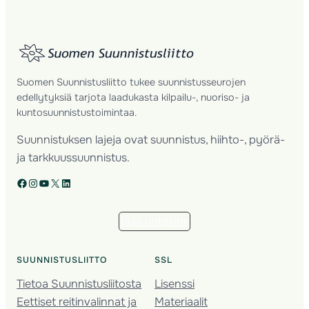
Suomen Suunnistusliitto tukee suunnistusseurojen
edellytyksiä tarjota laadukasta kilpailu-, nuoriso- ja
kuntosuunnistustoimintaa.
Suunnistuksen lajeja ovat suunnistus, hiihto-, pyörä-
ja tarkkuussuunnistus.
Facebook
Instagram
YouTube
X
LinkedIn
Tilaa uutiskirje
SUUNNISTUSLIITTO
SSL
Tietoa Suunnistusliitosta
Lisenssi
Eettiset reitinvalinnat ja
Materiaalit