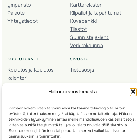
ympäristö
Karttarekisteri
Palaute
Kilpailut ja tapahtumat
Yhteystiedot
Kuvapankki
Tilastot
Suunnistaja-lehti
Verkkokauppa
KOULUTUKSET
SIVUSTO
Koulutus ja koulutus­
Tietosuoja
kalenteri
Nuorison koulutukset
Hallinnoi suostumusta
Seura­kehittäminen
Valmentaja­koulutus
Parhaan kokemuksen tarjoamiseksi käytämme teknologioita, kuten
Kartoitus
evästeitä, tallentaaksemme ja/tai käyttääksemme laitetietoja. Näiden
Ratamestari
tekniikoiden hyväksyminen antaa meille mahdollisuuden käsitellä tietoja,
kuten selauskäyttäytymistä tai yksilöllisiä tunnuksia tällä sivustolla.
Suostumuksen jättäminen tai peruuttaminen voi vaikuttaa sivuston
Suomen Suunnistusliitto
© 2025 ·
· Valimotie 10, 00380 Helsinki, Finland
ominaisuuksiin ja toimintoihin.