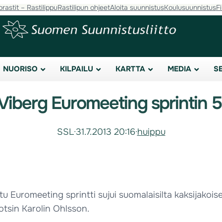
orastit – Rastilippu
Rastilipun ohjeet
Aloita suunnistus
Koulusuunnistus
F
NUORISO
KILPAILU
KARTTA
MEDIA
S
Viberg Euromeeting sprintin 5
SSL
·
31.7.2013 20:16
·
huippu
uromeeting sprintti sujui suomalaisilta kaksijakoisest
uotsin Karolin Ohlsson.