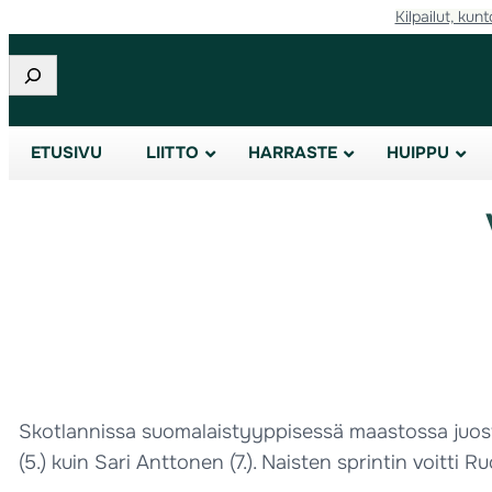
Kilpailut, kunt
Etsi
ETUSIVU
LIITTO
HARRASTE
HUIPPU
Skotlannissa suomalaistyyppisessä maastossa juostu E
(5.) kuin Sari Anttonen (7.). Naisten sprintin voitti R