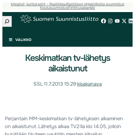
Kilpailut, kuntorastit – Rastilippu
Rastilipun ohjeet
Aloita suunnistus
Koulusuunnistus
Fin5
Kuvapankki
Etsi
VALIKKO
Keskimatkan tv-lähetys
aikaistunut
SSL
·
11.7.2013 15:29
·
kisakanava
Perjantain MM-keskimatkan tv-lähetyksen alkaminen
on aikaistunut. Lähetys alkaa TV2:lla klo 14.05, jolloin
hypätään täyteen vauhtiin miesten kilpailun