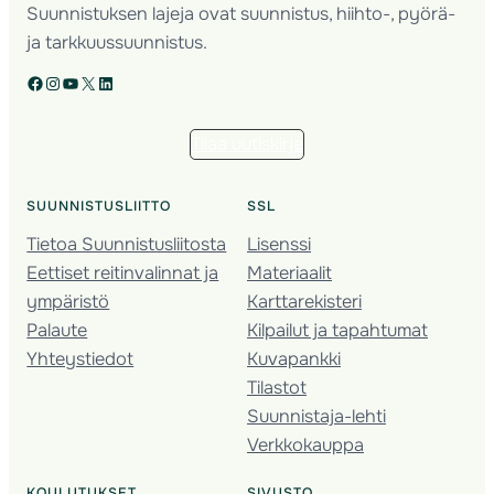
Suunnistuksen lajeja ovat suunnistus, hiihto-, pyörä-
ja tarkkuussuunnistus.
Facebook
Instagram
YouTube
X
LinkedIn
Tilaa uutiskirje
SUUNNISTUSLIITTO
SSL
Tietoa Suunnistusliitosta
Lisenssi
Eettiset reitinvalinnat ja
Materiaalit
ympäristö
Karttarekisteri
Palaute
Kilpailut ja tapahtumat
Yhteystiedot
Kuvapankki
Tilastot
Suunnistaja-lehti
Verkkokauppa
KOULUTUKSET
SIVUSTO