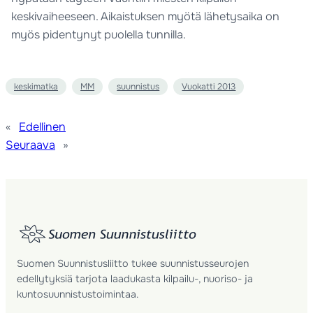
keskivaiheeseen. Aikaistuksen myötä lähetysaika on
myös pidentynyt puolella tunnilla.
keskimatka
MM
suunnistus
Vuokatti 2013
«
Edellinen
Seuraava
»
Suomen Suunnistusliitto tukee suunnistusseurojen
edellytyksiä tarjota laadukasta kilpailu-, nuoriso- ja
kuntosuunnistustoimintaa.