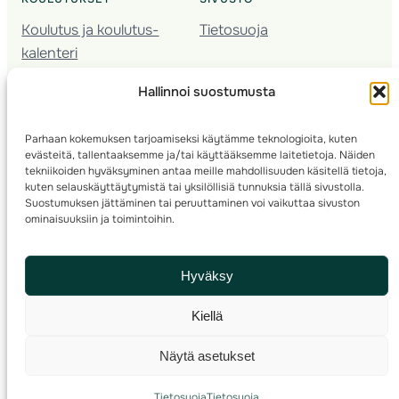
Koulutus ja koulutus­
Tietosuoja
kalenteri
Nuorison koulutukset
Hallinnoi suostumusta
Seura­kehittäminen
Valmentaja­koulutus
Parhaan kokemuksen tarjoamiseksi käytämme teknologioita, kuten
Kartoitus
evästeitä, tallentaaksemme ja/tai käyttääksemme laitetietoja. Näiden
Ratamestari
tekniikoiden hyväksyminen antaa meille mahdollisuuden käsitellä tietoja,
kuten selauskäyttäytymistä tai yksilöllisiä tunnuksia tällä sivustolla.
Suostumuksen jättäminen tai peruuttaminen voi vaikuttaa sivuston
Suomen Suunnistusliitto
© 2025 ·
· Valimotie 10, 00380 Helsinki, Finland
ominaisuuksiin ja toimintoihin.
info(a)suunnistusliitto.fi,
Rastilipun asiat
: rastilippu(a)suunnistusliitto.fi
Hyväksy
Kilpailut ja kuntorastit – Rastilippu
:::
Rastilipun ohjeet
Kiellä
RSS
Näytä asetukset
Etsi
Tietosuoja
Tietosuoja