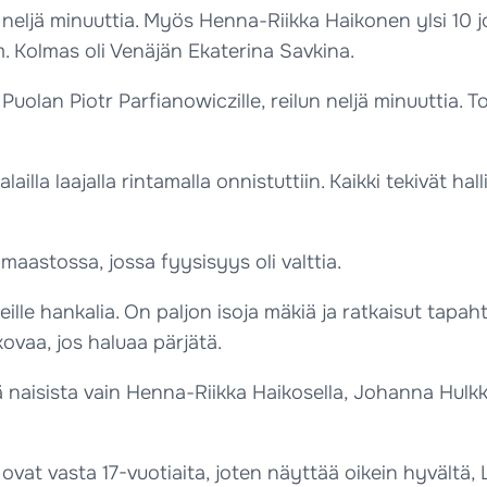
yli neljä minuuttia. Myös Henna-Riikka Haikonen ylsi 10
m. Kolmas oli Venäjän Ekaterina Savkina.
 Puolan Piotr Parfianowiczille, reilun neljä minuuttia.
illa laajalla rintamalla onnistuttiin. Kaikki tekivät ha
maastossa, jossa fyysisyys oli valttia.
ille hankalia. On paljon isoja mäkiä ja ratkaisut tapahtu
kovaa, jos haluaa pärjätä.
ä naisista vain Henna-Riikka Haikosella, Johanna Hulk
 ovat vasta 17-vuotiaita, joten näyttää oikein hyvältä, 