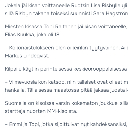
Jokela jäi kisan voittaneelle Ruotsin Lisa Risbylle 
sillä Risbyn takana toiseksi suunnisti Sara Hagströ
Miesten kisassa Topi Raitanen jäi kisan voittaneelle,
Elias Kuukka, joka oli 18.
– Kokonaistulokseen olen oikeinkin tyytyväinen. Aikala
Markus Lindeqvist.
Kilpailu käytiin perinteisessä keskieurooppalaisessa 
– Viimevuosia kun katsoo, niin tällaiset ovat olleet me
hankalia. Tällaisessa maastossa pitää jaksaa juosta 
Suomella on kisoissa varsin kokematon joukkue, sill
startteja nuorten MM-kisoista.
– Emmi ja Topi, jotka sijoittuivat nyt kahdeksansiksi,