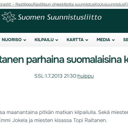
orastit – Rastilippu
Rastilipun ohjeet
Aloita suunnistus
Koulusuunnistus
F
NUORISO
KILPAILU
KARTTA
MEDIA
S
itanen parhaina suomalaisina
SSL
·
1.7.2013 21:30
·
huippu
 maanantaina pitkän matkan kilpailulla. Sekä miesten 
 Emmi Jokela ja miesten kisassa Topi Raitanen.