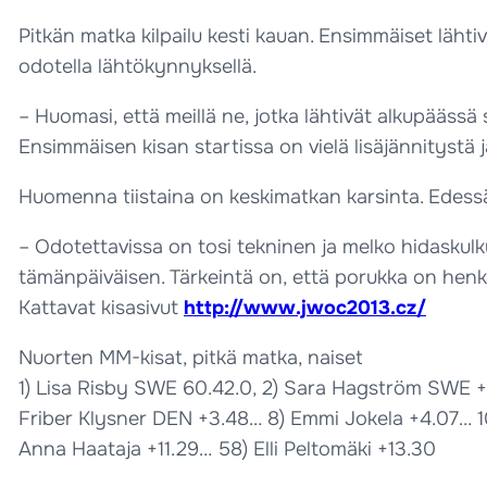
Pitkän matka kilpailu kesti kauan. Ensimmäiset lähtiv
odotella lähtökynnyksellä.
– Huomasi, että meillä ne, jotka lähtivät alkupääss
Ensimmäisen kisan startissa on vielä lisäjännitystä 
Huomenna tiistaina on keskimatkan karsinta. Edessä o
– Odotettavissa on tosi tekninen ja melko hidaskulk
tämänpäiväisen. Tärkeintä on, että porukka on henki
Kattavat kisasivut
http://www.jwoc2013.cz/
Nuorten MM-kisat, pitkä matka, naiset
1) Lisa Risby SWE 60.42.0, 2) Sara Hagström SWE +0.
Friber Klysner DEN +3.48… 8) Emmi Jokela +4.07… 
Anna Haataja +11.29… 58) Elli Peltomäki +13.30