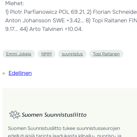
Miehet:
1) Piotr Parfianowicz POL 69.21, 2) Florian Schneid
Anton Johansson SWE +3.42… 8) Topi Raitanen FIN +4
9.17… 44) Arto Talvinen +10.04.
Emmi Jokela
NMM
suunnistus
Topi Raitanen
«
Edellinen
Suomen Suunnistusliitto tukee suunnistusseurojen
edellytyksiä tarjota laadukasta kilpailu-, nuoriso- ja