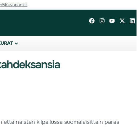
in5
Kuvapankki
EURAT
 kahdeksansia
että naisten kilpailussa suomalaisittain paras