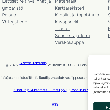
Eettiset reitinvalinnat ja
Materiaalit
k
ympäristö
Karttarekisteri
Palaute
Kilpailut ja tapahtumat
Yhteystiedot
Kuvapankki
V
Tilastot
K
Suunnistaja-lehti
Verkkokauppa
Suomen Suunnistusliitto
© 2025 ·
· Valimotie 10, 00380 Helsinki, Finland
Parhaan kok
info(a)suunnistusliitto.fi,
Rastilipun asiat
: rastilippu(a)suunnistusliitto.fi
tallentaaks
hyväksymine
selauskäyttä
Kilpailut ja kuntorastit – Rastilippu
:::
Rastilipun ohjeet
jättäminen t
RSS
H