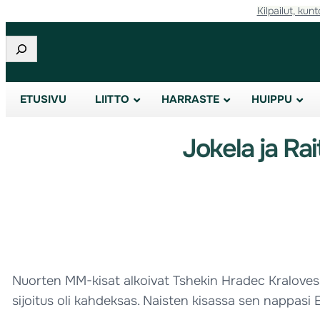
Kilpailut, kunt
Etsi
ETUSIVU
LIITTO
HARRASTE
HUIPPU
Jokela ja Ra
Nuorten MM-kisat alkoivat Tshekin Hradec Kralovessa
sijoitus oli kahdeksas. Naisten kisassa sen nappasi