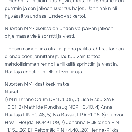
– Henna-Riika aloitti tosi hyvin, mutta teki 8 rastille ison
pummin ja sen jälkeen suoritus hajosi. Janninakin oli
hyvässä vauhdissa, Lindeqvist kertoi.
Nuorten MM-kisoissa on yhden välipäivän jälkeen
ohjelmassa vielä sprintti ja viesti.
– Ensimmäinen kisa oli aika jännä paikka lähteä. Tänään
ei enää edes jännittänyt. Täytyy vain lähteä
mahdollisimman rennoilla fiiliksillä sprinttiin ja viestiin,
Haataja ennakoi jäljellä olevia kisoja.
Nuorten MM-kisat keskimatka
Naiset:
1) Miri Thrane Odum DEN 25.05, 2) Lisa Risby SWE
+0.31, 3) Mathilde Rundhaug NOR +0.40, 4) Anna
Haataja FIN +0.46, 5) Isia Basset FRA +1.08, 6) Gunvor
Hov Hoydal NOR +1.09, 7) Johanna Hulkkonen FIN
+1.15… 26) Elli Peltomäki FIN +4.48…28) Henna-Riikka