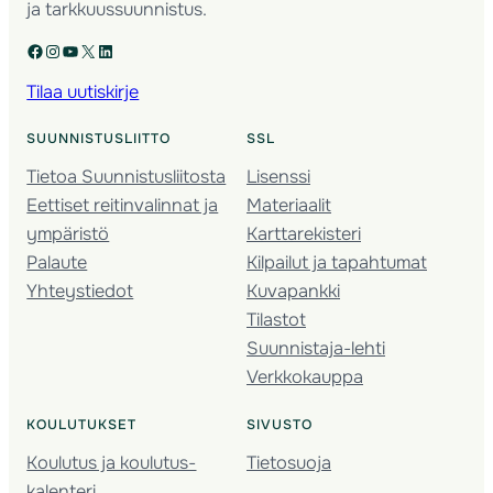
ja tarkkuussuunnistus.
Facebook
Instagram
YouTube
X
LinkedIn
Tilaa uutiskirje
SUUNNISTUSLIITTO
SSL
Tietoa Suunnistusliitosta
Lisenssi
Eettiset reitinvalinnat ja
Materiaalit
ympäristö
Karttarekisteri
Palaute
Kilpailut ja tapahtumat
Yhteystiedot
Kuvapankki
Tilastot
Suunnistaja-lehti
Verkkokauppa
KOULUTUKSET
SIVUSTO
Koulutus ja koulutus­
Tietosuoja
kalenteri