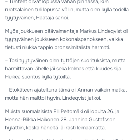
– Tunteet olivat lopussa vähän pinnassa, kun
ruotsalainen tuli lopussa väliin, mutta olen kyllä todella
tyytyväinen, Haataja sanoi.
Myös joukkueen päävalmentaja Markus Lindeqvist oli
tyytyväinen joukkueen kokonaispanokseen, vaikka
tietysti niukka tappio pronssimitalista harmitti.
– Tosi tyytyväinen olen tyttöjen suorituksista, mutta
harmittavan lähelle jäi sekä kolmas että kuudes sija.
Huikea suoritus kyllä tytöiltä.
– Etukäteen ajateltuna tämä oli Annan vaikein matka,
mutta hän malttoi hyvin, Lindeqvist jatkoi.
Muista suomalaisista Elli Peltomäki oli lopulta 26. ja
Henna-Riikka Haikonen 28. Jannina Gustafsson
hylättiin, koska häneltä jäi rasti leimaamatta.