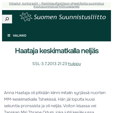
Kilpailut, kuntorastit – Rastilippu
Rastilipun ohjeet
Aloita suunnistus
Koulusuunnistus
Fin5
Kuvapankki
Etsi
VALIKKO
Haataja keskimatkalla neljäs
SSL
·
3.7.2013 21:23
·
huippu
Anna Haataja oli pitkään kiinni mitalin syrjässä nuorten
MM-keskimatkalla Tshekissä. Hän jäi lopulta kuusi
sekuntia pronssista ja oli neljäs. Voiton kisassa vei
Tanskan Miri Thrane Odum, joka juhli kesäkuussa