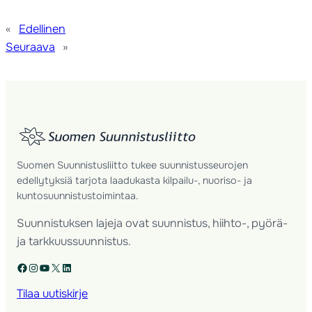
«
Edellinen
Seuraava
»
Suomen Suunnistusliitto tukee suunnistusseurojen
edellytyksiä tarjota laadukasta kilpailu-, nuoriso- ja
kuntosuunnistustoimintaa.
Suunnistuksen lajeja ovat suunnistus, hiihto-, pyörä-
ja tarkkuussuunnistus.
Facebook
Instagram
YouTube
X
LinkedIn
Tilaa uutiskirje