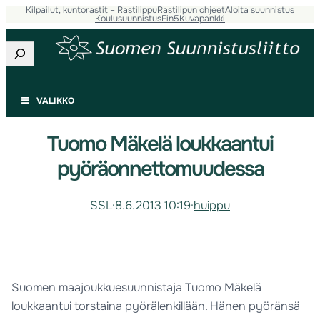
Kilpailut, kuntorastit – Rastilippu
Rastilipun ohjeet
Aloita suunnistus
Koulusuunnistus
Fin5
Kuvapankki
Etsi
VALIKKO
Tuomo Mäkelä loukkaantui
pyöräonnettomuudessa
SSL
·
8.6.2013 10:19
·
huippu
Suomen maajoukkuesuunnistaja Tuomo Mäkelä
loukkaantui torstaina pyörälenkillään. Hänen pyöränsä