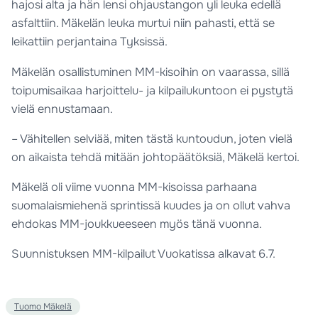
hajosi alta ja hän lensi ohjaustangon yli leuka edellä
asfalttiin. Mäkelän leuka murtui niin pahasti, että se
leikattiin perjantaina Tyksissä.
Mäkelän osallistuminen MM-kisoihin on vaarassa, sillä
toipumisaikaa harjoittelu- ja kilpailukuntoon ei pystytä
vielä ennustamaan.
– Vähitellen selviää, miten tästä kuntoudun, joten vielä
on aikaista tehdä mitään johtopäätöksiä, Mäkelä kertoi.
Mäkelä oli viime vuonna MM-kisoissa parhaana
suomalaismiehenä sprintissä kuudes ja on ollut vahva
ehdokas MM-joukkueeseen myös tänä vuonna.
Suunnistuksen MM-kilpailut Vuokatissa alkavat 6.7.
Tuomo Mäkelä