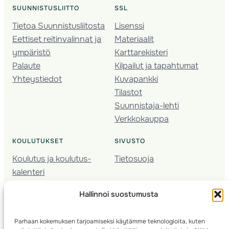
SUUNNISTUSLIITTO
SSL
Tietoa Suunnistusliitosta
Lisenssi
Eettiset reitinvalinnat ja
Materiaalit
ympäristö
Karttarekisteri
Palaute
Kilpailut ja tapahtumat
Yhteystiedot
Kuvapankki
Tilastot
Suunnistaja-lehti
Verkkokauppa
KOULUTUKSET
SIVUSTO
Koulutus ja koulutus­
Tietosuoja
kalenteri
Nuorison koulutukset
Hallinnoi suostumusta
Seura­kehittäminen
Valmentaja­koulutus
Parhaan kokemuksen tarjoamiseksi käytämme teknologioita, kuten
Kartoitus