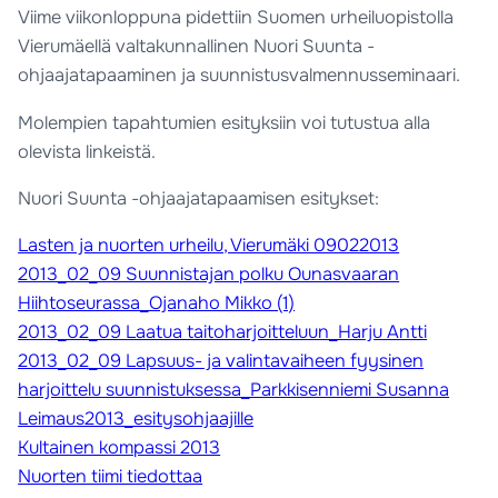
Viime viikonloppuna pidettiin Suomen urheiluopistolla
Vierumäellä valtakunnallinen Nuori Suunta -
ohjaajatapaaminen ja suunnistusvalmennusseminaari.
Molempien tapahtumien esityksiin voi tutustua alla
olevista linkeistä.
Nuori Suunta -ohjaajatapaamisen esitykset:
Lasten ja nuorten urheilu, Vierumäki 09022013
2013_02_09 Suunnistajan polku Ounasvaaran
Hiihtoseurassa_Ojanaho Mikko (1)
2013_02_09 Laatua taitoharjoitteluun_Harju Antti
2013_02_09 Lapsuus- ja valintavaiheen fyysinen
harjoittelu suunnistuksessa_Parkkisenniemi Susanna
Leimaus2013_esitysohjaajille
Kultainen kompassi 2013
Nuorten tiimi tiedottaa