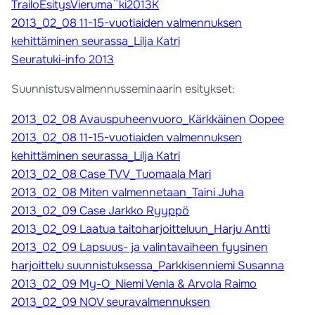
TrailoEsitysVieruma¨ki2013K
2013_02_08 11-15-vuotiaiden valmennuksen
kehittäminen seurassa_Lilja Katri
Seuratuki-info 2013
Suunnistusvalmennusseminaarin esitykset:
2013_02_08 Avauspuheenvuoro_Kärkkäinen Oopee
2013_02_08 11-15-vuotiaiden valmennuksen
kehittäminen seurassa_Lilja Katri
2013_02_08 Case TVV_Tuomaala Mari
2013_02_08 Miten valmennetaan_Taini Juha
2013_02_09 Case Jarkko Ryyppö
2013_02_09 Laatua taitoharjoitteluun_Harju Antti
2013_02_09 Lapsuus- ja valintavaiheen fyysinen
harjoittelu suunnistuksessa_Parkkisenniemi Susanna
2013_02_09 My-O_Niemi Venla & Arvola Raimo
2013_02_09 NOV seuravalmennuksen