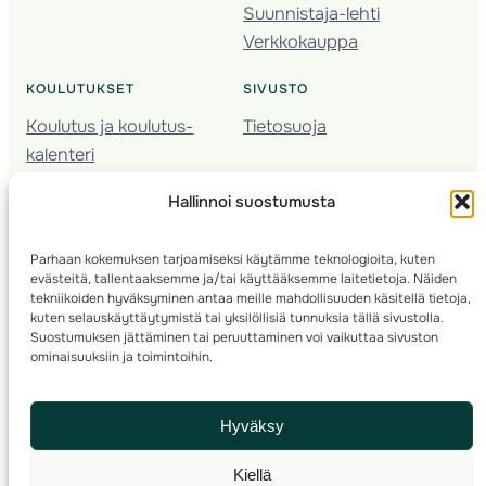
Suunnistaja-lehti
Verkkokauppa
KOULUTUKSET
SIVUSTO
Koulutus ja koulutus­
Tietosuoja
kalenteri
Nuorison koulutukset
Hallinnoi suostumusta
Seura­kehittäminen
Valmentaja­koulutus
Parhaan kokemuksen tarjoamiseksi käytämme teknologioita, kuten
Kartoitus
evästeitä, tallentaaksemme ja/tai käyttääksemme laitetietoja. Näiden
Ratamestari
tekniikoiden hyväksyminen antaa meille mahdollisuuden käsitellä tietoja,
kuten selauskäyttäytymistä tai yksilöllisiä tunnuksia tällä sivustolla.
Suostumuksen jättäminen tai peruuttaminen voi vaikuttaa sivuston
Suomen Suunnistusliitto
© 2025 ·
· Valimotie 10, 00380 Helsinki, Finland
ominaisuuksiin ja toimintoihin.
info(a)suunnistusliitto.fi,
Rastilipun asiat
: rastilippu(a)suunnistusliitto.fi
Hyväksy
Kilpailut ja kuntorastit – Rastilippu
:::
Rastilipun ohjeet
Kiellä