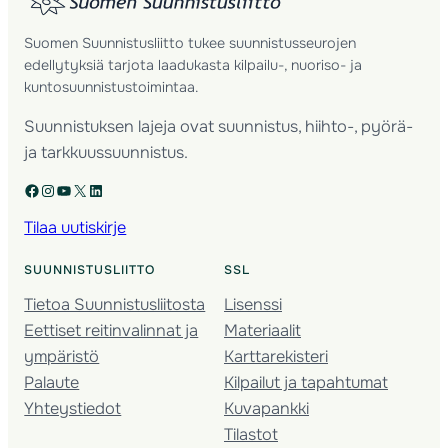
Suomen Suunnistusliitto tukee suunnistusseurojen
edellytyksiä tarjota laadukasta kilpailu-, nuoriso- ja
kuntosuunnistustoimintaa.
Suunnistuksen lajeja ovat suunnistus, hiihto-, pyörä-
ja tarkkuussuunnistus.
Facebook
Instagram
YouTube
X
LinkedIn
Tilaa uutiskirje
SUUNNISTUSLIITTO
SSL
Tietoa Suunnistusliitosta
Lisenssi
Eettiset reitinvalinnat ja
Materiaalit
ympäristö
Karttarekisteri
Palaute
Kilpailut ja tapahtumat
Yhteystiedot
Kuvapankki
Tilastot