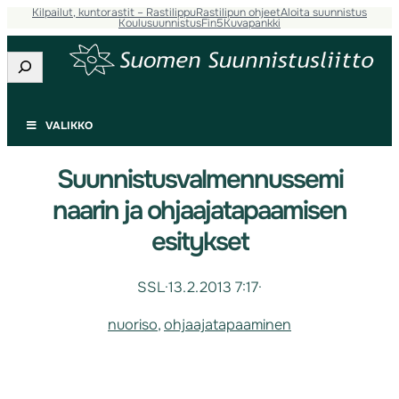
Kilpailut, kuntorastit – Rastilippu
Rastilipun ohjeet
Aloita suunnistus
Koulusuunnistus
Fin5
Kuvapankki
Etsi
VALIKKO
Suunnistusvalmennussemi
naarin ja ohjaajatapaamisen
esitykset
SSL
·
13.2.2013 7:17
·
nuoriso
, 
ohjaajatapaaminen