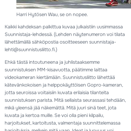
Harri Hytösen Wau, se on nopee.
Kaikki kahdeksan palkittua kuvaa julkaistiin uusimmassa
Suunnistaja-lehdessä. (Lehden näytenumeron voi tilata
lähettämällä sähköpostia osoitteeseen suunnistaja-
lehti@suunnistusliitto.fi.)
Ehkä tästä intoutuneena ja juhlistaaksemme
suunnistuksen MM-kisavuotta, päätimme laittaa
videokameran kiertämään. Suunnistusliitto lähettää
kätevänkokoisen ja helppokäyttöisen Gopro-kameran,
jotta seuroissa voitaisiin kuvata erilaisia tilanteita
suunnistuksen parista. Mitä sellaista seurassasi tehdään,
mikä yleensä jää näkemättä. Mitä juuri sinä teet, jota
kuvata ja kertoa muille. Se voi olla pieni kilpailu,
harjoitukset, kartoitusta, valmentaja suunnittelemassa
harjoituksia, melkein mitä vaan. Ideat ja luovuus voi