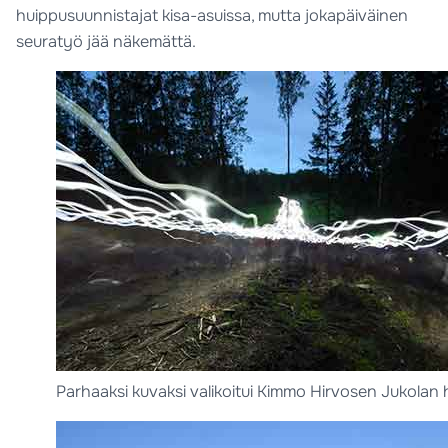
huippusuunnistajat kisa-asuissa, mutta jokapäiväinen
seuratyö jää näkemättä.
Parhaaksi kuvaksi valikoitui Kimmo Hirvosen Jukolan 