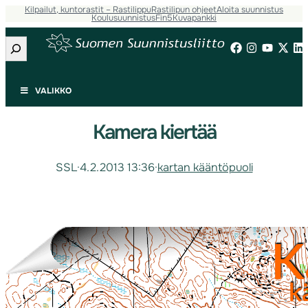
Kilpailut, kuntorastit – Rastilippu
Rastilipun ohjeet
Aloita suunnistus
Koulusuunnistus
Fin5
Kuvapankki
Etsi
VALIKKO
Kamera kiertää
SSL
·
4.2.2013 13:36
·
kartan kääntöpuoli