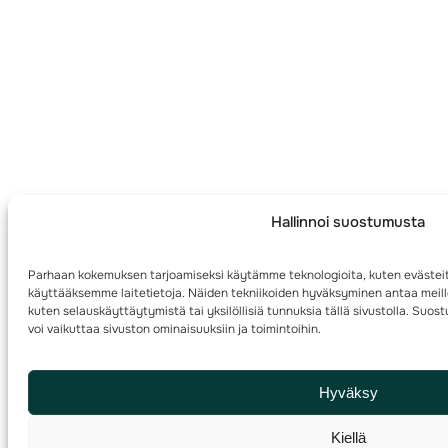
Hallinnoi suostumusta
Parhaan kokemuksen tarjoamiseksi käytämme teknologioita, kuten evästeit
käyttääksemme laitetietoja. Näiden tekniikoiden hyväksyminen antaa meille
kuten selauskäyttäytymistä tai yksilöllisiä tunnuksia tällä sivustolla. Su
voi vaikuttaa sivuston ominaisuuksiin ja toimintoihin.
Hyväksy
Kiellä