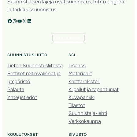
Suunnistuksen lajeja ovat suunnistus, hiihto-, pyörä-
ja tarkkuussuunnistus.
Facebook
Instagram
YouTube
X
LinkedIn
Tilaa uutiskirje
SUUNNISTUSLIITTO
SSL
Tietoa Suunnistusliitosta
Lisenssi
Eettiset reitinvalinnat ja
Materiaalit
ympäristö
Karttarekisteri
Palaute
Kilpailut ja tapahtumat
Yhteystiedot
Kuvapankki
Tilastot
Suunnistaja-lehti
Verkkokauppa
KOULUTUKSET
SIVUSTO