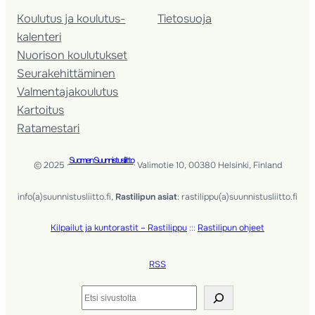
Koulutus ja koulutus­
Tietosuoja
kalenteri
Nuorison koulutukset
Seura­kehittäminen
Valmentaja­koulutus
Kartoitus
Ratamestari
Suomen Suunnistusliitto
© 2025 ·
· Valimotie 10, 00380 Helsinki, Finland
info(a)suunnistusliitto.fi,
Rastilipun asiat
: rastilippu(a)suunnistusliitto.fi
Kilpailut ja kuntorastit – Rastilippu
:::
Rastilipun ohjeet
RSS
Etsi