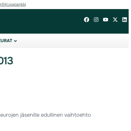
in5
Kuvapankki
EURAT
013
urojen jäsenille edullinen vaihtoehto