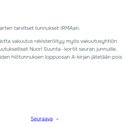
varten tarvitset tunnukset IRMAan.
 jotta vakuutus rekisteröityy myös vakuutusyhtiön
tukselliset Nuori Suunta -kortit seuran junnuille,
neiden hlötunnuksen loppuosan A-kirjan jätetään pois
Seuraava
»