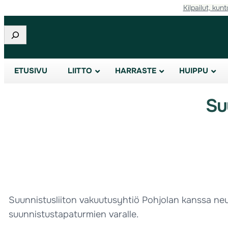
Kilpailut, kunt
Etsi
ETUSIVU
LIITTO
HARRASTE
HUIPPU
Su
Suunnistusliiton vakuutusyhtiö Pohjolan kanssa neuv
suunnistustapaturmien varalle.