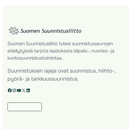
Suomen Suunnistusliitto tukee suunnistusseurojen
edellytyksiä tarjota laadukasta kilpailu-, nuoriso- ja
kuntosuunnistustoimintaa.
Suunnistuksen lajeja ovat suunnistus, hiihto-,
pyörä- ja tarkkuussuunnistus.
Facebook
Instagram
YouTube
X
LinkedIn
Tilaa uutiskirje