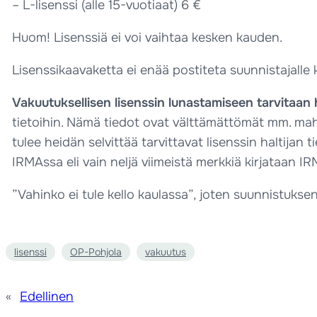
– L-lisenssi (alle 15-vuotiaat) 6 €
Huom! Lisenssiä ei voi vaihtaa kesken kauden.
Lisenssikaavaketta ei enää postiteta suunnistajalle 
Vakuutuksellisen lisenssin lunastamiseen tarvitaa
tietoihin. Nämä tiedot ovat välttämättömät mm. mahdo
tulee heidän selvittää tarvittavat lisenssin haltij
IRMAssa eli vain neljä viimeistä merkkiä kirjataan I
”Vahinko ei tule kello kaulassa”, joten suunnistuks
lisenssi
OP-Pohjola
vakuutus
«
Edellinen