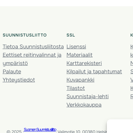
SUUNNISTUSLIITTO
SSL
Tietoa Suunnistusliitosta
Lisenssi
K
Eettiset reitinvalinnat ja
Materiaalit
k
ympäristö
Karttarekisteri
Palaute
Kilpailut ja tapahtumat
Yhteystiedot
Kuvapankki
V
Tilastot
K
Suunnistaja-lehti
Verkkokauppa
Suomen Suunnistusliitto
© 2025 ·
· Valimotie 10, 00380 Helsinki, Finland