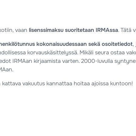
kotiin, vaan
lisenssimaksu suoritetaan IRMAssa
. Tätä 
n henkilötunnus kokonaisuudessaan sekä osoitetiedot
,
llisessa korvauskäsittelyssä. Mikäli seura ostaa vakuu
an tiedot IRMAan kirjaamista varten. 2000-luvulla synty
RMAan.
en kattava vakuutus kannattaa hoitaa ajoissa kuntoon!