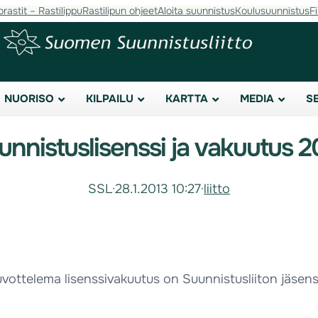
orastit – Rastilippu
Rastilipun ohjeet
Aloita suunnistus
Koulusuunnistus
F
NUORISO
KILPAILU
KARTTA
MEDIA
S
unnistuslisenssi ja vakuutus 2
SSL
·
28.1.2013 10:27
·
liitto
ottelema lisenssivakuutus on Suunnistusliiton jäsense