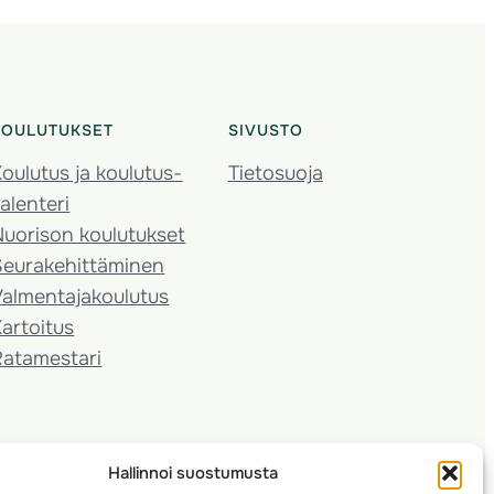
KOULUTUKSET
SIVUSTO
oulutus ja koulutus­
Tietosuoja
alenteri
Nuorison koulutukset
Seura­kehittäminen
almentaja­koulutus
artoitus
Ratamestari
Hallinnoi suostumusta