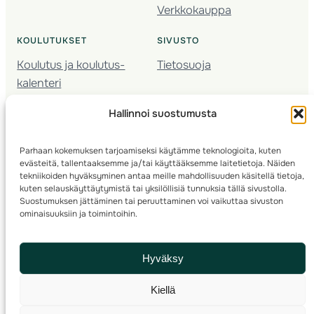
Verkkokauppa
KOULUTUKSET
SIVUSTO
Koulutus ja koulutus­
Tietosuoja
kalenteri
Nuorison koulutukset
Hallinnoi suostumusta
Seura­kehittäminen
Valmentaja­koulutus
Parhaan kokemuksen tarjoamiseksi käytämme teknologioita, kuten
Kartoitus
evästeitä, tallentaaksemme ja/tai käyttääksemme laitetietoja. Näiden
Ratamestari
tekniikoiden hyväksyminen antaa meille mahdollisuuden käsitellä tietoja,
kuten selauskäyttäytymistä tai yksilöllisiä tunnuksia tällä sivustolla.
Suostumuksen jättäminen tai peruuttaminen voi vaikuttaa sivuston
Suomen Suunnistusliitto
© 2025 ·
· Valimotie 10, 00380 Helsinki, Finland
ominaisuuksiin ja toimintoihin.
info(a)suunnistusliitto.fi,
Rastilipun asiat
: rastilippu(a)suunnistusliitto.fi
Hyväksy
Kilpailut ja kuntorastit – Rastilippu
:::
Rastilipun ohjeet
Kiellä
RSS