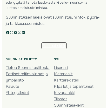
edellytyksiä tarjota laadukasta kilpailu-, nuoriso- ja
kuntosuunnistustoimintaa.
Suunnistuksen lajeja ovat suunnistus, hiihto-, pyörä-
ja tarkkuussuunnistus.
Facebook
Instagram
YouTube
X
LinkedIn
Tilaa uutiskirje
SUUNNISTUSLIITTO
SSL
Tietoa Suunnistusliitosta
Lisenssi
Eettiset reitinvalinnat ja
Materiaalit
ympäristö
Karttarekisteri
Palaute
Kilpailut ja tapahtumat
Yhteystiedot
Kuvapankki
Tilastot
Suunnistaja-lehti