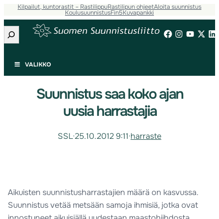
Kilpailut, kuntorastit – Rastilippu
Rastilipun ohjeet
Aloita suunnistus
Koulusuunnistus
Fin5
Kuvapankki
Etsi
VALIKKO
Suunnistus saa koko ajan
uusia harrastajia
SSL
·
25.10.2012 9:11
·
harraste
Aikuisten suunnistusharrastajien määrä on kasvussa.
Suunnistus vetää metsään samoja ihmisiä, jotka ovat
innostuneet aikuisiällä uudestaan maastohiihdosta.