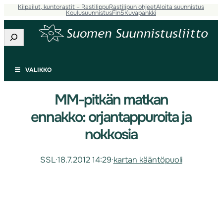
Kilpailut, kuntorastit – Rastilippu
Rastilipun ohjeet
Aloita suunnistus
Koulusuunnistus
Fin5
Kuvapankki
Etsi
VALIKKO
MM-pitkän matkan
ennakko: orjantappuroita ja
nokkosia
SSL
·
18.7.2012 14:29
·
kartan kääntöpuoli