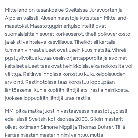
Mittelland on tasankoalue Sveitsissä Juravuorten ja
Alppien välissä. Alueen maastoja kutsutaan Mittelland-
maastoksi. Maastotyypin erityispiirteitä ovat
suomalaisittain suuret korkeuserot, tiheä polkuverkosto
ja äkisti vaihteleva kasvillisuus. Tiheiköt eli kartalla
tumman vihreät alueet ovat usein kuusimetsää. Vihreä
pystyviivoitus kuvaa usein orjantappuroita ja avoimet
keltaiset alueet taas ovat heinikkoisia, eikä nokkosilta voi
välttyä. Reitinvalinnoissa korostuu kulkukelpoisuuden
arviointi. Rastinotoissa taas korostuu loppupään
lähtöasema. Kun alkupään lähtijä etsii rastia heinikosta,
juoksee loppupään lähtijä uraa rastille.
MM-pitkä matka juostiin vastaavassa maastotyypissä
edellisissä Sveitsin kotikisoissa 2003. Silloin mestarit
olivat kotimaan Simone Niggli ja Thomas Bührer. Tällä
kertaa miesten mestarin nimi vaihtuu, mutta