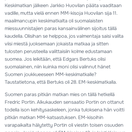
Keskimatkan jälkeen Jarkko Huovilan pääta vaaditaan
vadille, mutta vielä ennen MM-kisoja Huovilan sija 11.
maailmancupin keskimatkalta oli suomalaisten
miessuunnistajien paras kansainvälinen sijoitus tällä
kaudella. Olisihan se helppoa, jos valmentaja saisi valita
viisi miestä juoksemaan jokaista matkaa ja sitten
tulosten perusteella valittaisiin kolme edustamaan
suomea. Jos leikitään, että Edgars Bertuks olisi
suomalainen, niin kuinka moni olisi valinnut hänet
Suomen joukkueeseen MM-keskimatkalle?
Taustatietona, että Bertuks oli 28. EM-keskimatkalla.
Suomen paras pitkän matkan mies on tällä hetkellä
Fredric Portin. Alkukauden sensaatio Portin on ottanut
todella ison kehitysaskeleen, jonka tuloksena hän voitti
pitkän matkan MM-katsastuksen. EM-kisoihin
varapaikalta hälytetty Portin oli viestin toisen osuuden