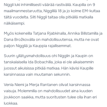
Niggli luki inhimillisesti väärää rastiväliä. Kaupilla on 9
maailmanmestaruutta, Nigglillä 18 ja jo kolme EM-kultaa
tältä vuodelta. Silti Niggli taitaa olla pitkällä matkalla
nälkäisempi.
Myös kokeneilla Tatjana Rjabkinalla, Annika Billstamilla ja
Dana Brožkoválla on mahdollisuutensa, mutta ne ovat
paljon Niggliä ja Kauppia rajallisemmat.
Suurin yllätysmahdollisuus ohi Nigglin ja Kaupin on
tanskalaisella Ida Bobachilla, joka ei ole aikaisemmin
juossut aikuisissa pitkää matkaa. Hän kävisi Kaupille
karsinnassa vain muutaman sekunnin.
Venla Niemi ja Merja Rantanen olivat karsinnassa
vaisuja. Molemmilla on mahdollisuudet aina kuuden
joukkoon saakka, mutta suoritusten tulee olla ihan eri
luokkaa.