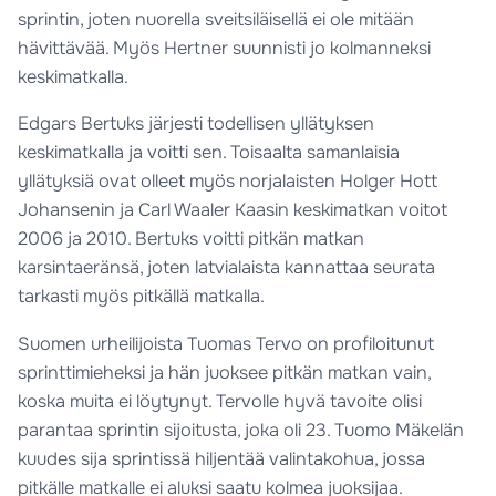
sprintin, joten nuorella sveitsiläisellä ei ole mitään
hävittävää. Myös Hertner suunnisti jo kolmanneksi
keskimatkalla.
Edgars Bertuks järjesti todellisen yllätyksen
keskimatkalla ja voitti sen. Toisaalta samanlaisia
yllätyksiä ovat olleet myös norjalaisten Holger Hott
Johansenin ja Carl Waaler Kaasin keskimatkan voitot
2006 ja 2010. Bertuks voitti pitkän matkan
karsintaeränsä, joten latvialaista kannattaa seurata
tarkasti myös pitkällä matkalla.
Suomen urheilijoista Tuomas Tervo on profiloitunut
sprinttimieheksi ja hän juoksee pitkän matkan vain,
koska muita ei löytynyt. Tervolle hyvä tavoite olisi
parantaa sprintin sijoitusta, joka oli 23. Tuomo Mäkelän
kuudes sija sprintissä hiljentää valintakohua, jossa
pitkälle matkalle ei aluksi saatu kolmea juoksijaa.