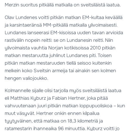
Merzin suoritus pitkällä matkalla on sveitsiläistä laatua.
Olav Lundenes voitti pitkän matkan EM-kultaa keväällä
ja karsintaeränsä MM-pitkällä matkalla ylivoimaisesti.
Lundanes lanseerasi EM-kisoissa uuden tavan arvioida
rastivälin nopein reitti: se on Lundanesin reitti. Niin
ylivoimaista vauhtia Norjan kotikisoissa 2010 pitkän
matkan mestaruutta juhlinut Lundanes piti. Toisen
pitkän matkan mestaruuden tiellä seisoo kuitenkin
melkein koko Sveitsin armeija tai ainakin sen kolmen
hengen valiojoukko.
Kolmannelle sijalle olisi tarjolla myös sveitsiläistä laatua
eli Matthias Kyburz ja Fabian Hertner, joka pitää
vahvuutenaan juuri pitkän matkan loppupuoliskoa – kun
muut väsyvät. Hertner onkin ennen kilpailua
tyytyväinen, että matkaa on 18,3 kilometriä ja
ratamestarin ihanneaika 96 minuuttia. Kyburz voitti jo