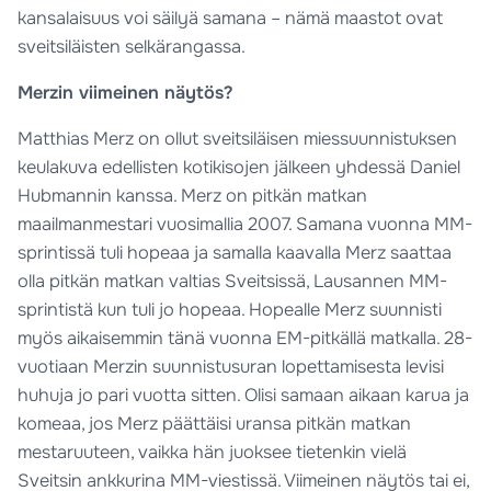
kansalaisuus voi säilyä samana – nämä maastot ovat
sveitsiläisten selkärangassa.
Merzin viimeinen näytös?
Matthias Merz on ollut sveitsiläisen miessuunnistuksen
keulakuva edellisten kotikisojen jälkeen yhdessä Daniel
Hubmannin kanssa. Merz on pitkän matkan
maailmanmestari vuosimallia 2007. Samana vuonna MM-
sprintissä tuli hopeaa ja samalla kaavalla Merz saattaa
olla pitkän matkan valtias Sveitsissä, Lausannen MM-
sprintistä kun tuli jo hopeaa. Hopealle Merz suunnisti
myös aikaisemmin tänä vuonna EM-pitkällä matkalla. 28-
vuotiaan Merzin suunnistusuran lopettamisesta levisi
huhuja jo pari vuotta sitten. Olisi samaan aikaan karua ja
komeaa, jos Merz päättäisi uransa pitkän matkan
mestaruuteen, vaikka hän juoksee tietenkin vielä
Sveitsin ankkurina MM-viestissä. Viimeinen näytös tai ei,