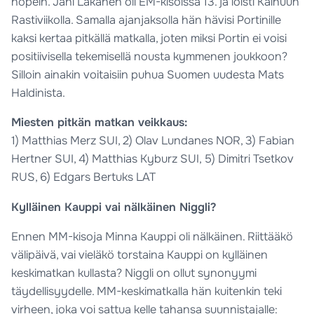
nopein. Jani Lakanen oli EM-kisoissa 13. ja loisti Kainuun
Rastiviikolla. Samalla ajanjaksolla hän hävisi Portinille
kaksi kertaa pitkällä matkalla, joten miksi Portin ei voisi
positiivisella tekemisellä nousta kymmenen joukkoon?
Silloin ainakin voitaisiin puhua Suomen uudesta Mats
Haldinista.
Miesten pitkän matkan veikkaus:
1) Matthias Merz SUI, 2) Olav Lundanes NOR, 3) Fabian
Hertner SUI, 4) Matthias Kyburz SUI, 5) Dimitri Tsetkov
RUS, 6) Edgars Bertuks LAT
Kylläinen Kauppi vai nälkäinen Niggli?
Ennen MM-kisoja Minna Kauppi oli nälkäinen. Riittääkö
välipäivä, vai vieläkö torstaina Kauppi on kylläinen
keskimatkan kullasta? Niggli on ollut synonyymi
täydellisyydelle. MM-keskimatkalla hän kuitenkin teki
virheen, joka voi sattua kelle tahansa suunnistajalle: