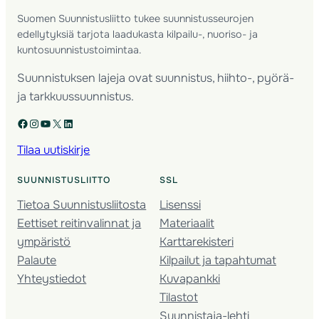
Suomen Suunnistusliitto tukee suunnistusseurojen
edellytyksiä tarjota laadukasta kilpailu-, nuoriso- ja
kuntosuunnistustoimintaa.
Suunnistuksen lajeja ovat suunnistus, hiihto-, pyörä-
ja tarkkuussuunnistus.
Facebook
Instagram
YouTube
X
LinkedIn
Tilaa uutiskirje
SUUNNISTUSLIITTO
SSL
Tietoa Suunnistusliitosta
Lisenssi
Eettiset reitinvalinnat ja
Materiaalit
ympäristö
Karttarekisteri
Palaute
Kilpailut ja tapahtumat
Yhteystiedot
Kuvapankki
Tilastot
Suunnistaja-lehti