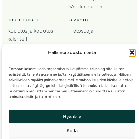
Verkkokauppa
KOULUTUKSET
SIVUSTO
Koulutus ja koulutus­
Tietosuoja
kalenteri
Nuorison koulutukset
Hallinnoi suostumusta
Seura­kehittäminen
Valmentaja­koulutus
Parhaan kokemuksen tarjoamiseksi käytämme teknologioita, kuten
Kartoitus
evästeitä, tallentaaksemme ja/tai käyttääksemme laitetietoja. Näiden
Ratamestari
tekniikoiden hyväksyminen antaa meille mahdollisuuden käsitellä tietoja,
kuten selauskäyttäytymistä tai yksilöllisiä tunnuksia tällä sivustolla.
Suostumuksen jättäminen tai peruuttaminen voi vaikuttaa sivuston
Suomen Suunnistusliitto
© 2025 ·
· Valimotie 10, 00380 Helsinki, Finland
ominaisuuksiin ja toimintoihin.
info(a)suunnistusliitto.fi,
Rastilipun asiat
: rastilippu(a)suunnistusliitto.fi
Hyväksy
Kilpailut ja kuntorastit – Rastilippu
:::
Rastilipun ohjeet
Kiellä