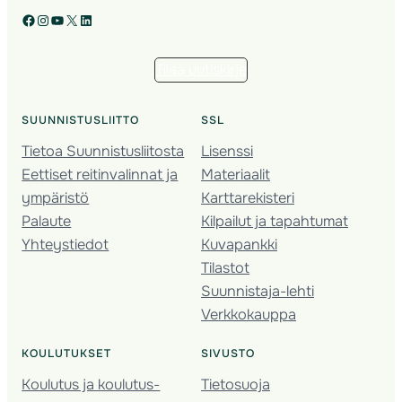
Facebook
Instagram
YouTube
X
LinkedIn
Tilaa uutiskirje
SUUNNISTUSLIITTO
SSL
Tietoa Suunnistusliitosta
Lisenssi
Eettiset reitinvalinnat ja
Materiaalit
ympäristö
Karttarekisteri
Palaute
Kilpailut ja tapahtumat
Yhteystiedot
Kuvapankki
Tilastot
Suunnistaja-lehti
Verkkokauppa
KOULUTUKSET
SIVUSTO
Koulutus ja koulutus­
Tietosuoja