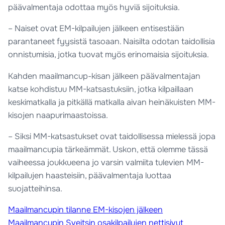
päävalmentaja odottaa myös hyviä sijoituksia.
– Naiset ovat EM-kilpailujen jälkeen entisestään
parantaneet fyysistä tasoaan. Naisilta odotan taidollisia
onnistumisia, jotka tuovat myös erinomaisia sijoituksia.
Kahden maailmancup-kisan jälkeen päävalmentajan
katse kohdistuu MM-katsastuksiin, jotka kilpaillaan
keskimatkalla ja pitkällä matkalla aivan heinäkuisten MM-
kisojen naapurimaastoissa.
– Siksi MM-katsastukset ovat taidollisessa mielessä jopa
maailmancupia tärkeämmät. Uskon, että olemme tässä
vaiheessa joukkueena jo varsin valmiita tulevien MM-
kilpailujen haasteisiin, päävalmentaja luottaa
suojatteihinsa.
Maailmancupin tilanne EM-kisojen jälkeen
Maailmancupin Sveitsin osakilpailujen nettisivut