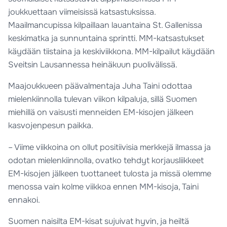
joukkuettaan viimeisissä katsastuksissa.
Maailmancupissa kilpaillaan lauantaina St. Gallenissa
keskimatka ja sunnuntaina sprintti. MM-katsastukset
käydään tiistaina ja keskiviikkona. MM-kilpailut käydään
Sveitsin Lausannessa heinäkuun puolivälissä.
Maajoukkueen päävalmentaja Juha Taini odottaa
mielenkiinnolla tulevan viikon kilpaluja, sillä Suomen
miehillä on vaisusti menneiden EM-kisojen jälkeen
kasvojenpesun paikka.
– Viime viikkoina on ollut positiivisia merkkejä ilmassa ja
odotan mielenkiinnolla, ovatko tehdyt korjausliikkeet
EM-kisojen jälkeen tuottaneet tulosta ja missä olemme
menossa vain kolme viikkoa ennen MM-kisoja, Taini
ennakoi.
Suomen naisilta EM-kisat sujuivat hyvin, ja heiltä