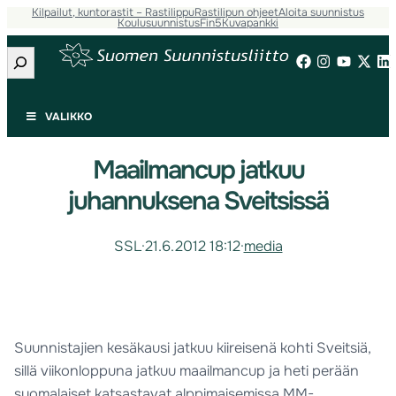
Kilpailut, kuntorastit – Rastilippu
Rastilipun ohjeet
Aloita suunnistus
Koulusuunnistus
Fin5
Kuvapankki
Etsi
VALIKKO
Maailmancup jatkuu
juhannuksena Sveitsissä
SSL
·
21.6.2012 18:12
·
media
Suunnistajien kesäkausi jatkuu kiireisenä kohti Sveitsiä,
sillä viikonloppuna jatkuu maailmancup ja heti perään
suomalaiset katsastavat alppimaisemissa MM-