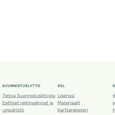
SUUNNISTUSLIITTO
SSL
Tietoa Suunnistusliitosta
Lisenssi
K
Eettiset reitinvalinnat ja
Materiaalit
k
ympäristö
Karttarekisteri