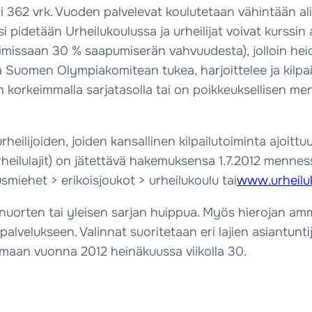
ti 362 vrk. Vuoden palvelevat koulutetaan vähintään a
pidetään Urheilukoulussa ja urheilijat voivat kurssin ai
issaan 30 % saapumiserän vahvuudesta), jolloin heidät 
ta Suomen Olympiakomitean tukea, harjoittelee ja kilpai
orkeimmalla sarjatasolla tai on poikkeuksellisen men
eilijoiden, joiden kansallinen kilpailutoiminta ajoit
iurheilulajit) on jätettävä hakemuksensa 1.7.2012 mennes
smiehet > erikoisjoukot > urheilukoulu tai
www.urheiluk
a nuorten tai yleisen sarjan huippua. Myös hierojan a
palvelukseen. Valinnat suoritetaan eri lajien asiantunt
olemaan vuonna 2012 heinäkuussa viikolla 30.