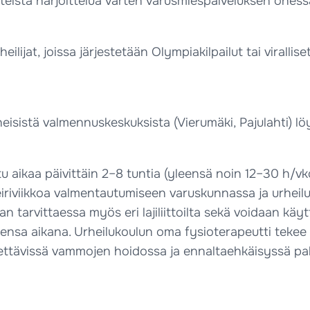
hteista harjoittelua varten varusmiespalveluksen ohess
eilijat, joissa järjestetään Olympiakilpailut tai virall
istä valmennuskeskuksista (Vierumäki, Pajulahti) löyty
ikaa päivittäin 2–8 tuntia (yleensä noin 12–30 h/vko).
 leiriviikkoa valmentautumiseen varuskunnassa ja urhei
tarvittaessa myös eri lajiliittoilta sekä voidaan käyttä
nsa aikana. Urheilukoulun oma fysioterapeutti tekee ur
ytettävissä vammojen hoidossa ja ennaltaehkäisyssä pa