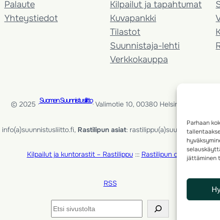
Palaute
Kilpailut ja tapahtumat
Yhteystiedot
Kuvapankki
V
Tilastot
K
Suunnistaja-lehti
Verkkokauppa
Suomen Suunnistusliitto
© 2025 ·
· Valimotie 10, 00380 Helsinki, Finland
Parhaan kok
info(a)suunnistusliitto.fi,
Rastilipun asiat
: rastilippu(a)suunnistusliitto.fi
tallentaaks
hyväksymine
selauskäyttä
Kilpailut ja kuntorastit – Rastilippu
:::
Rastilipun ohjeet
jättäminen t
RSS
H
Etsi