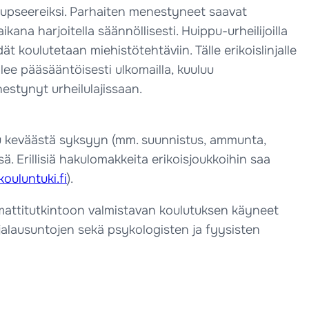
liupseereiksi. Parhaiten menestyneet saavat
kana harjoitella säännöllisesti. Huippu-urheilijoilla
koulutetaan miehistötehtäviin. Tälle erikoislinjalle
lee pääsääntöisesti ulkomailla, kuuluu
estynyt urheilulajissaan.
tuu keväästä syksyyn (mm. suunnistus, ammunta,
sä. Erillisiä hakulomakkeita erikoisjoukkoihin saa
ouluntuki.fi
).
mmattitutkintoon valmistavan koulutuksen käyneet
ijalausuntojen sekä psykologisten ja fyysisten