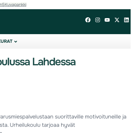
in5
Kuvapankki
EURAT
oulussa Lahdessa
smiespalvelustaan suorittaville motivoituneille ja
sta. Urheilukoulu tarjoaa hyvät