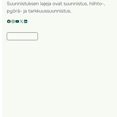
Suunnistuksen lajeja ovat suunnistus, hiihto-,
pyörä- ja tarkkuussuunnistus.
Facebook
Instagram
YouTube
X
LinkedIn
Tilaa uutiskirje