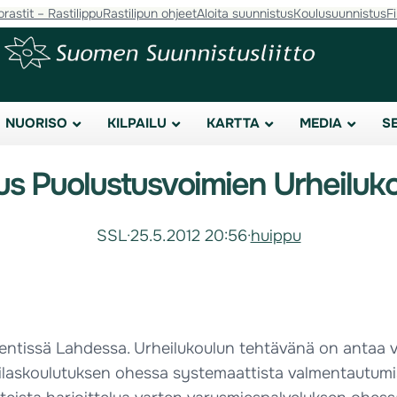
orastit – Rastilippu
Rastilipun ohjeet
Aloita suunnistus
Koulusuunnistus
F
NUORISO
KILPAILU
KARTTA
MEDIA
S
us Puolustusvoimien Urheiluk
SSL
·
25.5.2012 20:56
·
huippu
tissä Lahdessa. Urheilukoulun tehtävänä on antaa varu
sotilaskoulutuksen ohessa systemaattista valmentautumi