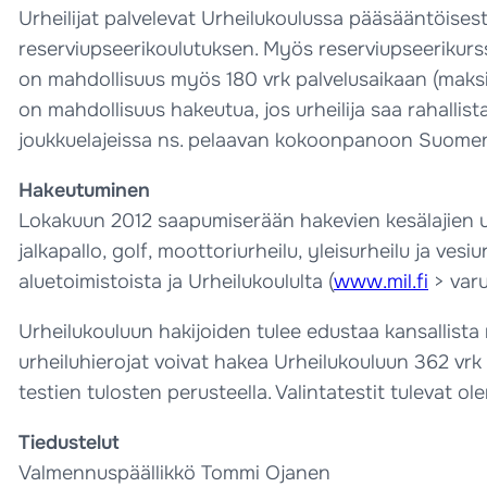
Urheilijat palvelevat Urheilukoulussa pääsääntöises
reserviupseerikoulutuksen. Myös reserviupseerikurssi 
on mahdollisuus myös 180 vrk palvelusaikaan (maksim
on mahdollisuus hakeutua, jos urheilija saa rahallis
joukkuelajeissa ns. pelaavan kokoonpanoon Suomen k
Hakeutuminen
Lokakuun 2012 saapumiserään hakevien kesälajien urh
jalkapallo, golf, moottoriurheilu, yleisurheilu ja ves
aluetoimistoista ja Urheilukoululta (
www.mil.fi
> varu
Urheilukouluun hakijoiden tulee edustaa kansallist
urheiluhierojat voivat hakea Urheilukouluun 362 vrk 
testien tulosten perusteella. Valintatestit tulevat 
Tiedustelut
Valmennuspäällikkö Tommi Ojanen