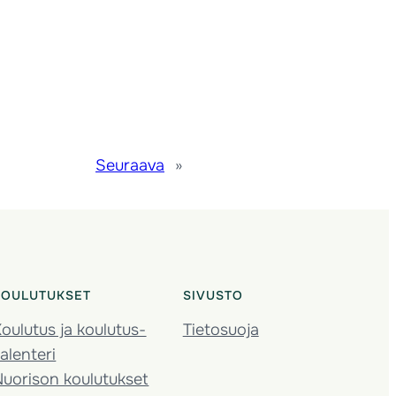
Seuraava
»
KOULUTUKSET
SIVUSTO
oulutus ja koulutus­
Tietosuoja
alenteri
Nuorison koulutukset