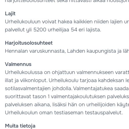
harjoitteluolosuhteet sekä riittävästi aikaa nousujo
Lajit
Urheilukouluun voivat hakea kaikkien niiden lajien urh
palvellut yli 5200 urheilijaa 54 eri lajista.
Harjoitusolosuhteet
Hennalan varuskunnasta, Lahden kaupungista ja läheis
Valmennus
Urheilukoulussa on ohjattuun valmennukseen varattu a
illat ja viikonloput. Urheilukoulu tarjoaa kahdeksan
sotilasvalmentajien johdolla. Valmentajatukea saadaan 
suorittavat tason 1 valmentajakoulutuksen palvelukse
palveluksen aikana, lisäksi hän on urheilijoiden kä
Urheilukoulun oman testiaseman testauspalvelut.
Muita tietoja