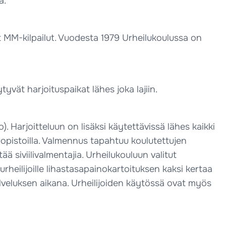
a.
iset MM-kilpailut. Vuodesta 1979 Urheilukoulussa on
vät harjoituspaikat lähes joka lajiin.
 Harjoitteluun on lisäksi käytettävissä lähes kaikki
luopistoilla. Valmennus tapahtuu koulutettujen
ä siviilivalmentajia. Urheilukouluun valitut
heilijoille lihastasapainokartoituksen kaksi kertaa
lveluksen aikana. Urheilijoiden käytössä ovat myös