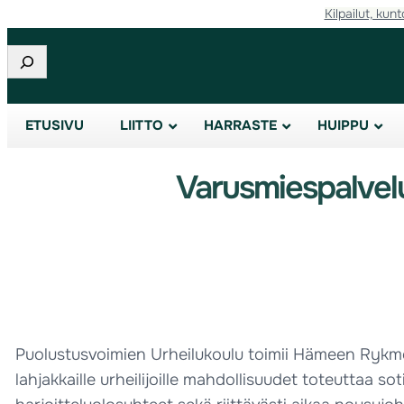
Kilpailut, kunt
Etsi
ETUSIVU
LIITTO
HARRASTE
HUIPPU
Varusmiespalvel
Puolustusvoimien Urheilukoulu toimii Hämeen Rykmen
lahjakkaille urheilijoille mahdollisuudet toteuttaa 