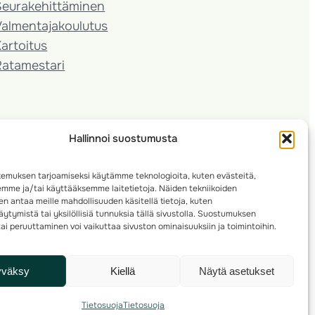
Seura­kehittäminen
almentaja­koulutus
artoitus
Ratamestari
Hallinnoi suostumusta
emuksen tarjoamiseksi käytämme teknologioita, kuten evästeitä,
emme ja/tai käyttääksemme laitetietoja. Näiden tekniikoiden
n antaa meille mahdollisuuden käsitellä tietoja, kuten
ytymistä tai yksilöllisiä tunnuksia tällä sivustolla. Suostumuksen
ai peruuttaminen voi vaikuttaa sivuston ominaisuuksiin ja toimintoihin.
yväksy
Kiellä
Näytä asetukset
Tietosuoja
Tietosuoja