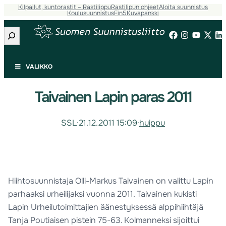
Kilpailut, kuntorastit – Rastilippu
Rastilipun ohjeet
Aloita suunnistus
Koulusuunnistus
Fin5
Kuvapankki
Etsi
VALIKKO
Taivainen Lapin paras 2011
SSL
·
21.12.2011 15:09
·
huippu
Hiihtosuunnistaja Olli-Markus Taivainen on valittu Lapin
parhaaksi urheilijaksi vuonna 2011. Taivainen kukisti
Lapin Urheilutoimittajien äänestyksessä alppihiihtäjä
Tanja Poutiaisen pistein 75-63. Kolmanneksi sijoittui