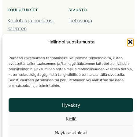
KOULUTUKSET
SIVUSTO
Koulutus ja koulutus­
Tietosuoja
kalenteri
Nuorison koulutukset
Hallinnoi suostumusta
Seura­kehittäminen
Valmentaja­koulutus
Parhaan kokemuksen tarjoamiseksi käytämme teknologioita, kuten
Kartoitus
evästeitä, tallentaaksemme ja/tai käyttääksemme laitetietoja. Näiden
Ratamestari
tekniikoiden hyväksyminen antaa meille mahdollisuuden käsitellä tietoja,
kuten selauskäyttäytymistä tai yksilöllisiä tunnuksia tällä sivustolla.
Suostumuksen jättäminen tai peruuttaminen voi vaikuttaa sivuston
Suomen Suunnistusliitto
© 2025 ·
· Valimotie 10, 00380 Helsinki, Finland
ominaisuuksiin ja toimintoihin.
info(a)suunnistusliitto.fi,
Rastilipun asiat
: rastilippu(a)suunnistusliitto.fi
Hyväksy
Kilpailut ja kuntorastit – Rastilippu
:::
Rastilipun ohjeet
Kiellä
RSS
Näytä asetukset