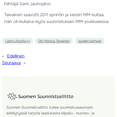
hiihtäjä Sami Jauhojärvi.
Taivainen saavutti 2011 sprintin ja viestin MM-kultaa.
Hän oli mukana myös suunnistuksen MM-joukkueessa.
Lapin Liikunta ry
Olli-Markus Taivainen
vuoden parhaat
«
Edellinen
Seuraava
»
Suomen Suunnistusliitto tukee suunnistusseurojen
edellytyksiä tarjota laadukasta kilpailu-, nuoriso- ja