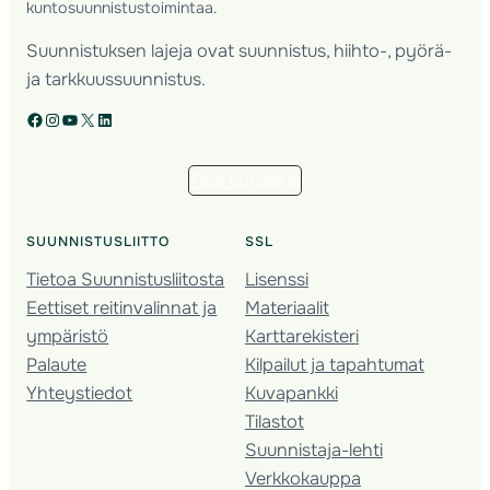
kuntosuunnistustoimintaa.
Suunnistuksen lajeja ovat suunnistus, hiihto-, pyörä-
ja tarkkuussuunnistus.
Facebook
Instagram
YouTube
X
LinkedIn
Tilaa uutiskirje
SUUNNISTUSLIITTO
SSL
Tietoa Suunnistusliitosta
Lisenssi
Eettiset reitinvalinnat ja
Materiaalit
ympäristö
Karttarekisteri
Palaute
Kilpailut ja tapahtumat
Yhteystiedot
Kuvapankki
Tilastot
Suunnistaja-lehti
Verkkokauppa