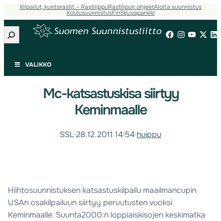
Kilpailut, kuntorastit – Rastilippu
Rastilipun ohjeet
Aloita suunnistus
Koulusuunnistus
Fin5
Kuvapankki
Etsi
VALIKKO
Mc-katsastuskisa siirtyy
Keminmaalle
SSL
·
28.12.2011 14:54
·
huippu
Hiihtosuunnistuksen katsastuskilpailu maailmancupin
USAn osakilpailuun siirtyy peruutusten vuoksi
Keminmaalle. Suunta2000:n loppiaiskisojen keskimatka