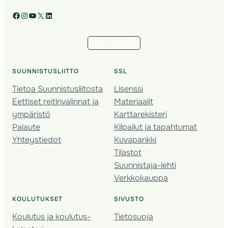
Facebook
Instagram
YouTube
X
LinkedIn
Tilaa uutiskirje
SUUNNISTUSLIITTO
SSL
Tietoa Suunnistusliitosta
Lisenssi
Eettiset reitinvalinnat ja
Materiaalit
ympäristö
Karttarekisteri
Palaute
Kilpailut ja tapahtumat
Yhteystiedot
Kuvapankki
Tilastot
Suunnistaja-lehti
Verkkokauppa
KOULUTUKSET
SIVUSTO
Koulutus ja koulutus­
Tietosuoja