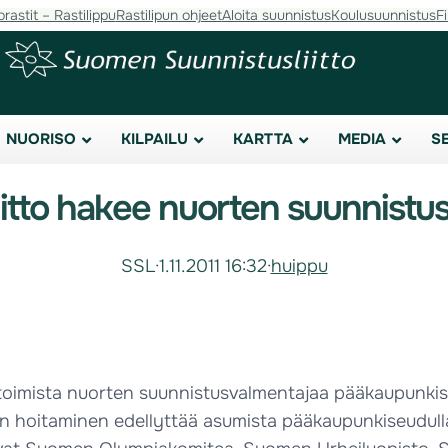
orastit – Rastilippu
Rastilipun ohjeet
Aloita suunnistus
Koulusuunnistus
F
NUORISO
KILPAILU
KARTTA
MEDIA
S
iitto hakee nuorten suunnistu
SSL
·
1.11.2011 16:32
·
huippu
oimista nuorten suunnistusvalmentajaa pääkaupunkiseu
 hoitaminen edellyttää asumista pääkaupunkiseudulla 