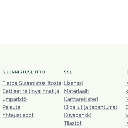
SUUNNISTUSLIITTO
SSL
Tietoa Suunnistusliitosta
Lisenssi
K
Eettiset reitinvalinnat ja
Materiaalit
k
ympäristö
Karttarekisteri
Palaute
Kilpailut ja tapahtumat
Yhteystiedot
Kuvapankki
V
Tilastot
K