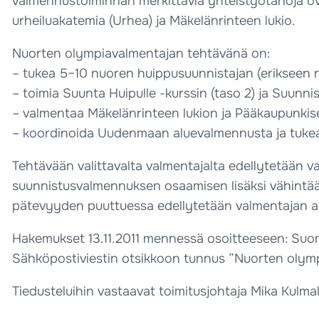
valmennustoiminnan merkittäviä yhteistyötahoja 
urheiluakatemia (Urhea) ja Mäkelänrinteen lukio.
Nuorten olympiavalmentajan tehtävänä on:
– tukea 5–10 nuoren huippusuunnistajan (erikseen 
– toimia Suunta Huipulle -kurssin (taso 2) ja Suunn
– valmentaa Mäkelänrinteen lukion ja Pääkaupunki
– koordinoida Uudenmaan aluevalmennusta ja tuke
Tehtävään valittavalta valmentajalta edellytetään v
suunnistusvalmennuksen osaamisen lisäksi vähintä
pätevyyden puuttuessa edellytetään valmentajan am
Hakemukset 13.11.2011 mennessä osoitteeseen: Suome
Sähköpostiviestin otsikkoon tunnus ”Nuorten olymp
Tiedusteluihin vastaavat toimitusjohtaja Mika Kulma