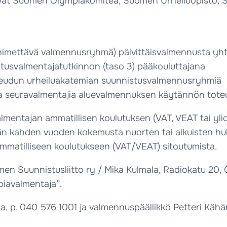
ovat Suomen Olympiakomitea, Suomen Urheiluopisto, 
nimettävä valmennusryhmä) päivittäisvalmennusta yht
istusvalmentajatutkinnon (taso 3) pääkouluttajana
seudun urheiluakatemian suunnistusvalmennusryhmiä
a seuravalmentajia aluevalmennuksen käytännön tote
almentajan ammatillisen koulutuksen (VAT, VEAT tai yli
än kahden vuoden kokemusta nuorten tai aikuisten hu
matilliseen koulutukseen (VAT/VEAT) sitoutumista.
n Suunnistusliitto ry / Mika Kulmala, Radiokatu 20, 0
iavalmentaja”.
la, p. 040 576 1001 ja valmennuspäällikkö Petteri Kähä