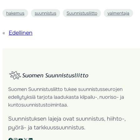
hakemus
suunnistus
Suunnistusliitto
valmentaja
«
Edellinen
Suomen Suunnistusliitto tukee suunnistusseurojen
edellytyksiä tarjota laadukasta kilpailu-, nuoriso- ja
kuntosuunnistustoimintaa.
Suunnistuksen lajeja ovat suunnistus, hiihto-,
pyörä- ja tarkkuussuunnistus.
Facebook
Instagram
YouTube
X
LinkedIn