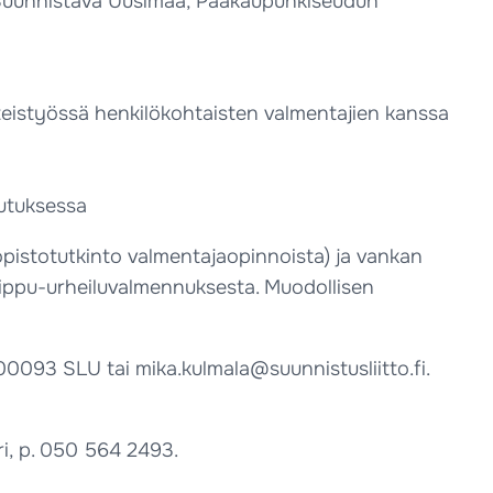
Suunnistava Uusimaa, Pääkaupunkiseudun
eistyössä henkilökohtaisten valmentajien kanssa
utuksessa
opistotutkinto valmentajaopinnoista) ja vankan
ippu-urheiluvalmennuksesta. Muodollisen
0093 SLU tai mika.kulmala@suunnistusliitto.fi.
ri, p. 050 564 2493.