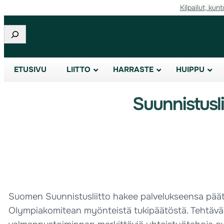
Kilpailut, kunt
Etsi
ETUSIVU
LIITTO
HARRASTE
HUIPPU
Suunnistusl
Suomen Suunnistusliitto hakee palvelukseensa päät
Olympiakomitean myönteistä tukipäätöstä. Tehtävän