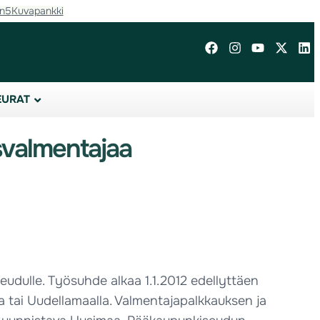
in5
Kuvapankki
EURAT
svalmentajaa
dulle. Työsuhde alkaa 1.1.2012 edellyttäen
tai Uudellamaalla. Valmentajapalkkauksen ja