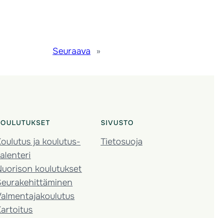
Seuraava
»
KOULUTUKSET
SIVUSTO
oulutus ja koulutus­
Tietosuoja
alenteri
Nuorison koulutukset
Seura­kehittäminen
almentaja­koulutus
artoitus