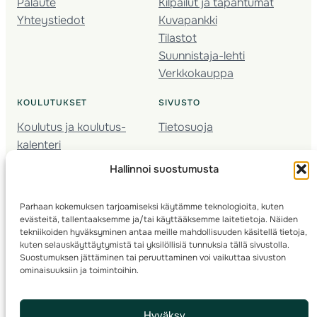
Palaute
Kilpailut ja tapahtumat
Yhteystiedot
Kuvapankki
Tilastot
Suunnistaja-lehti
Verkkokauppa
KOULUTUKSET
SIVUSTO
Koulutus ja koulutus­
Tietosuoja
kalenteri
Nuorison koulutukset
Hallinnoi suostumusta
Seura­kehittäminen
Valmentaja­koulutus
Parhaan kokemuksen tarjoamiseksi käytämme teknologioita, kuten
Kartoitus
evästeitä, tallentaaksemme ja/tai käyttääksemme laitetietoja. Näiden
Ratamestari
tekniikoiden hyväksyminen antaa meille mahdollisuuden käsitellä tietoja,
kuten selauskäyttäytymistä tai yksilöllisiä tunnuksia tällä sivustolla.
Suostumuksen jättäminen tai peruuttaminen voi vaikuttaa sivuston
Suomen Suunnistusliitto
© 2025 ·
· Valimotie 10, 00380 Helsinki, Finland
ominaisuuksiin ja toimintoihin.
info(a)suunnistusliitto.fi,
Rastilipun asiat
: rastilippu(a)suunnistusliitto.fi
Hyväksy