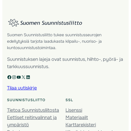
Suomen Suunnistusliitto tukee suunnistusseurojen
edellytyksiä tarjota laadukasta kilpailu-, nuoriso- ja
kuntosuunnistustoimintaa.
Suunnistuksen lajeja ovat suunnistus, hiihto-, pyörä- ja
tarkkuussuunnistus.
Facebook
Instagram
YouTube
X
LinkedIn
Tilaa uutiskirje
SUUNNISTUSLIITTO
SSL
Tietoa Suunnistusliitosta
Lisenssi
Eettiset reitinvalinnat ja
Materiaalit
ympäristö
Karttarekisteri