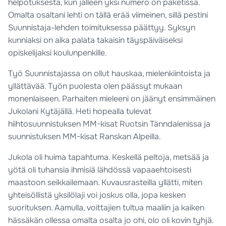
helpotuksesta, kun jälleen yksi numero on paketissa.
Omalta osaltani lehti on tällä erää viimeinen, sillä pestini
Suunnistaja-lehden toimituksessa päättyy. Syksyn
kunniaksi on aika palata takaisin täyspäiväiseksi
opiskelijaksi koulunpenkille.
Työ Suunnistajassa on ollut hauskaa, mielenkiintoista ja
yllättävää. Työn puolesta olen päässyt mukaan
monenlaiseen. Parhaiten mieleeni on jäänyt ensimmäinen
Jukolani Kytäjällä. Heti hopealla tulevat
hiihtosuunnistuksen MM-kisat Ruotsin Tänndalenissa ja
suunnistuksen MM-kisat Ranskan Alpeilla.
Jukola oli huima tapahtuma. Keskellä peltoja, metsää ja
yötä oli tuhansia ihmisiä lähdössä vapaaehtoisesti
maastoon seikkailemaan. Kuvausrasteilla yllätti, miten
yhteisöllistä yksilölaji voi joskus olla, jopa kesken
suorituksen. Aamulla, voittajien tultua maaliin ja kaiken
hässäkän ollessa omalta osalta jo ohi, olo oli kovin tyhjä.