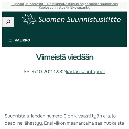
Kilpailut, kuntorastit – Rastilippu
Rastilipun ohjeet
Aloita suunnistus
Koulusuunnistus
Fin5
Kuvapankki
Etsi
VALIKKO
Viimeistä viedään
SSL
·
5.10.2011 12:32
·
kartan kääntöpuoli
Suunnistaja-lehden numero 9 on kiivaasti työn alla, ja
deadline lähestyy. Ensi viikon maanantaina saa huokaista