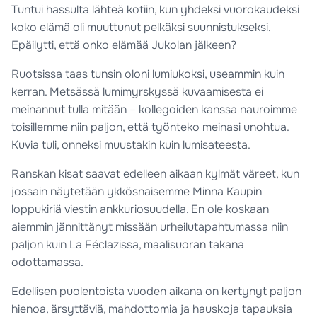
Tuntui hassulta lähteä kotiin, kun yhdeksi vuorokaudeksi
koko elämä oli muuttunut pelkäksi suunnistukseksi.
Epäilytti, että onko elämää Jukolan jälkeen?
Ruotsissa taas tunsin oloni lumiukoksi, useammin kuin
kerran. Metsässä lumimyrskyssä kuvaamisesta ei
meinannut tulla mitään – kollegoiden kanssa nauroimme
toisillemme niin paljon, että työnteko meinasi unohtua.
Kuvia tuli, onneksi muustakin kuin lumisateesta.
Ranskan kisat saavat edelleen aikaan kylmät väreet, kun
jossain näytetään ykkösnaisemme Minna Kaupin
loppukiriä viestin ankkuriosuudella. En ole koskaan
aiemmin jännittänyt missään urheilutapahtumassa niin
paljon kuin La Féclazissa, maalisuoran takana
odottamassa.
Edellisen puolentoista vuoden aikana on kertynyt paljon
hienoa, ärsyttäviä, mahdottomia ja hauskoja tapauksia