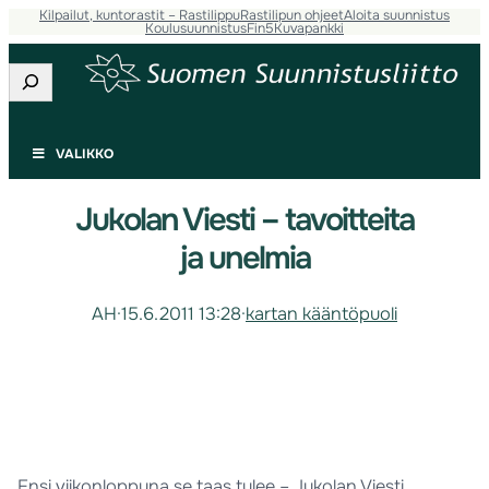
Kilpailut, kuntorastit – Rastilippu
Rastilipun ohjeet
Aloita suunnistus
Koulusuunnistus
Fin5
Kuvapankki
Etsi
VALIKKO
Jukolan Viesti – tavoitteita
ja unelmia
AH
·
15.6.2011 13:28
·
kartan kääntöpuoli
Ensi viikonloppuna se taas tulee – Jukolan Viesti,