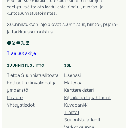
Suomen Suunnistusliitto tukee suunnistusseurojen
edellytyksiä tarjota laadukasta kilpailu-, nuoriso- ja
kuntosuunnistustoimintaa.
Suunnistuksen lajeja ovat suunnistus, hiihto-, pyörä-
ja tarkkuussuunnistus.
Facebook
Instagram
YouTube
X
LinkedIn
Tilaa uutiskirje
SUUNNISTUSLIITTO
SSL
Tietoa Suunnistusliitosta
Lisenssi
Eettiset reitinvalinnat ja
Materiaalit
ympäristö
Karttarekisteri
Palaute
Kilpailut ja tapahtumat
Yhteystiedot
Kuvapankki
Tilastot
Suunnistaja-lehti
Verkkokauppa