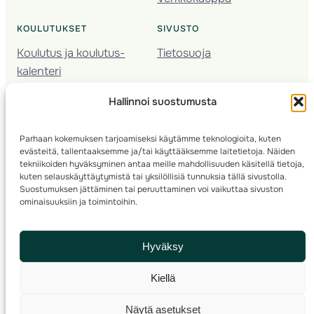
KOULUTUKSET
SIVUSTO
Koulutus ja koulutus­
Tietosuoja
kalenteri
Nuorison koulutukset
Hallinnoi suostumusta
Seura­kehittäminen
Valmentaja­koulutus
Parhaan kokemuksen tarjoamiseksi käytämme teknologioita, kuten
Kartoitus
evästeitä, tallentaaksemme ja/tai käyttääksemme laitetietoja. Näiden
Ratamestari
tekniikoiden hyväksyminen antaa meille mahdollisuuden käsitellä tietoja,
kuten selauskäyttäytymistä tai yksilöllisiä tunnuksia tällä sivustolla.
Suostumuksen jättäminen tai peruuttaminen voi vaikuttaa sivuston
Suomen Suunnistusliitto
© 2025 ·
· Valimotie 10, 00380 Helsinki, Finland
ominaisuuksiin ja toimintoihin.
info(a)suunnistusliitto.fi,
Rastilipun asiat
: rastilippu(a)suunnistusliitto.fi
Hyväksy
Kilpailut ja kuntorastit – Rastilippu
:::
Rastilipun ohjeet
Kiellä
RSS
Näytä asetukset