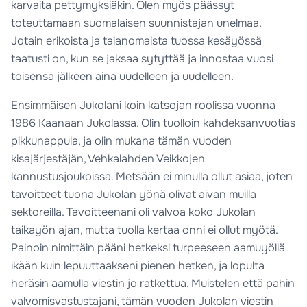
karvaita pettymyksiäkin. Olen myös päässyt
toteuttamaan suomalaisen suunnistajan unelmaa.
Jotain erikoista ja taianomaista tuossa kesäyössä
taatusti on, kun se jaksaa sytyttää ja innostaa vuosi
toisensa jälkeen aina uudelleen ja uudelleen.
Ensimmäisen Jukolani koin katsojan roolissa vuonna
1986 Kaanaan Jukolassa. Olin tuolloin kahdeksanvuotias
pikkunappula, ja olin mukana tämän vuoden
kisajärjestäjän, Vehkalahden Veikkojen
kannustusjoukoissa. Metsään ei minulla ollut asiaa, joten
tavoitteet tuona Jukolan yönä olivat aivan muilla
sektoreilla. Tavoitteenani oli valvoa koko Jukolan
taikayön ajan, mutta tuolla kertaa onni ei ollut myötä.
Painoin nimittäin pääni hetkeksi turpeeseen aamuyöllä
ikään kuin lepuuttaakseni pienen hetken, ja lopulta
heräsin aamulla viestin jo ratkettua. Muistelen että pahin
valvomisvastustajani, tämän vuoden Jukolan viestin