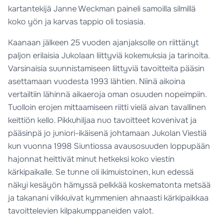
kartantekijä Janne Weckman paineli samoilla silmillä
koko yön ja karvas tappio oli tosiasia.
Kaanaan jälkeen 25 vuoden ajanjaksolle on riittänyt
paljon erilaisia Jukolaan liittyviä kokemuksia ja tarinoita.
Varsinaisia suunnistamiseen liittyviä tavoitteita pääsin
asettamaan vuodesta 1993 lähtien. Niinä aikoina
vertailtiin lähinnä aikaeroja oman osuuden nopeimpiin.
Tuolloin erojen mittaamiseen riitti vielä aivan tavallinen
keittiön kello. Pikkuhiljaa nuo tavoitteet kovenivat ja
pääsinpä jo juniori-ikäisenä johtamaan Jukolan Viestiä
kun vuonna 1998 Siuntiossa avausosuuden loppupään
hajonnat heittivät minut hetkeksi koko viestin
kärkipaikalle. Se tunne oli ikimuistoinen, kun edessä
näkyi kesäyön hämyssä pelkkää koskematonta metsää
ja takanani vilkkuivat kymmenien ahnaasti kärkipaikkaa
tavoittelevien kilpakumppaneiden valot.