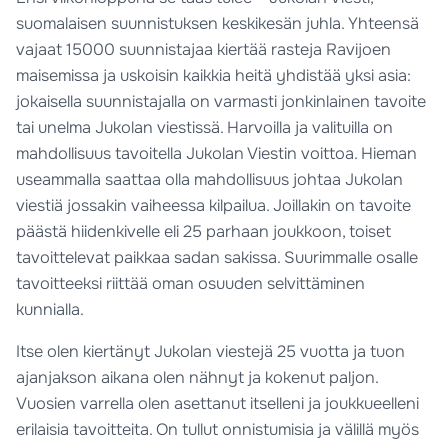
suomalaisen suunnistuksen keskikesän juhla. Yhteensä
vajaat 15000 suunnistajaa kiertää rasteja Ravijoen
maisemissa ja uskoisin kaikkia heitä yhdistää yksi asia:
jokaisella suunnistajalla on varmasti jonkinlainen tavoite
tai unelma Jukolan viestissä. Harvoilla ja valituilla on
mahdollisuus tavoitella Jukolan Viestin voittoa. Hieman
useammalla saattaa olla mahdollisuus johtaa Jukolan
viestiä jossakin vaiheessa kilpailua. Joillakin on tavoite
päästä hiidenkivelle eli 25 parhaan joukkoon, toiset
tavoittelevat paikkaa sadan sakissa. Suurimmalle osalle
tavoitteeksi riittää oman osuuden selvittäminen
kunnialla.
Itse olen kiertänyt Jukolan viestejä 25 vuotta ja tuon
ajanjakson aikana olen nähnyt ja kokenut paljon.
Vuosien varrella olen asettanut itselleni ja joukkueelleni
erilaisia tavoitteita. On tullut onnistumisia ja välillä myös