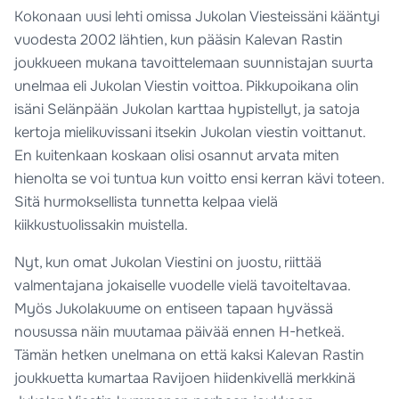
Kokonaan uusi lehti omissa Jukolan Viesteissäni kääntyi
vuodesta 2002 lähtien, kun pääsin Kalevan Rastin
joukkueen mukana tavoittelemaan suunnistajan suurta
unelmaa eli Jukolan Viestin voittoa. Pikkupoikana olin
isäni Selänpään Jukolan karttaa hypistellyt, ja satoja
kertoja mielikuvissani itsekin Jukolan viestin voittanut.
En kuitenkaan koskaan olisi osannut arvata miten
hienolta se voi tuntua kun voitto ensi kerran kävi toteen.
Sitä hurmoksellista tunnetta kelpaa vielä
kiikkustuolissakin muistella.
Nyt, kun omat Jukolan Viestini on juostu, riittää
valmentajana jokaiselle vuodelle vielä tavoiteltavaa.
Myös Jukolakuume on entiseen tapaan hyvässä
nousussa näin muutamaa päivää ennen H-hetkeä.
Tämän hetken unelmana on että kaksi Kalevan Rastin
joukkuetta kumartaa Ravijoen hiidenkivellä merkkinä