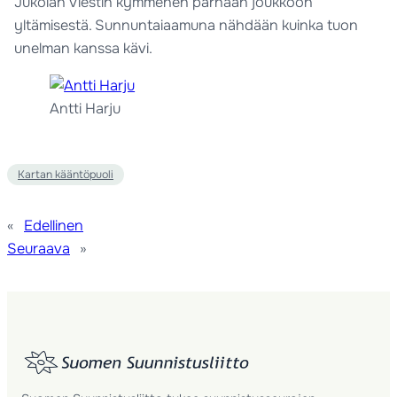
Jukolan Viestin kymmenen parhaan joukkoon
yltämisestä. Sunnuntaiaamuna nähdään kuinka tuon
unelman kanssa kävi.
Antti Harju
Kartan kääntöpuoli
«
Edellinen
Seuraava
»