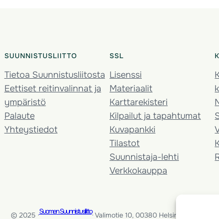
SUUNNISTUSLIITTO
SSL
Tietoa Suunnistusliitosta
Lisenssi
K
Eettiset reitinvalinnat ja
Materiaalit
k
ympäristö
Karttarekisteri
Palaute
Kilpailut ja tapahtumat
Yhteystiedot
Kuvapankki
V
Tilastot
K
Suunnistaja-lehti
Verkkokauppa
Suomen Suunnistusliitto
© 2025 ·
· Valimotie 10, 00380 Helsinki, Finland