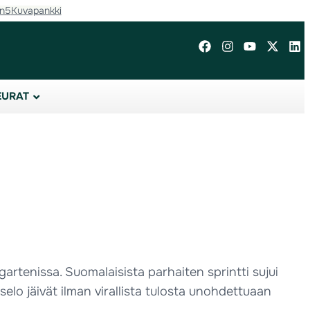
in5
Kuvapankki
EURAT
artenissa. Suomalaisista parhaiten sprintti sujui
selo jäivät ilman virallista tulosta unohdettuaan