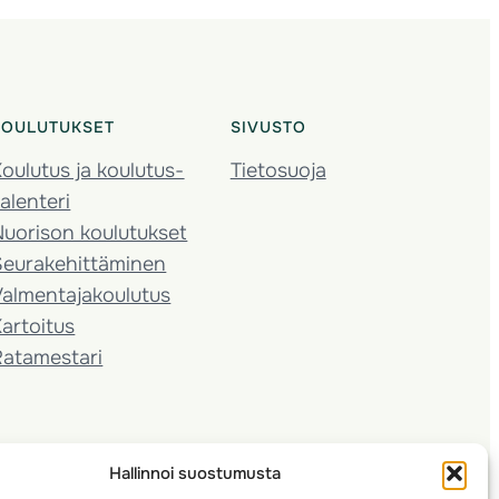
KOULUTUKSET
SIVUSTO
oulutus ja koulutus­
Tietosuoja
alenteri
Nuorison koulutukset
Seura­kehittäminen
almentaja­koulutus
artoitus
Ratamestari
Hallinnoi suostumusta