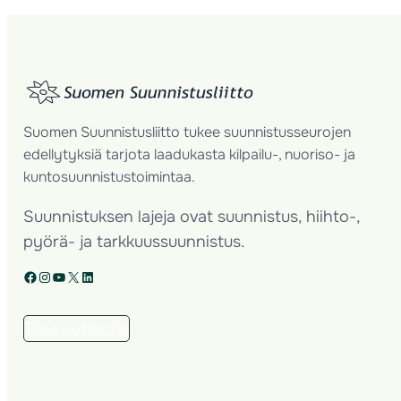
Suomen Suunnistusliitto tukee suunnistusseurojen
edellytyksiä tarjota laadukasta kilpailu-, nuoriso- ja
kuntosuunnistustoimintaa.
Suunnistuksen lajeja ovat suunnistus, hiihto-,
pyörä- ja tarkkuussuunnistus.
Facebook
Instagram
YouTube
X
LinkedIn
Tilaa uutiskirje