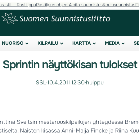
orastit – Rastilippu
Rastilipun ohjeet
Aloita suunnistus
Koulusuunnistus
F
NUORISO
KILPAILU
KARTTA
MEDIA
S
Sprintin näyttökisan tulokset
SSL
·
10.4.2011 12:30
·
huippu
inttinä Sveitsin mestaruuskilpailujen yhteydessä Bremg
tiselta. Naisten kisassa Anni-Maija Fincke ja Riina Kuu