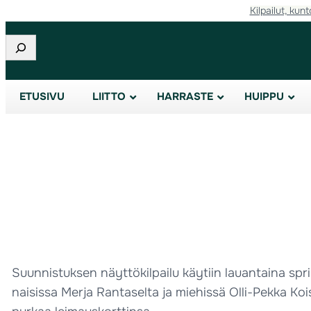
Kilpailut, kunt
Etsi
ETUSIVU
LIITTO
HARRASTE
HUIPPU
Suunnistuksen näyttökilpailu käytiin lauantaina spr
naisissa Merja Rantaselta ja miehissä Olli-Pekka Kois