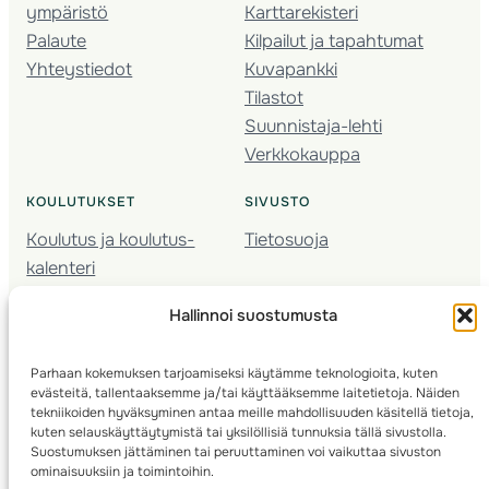
ympäristö
Karttarekisteri
Palaute
Kilpailut ja tapahtumat
Yhteystiedot
Kuvapankki
Tilastot
Suunnistaja-lehti
Verkkokauppa
KOULUTUKSET
SIVUSTO
Koulutus ja koulutus­
Tietosuoja
kalenteri
Nuorison koulutukset
Hallinnoi suostumusta
Seura­kehittäminen
Valmentaja­koulutus
Parhaan kokemuksen tarjoamiseksi käytämme teknologioita, kuten
Kartoitus
evästeitä, tallentaaksemme ja/tai käyttääksemme laitetietoja. Näiden
Ratamestari
tekniikoiden hyväksyminen antaa meille mahdollisuuden käsitellä tietoja,
kuten selauskäyttäytymistä tai yksilöllisiä tunnuksia tällä sivustolla.
Suostumuksen jättäminen tai peruuttaminen voi vaikuttaa sivuston
Suomen Suunnistusliitto
© 2025 ·
· Valimotie 10, 00380 Helsinki, Finland
ominaisuuksiin ja toimintoihin.