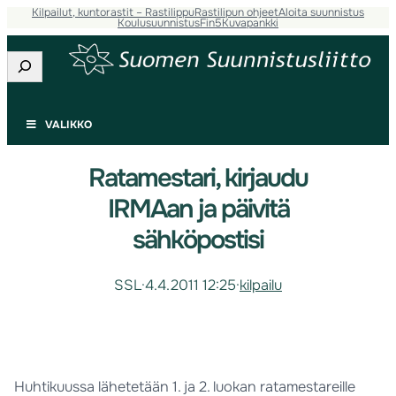
Kilpailut, kuntorastit – Rastilippu
Rastilipun ohjeet
Aloita suunnistus
Koulusuunnistus
Fin5
Kuvapankki
Etsi
VALIKKO
Ratamestari, kirjaudu
IRMAan ja päivitä
sähköpostisi
SSL
·
4.4.2011 12:25
·
kilpailu
Huhtikuussa lähetetään 1. ja 2. luokan ratamestareille