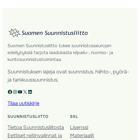
Suomen Suunnistusliitto tukee suunnistusseurojen
edellytyksiä tarjota laadukasta kilpailu-, nuoriso- ja
kuntosuunnistustoimintaa.
Suunnistuksen lajeja ovat suunnistus, hiihto-, pyörä-
ja tarkkuussuunnistus.
Facebook
Instagram
YouTube
X
LinkedIn
Tilaa uutiskirje
SUUNNISTUSLIITTO
SSL
Tietoa Suunnistusliitosta
Lisenssi
Eettiset reitinvalinnat ja
Materiaalit