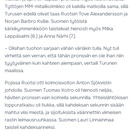
Tyttöjen MM-mitalikolmikko oli kaikilla matkoilla sama, sillä
Turusen edellä olivat taas Ruotsin Tove Alexandersson ja
Norjan Barbro Kvåle. Suomen tytöistä
kärkikymmenikköön taistelivat hienosti myös Milka
Leppäsalmi (6.) ja Anna Närhi (7.).
– Olisihan tuohon sarjaan vähän väriäkin tulla. Nyt tuli
virhettä sen verran, että tähän pronssiin en ole ihan niin
tyytyväinen kuin kahteen aiempaan, vertaili Turunen
maalissa.
Pojissa Ruotsi otti kolmoisvoiton Anton Sjökvistin
johdolla. Suomen Tuomas Kotro oli hienosti neljäs,
häviten pronssin vain kolmella sekunnilla. Yhteislähtökisan
loppuratkaisu oli tiukka, sillä kahdeksan sekunnin sisään
mahtui viisi miestä, ja sijoituksista väännettiin viimeisen
rastin leimausruuhkassa. Suomen Lauri Linnainmaa
taisteli kahdeksanneksi.