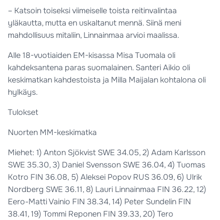
– Katsoin toiseksi viimeiselle toista reitinvalintaa
yläkautta, mutta en uskaltanut mennä. Siinä meni
mahdollisuus mitaliin, Linnainmaa arvioi maalissa.
Alle 18-vuotiaiden EM-kisassa Misa Tuomala oli
kahdeksantena paras suomalainen. Santeri Aikio oli
keskimatkan kahdestoista ja Milla Maijalan kohtalona oli
hylkäys.
Tulokset
Nuorten MM-keskimatka
Miehet: 1) Anton Sjökvist SWE 34.05, 2) Adam Karlsson
SWE 35.30, 3) Daniel Svensson SWE 36.04, 4) Tuomas
Kotro FIN 36.08, 5) Aleksei Popov RUS 36.09, 6) Ulrik
Nordberg SWE 36.11, 8) Lauri Linnainmaa FIN 36.22, 12)
Eero-Matti Vainio FIN 38.34, 14) Peter Sundelin FIN
38.41, 19) Tommi Reponen FIN 39.33, 20) Tero