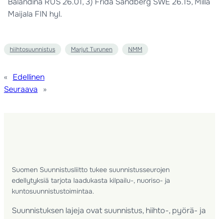
Balandina RUS 26.01, 3) Frida Sandberg SWE 26.15, Milla
Maijala FIN hyl.
hiihtosuunnistus
Marjut Turunen
NMM
«
Edellinen
Seuraava
»
Suomen Suunnistusliitto tukee suunnistusseurojen
edellytyksiä tarjota laadukasta kilpailu-, nuoriso- ja
kuntosuunnistustoimintaa.
Suunnistuksen lajeja ovat suunnistus, hiihto-, pyörä- ja