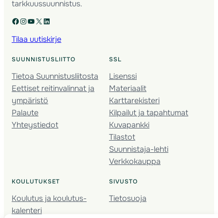
tarkkuussuunnistus.
Facebook
Instagram
YouTube
X
LinkedIn
Tilaa uutiskirje
SUUNNISTUSLIITTO
SSL
Tietoa Suunnistusliitosta
Lisenssi
Eettiset reitinvalinnat ja
Materiaalit
ympäristö
Karttarekisteri
Palaute
Kilpailut ja tapahtumat
Yhteystiedot
Kuvapankki
Tilastot
Suunnistaja-lehti
Verkkokauppa
KOULUTUKSET
SIVUSTO
Koulutus ja koulutus­
Tietosuoja
kalenteri