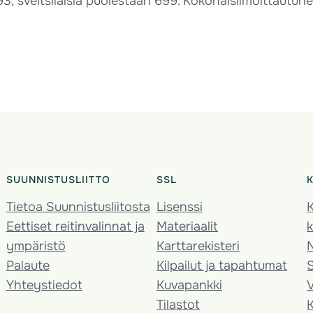
3, sveitsiläisiä puolestaan 699. Kokonaisilmoittautune
SUUNNISTUSLIITTO
SSL
Tietoa Suunnistusliitosta
Lisenssi
K
Eettiset reitinvalinnat ja
Materiaalit
k
ympäristö
Karttarekisteri
Palaute
Kilpailut ja tapahtumat
Yhteystiedot
Kuvapankki
V
Tilastot
K