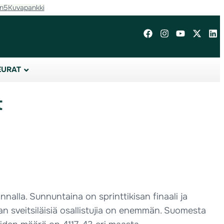
in5
Kuvapankki
EURAT
t
nnalla. Sunnuntaina on sprinttikisan finaali ja
n sveitsiläisiä osallistujia on enemmän. Suomesta