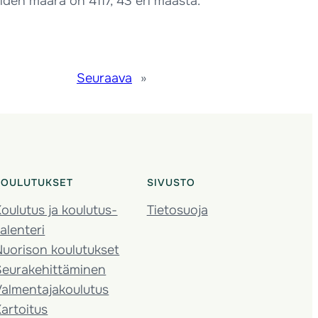
iden määrä on 4117, 43 eri maasta.
Seuraava
»
KOULUTUKSET
SIVUSTO
oulutus ja koulutus­
Tietosuoja
alenteri
Nuorison koulutukset
Seura­kehittäminen
almentaja­koulutus
artoitus