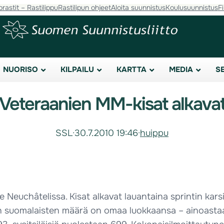
orastit – Rastilippu
Rastilipun ohjeet
Aloita suunnistus
Koulusuunnistus
F
NUORISO
KILPAILU
KARTTA
MEDIA
S
Veteraanien MM-kisat alkava
SSL
·
30.7.2010 19:46
·
huippu
e Neuchâtelissa. Kisat alkavat lauantaina sprintin karsi
den suomalaisten määrä on omaa luokkaansa – ainoastaa