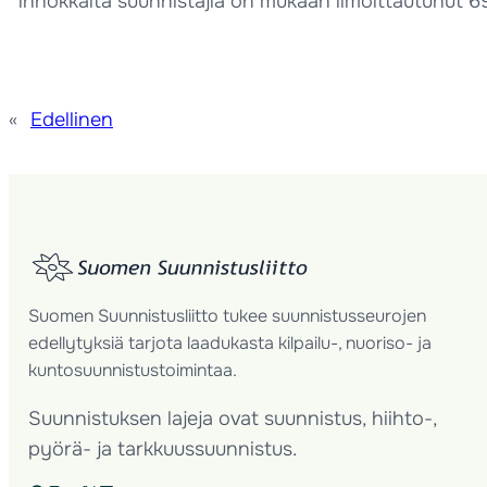
innokkaita suunnistajia on mukaan ilmoittautunut 69
«
Edellinen
Suomen Suunnistusliitto tukee suunnistusseurojen
edellytyksiä tarjota laadukasta kilpailu-, nuoriso- ja
kuntosuunnistustoimintaa.
Suunnistuksen lajeja ovat suunnistus, hiihto-,
pyörä- ja tarkkuussuunnistus.