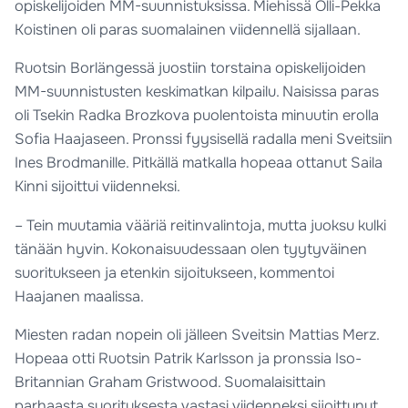
opiskelijoiden MM-suunnistuksissa. Miehissä Olli-Pekka
Koistinen oli paras suomalainen viidennellä sijallaan.
Ruotsin Borlängessä juostiin torstaina opiskelijoiden
MM-suunnistusten keskimatkan kilpailu. Naisissa paras
oli Tsekin Radka Brozkova puolentoista minuutin erolla
Sofia Haajaseen. Pronssi fyysisellä radalla meni Sveitsiin
Ines Brodmanille. Pitkällä matkalla hopeaa ottanut Saila
Kinni sijoittui viidenneksi.
– Tein muutamia vääriä reitinvalintoja, mutta juoksu kulki
tänään hyvin. Kokonaisuudessaan olen tyytyväinen
suoritukseen ja etenkin sijoitukseen, kommentoi
Haajanen maalissa.
Miesten radan nopein oli jälleen Sveitsin Mattias Merz.
Hopeaa otti Ruotsin Patrik Karlsson ja pronssia Iso-
Britannian Graham Gristwood. Suomalaisittain
parhaasta suorituksesta vastasi viidenneksi sijoittunut