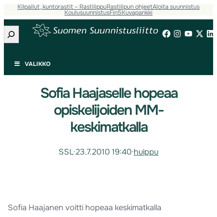
Kilpailut, kuntorastit – Rastilippu
Rastilipun ohjeet
Aloita suunnistus
Koulusuunnistus
Fin5
Kuvapankki
Etsi
VALIKKO
Sofia Haajaselle hopeaa
opiskelijoiden MM-
keskimatkalla
SSL
·
23.7.2010 19:40
·
huippu
Sofia Haajanen voitti hopeaa keskimatkalla