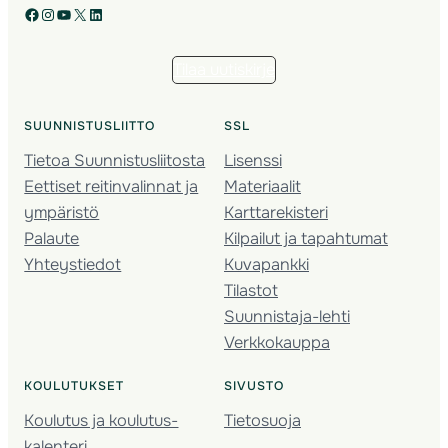
Facebook
Instagram
YouTube
X
LinkedIn
Tilaa uutiskirje
SUUNNISTUSLIITTO
SSL
Tietoa Suunnistusliitosta
Lisenssi
Eettiset reitinvalinnat ja
Materiaalit
ympäristö
Karttarekisteri
Palaute
Kilpailut ja tapahtumat
Yhteystiedot
Kuvapankki
Tilastot
Suunnistaja-lehti
Verkkokauppa
KOULUTUKSET
SIVUSTO
Koulutus ja koulutus­
Tietosuoja
kalenteri