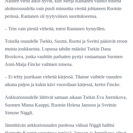
Naisten viesti alkoi hyvin, kun Merja Rantanen vaihtoi toisena
aloitusosuudelta vain puoli minuuttia viestiä johtaneen Ruotsin
perässä. Rantanen oli tyytyväinen suoritukseensa.
– Tein vain pieniä virheitä, totesi Rantanen hymyillen.
Toisella osuudelle Tsekki, Suomi, Ruotsi ja Sveitsi pääsivät eroon
muista joukkueista. Lopussa tahdin määräsi Tsekin Dana
Brozkova, jonka vauhtiin parhaiten pystyi vastaamaan Suomen
Anni-Maija Fincke vaihtaen toisena.
– Ei tehty juurikaan virheitä kärjessä. Tilanne vaihtele osuuden
aikana paljon ja kukin kävi vuorollaan kärjessä, kertoi Fincke.
Ankkuriosuudelle lähtivät samaan aikaan Tsekin Eva Jurenikova,
Suomen Minna Kauppi, Ruotsin Helena Jansson ja Sveitsin
Simone Niggli.
Jännittävän ankkuriosuuden puolessa välissä Niggli hallitsi
tilannetta Kaupin seuratessa perässä. Jansson ja Jurenikova olivat