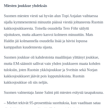
Miesten joukkue yhdeksäs
Suomen miesten viesti sai hyvän alun Topi Anjalan vaihtaessa
sijalla kymmenentenä minuutin päässä viestiä johtaneesta Ruotsin
kakkosjoukkueesta. Toisella osuudella Tero Föhr säilytti
sijoituksen, mutta aikaero kasvoi kolmeen minuuttiin. Mats
Haldin jäi kolmannella osuudella lisää ja hävisi lopussa
kamppailun kuudennesta sijasta.
Suomen joukkue oli kahdestoista maalilinjan ylittänyt joukkue,
mutta EM-säännöt sallivat vain yhden joukkueen maata kohden
tuloksiin, joten Ruotsin ykkösjoukkue ja Sveitsin sekä Norjan
kakkosjoukkueet jäävät pois lopputuloksista. Ruotsin
kakkosjoukkue oli siis neljäs.
Suomen valmentaja Janne Salmi piti miesten esitystä tasapaksuna.
– Miehet tekivät 95-prosenttisia suorituksia, kun vaaditaan sataa