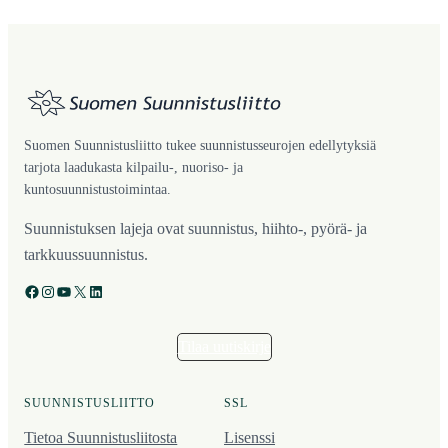
Suomen Suunnistusliitto tukee suunnistusseurojen edellytyksiä
tarjota laadukasta kilpailu-, nuoriso- ja
kuntosuunnistustoimintaa.
Suunnistuksen lajeja ovat suunnistus, hiihto-, pyörä- ja
tarkkuussuunnistus.
Facebook
Instagram
YouTube
X
LinkedIn
Tilaa uutiskirje
SUUNNISTUSLIITTO
SSL
Tietoa Suunnistusliitosta
Lisenssi