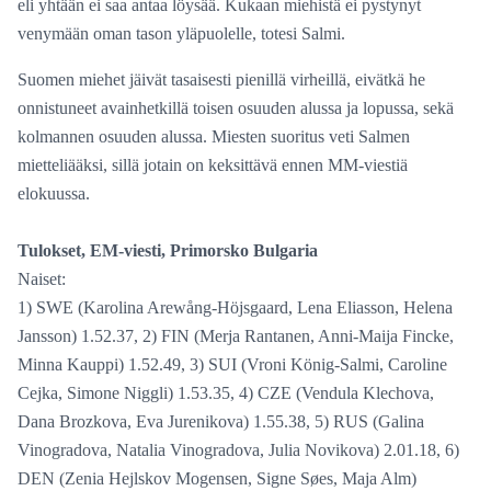
eli yhtään ei saa antaa löysää. Kukaan miehistä ei pystynyt
venymään oman tason yläpuolelle, totesi Salmi.
Suomen miehet jäivät tasaisesti pienillä virheillä, eivätkä he
onnistuneet avainhetkillä toisen osuuden alussa ja lopussa, sekä
kolmannen osuuden alussa. Miesten suoritus veti Salmen
mietteliääksi, sillä jotain on keksittävä ennen MM-viestiä
elokuussa.
Tulokset, EM-viesti, Primorsko Bulgaria
Naiset:
1) SWE (Karolina Arewång-Höjsgaard, Lena Eliasson, Helena
Jansson) 1.52.37, 2) FIN (Merja Rantanen, Anni-Maija Fincke,
Minna Kauppi) 1.52.49, 3) SUI (Vroni König-Salmi, Caroline
Cejka, Simone Niggli) 1.53.35, 4) CZE (Vendula Klechova,
Dana Brozkova, Eva Jurenikova) 1.55.38, 5) RUS (Galina
Vinogradova, Natalia Vinogradova, Julia Novikova) 2.01.18, 6)
DEN (Zenia Hejlskov Mogensen, Signe Søes, Maja Alm)