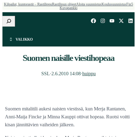
Kilpailut, kuntorastit – Rastilippu
Rastilipun ohjeet
Aloita suunnistus
Koulusuunnistus
Fin5
Kuvapankki
Etsi
VALIKKO
Suomen naisille viestihopeaa
SSL
·
2.6.2010 14:08
·
huippu
Suomen mitalitili aukesi naisten viestissä, kun Merja Rantanen,
Anni-Maija Fincke ja Minna Kauppi ottivat hopeaa. Ruotsi voitti
kisan jännittävien vaiheiden jälkeen.