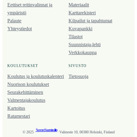
Eettiset reitinvalinnat ja
Materiaalit
ympäristö
Karttarekisteri
Palaute
Kilpailut ja tapahtumat
Yhteystiedot
Kuvapankki
Tilastot
Suunnistaja-lehti
Verkkokauppa
KOULUTUKSET
SIVUSTO
Koulutus ja koulutus­kalenteri
Tietosuoja
Nuorison koulutukset
Seura­kehittäminen
Valmentaja­koulutus
Kartoitus
Ratamestari
Suomen Suunnistusliitto
© 2025 ·
· Valimotie 10, 00380 Helsinki, Finland