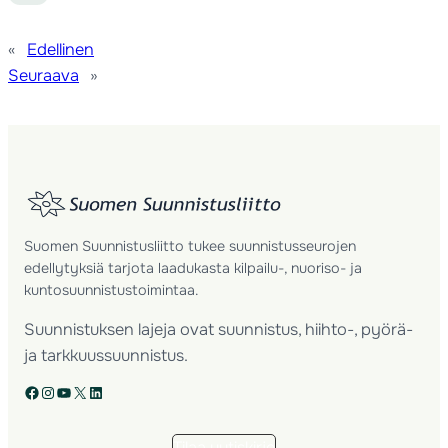
«
Edellinen
Seuraava
»
Suomen Suunnistusliitto tukee suunnistusseurojen
edellytyksiä tarjota laadukasta kilpailu-, nuoriso- ja
kuntosuunnistustoimintaa.
Suunnistuksen lajeja ovat suunnistus, hiihto-, pyörä-
ja tarkkuussuunnistus.
Facebook
Instagram
YouTube
X
LinkedIn
Tilaa uutiskirje