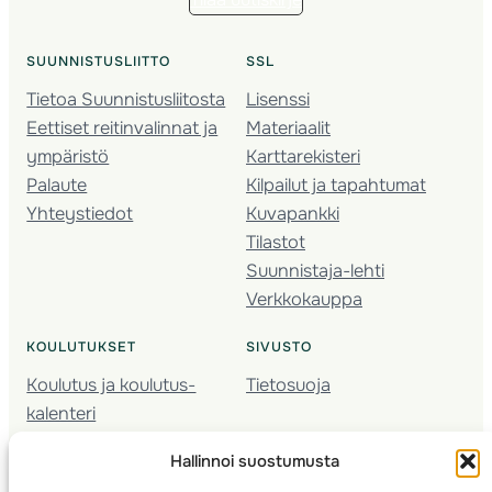
SUUNNISTUSLIITTO
SSL
Tietoa Suunnistusliitosta
Lisenssi
Eettiset reitinvalinnat ja
Materiaalit
ympäristö
Karttarekisteri
Palaute
Kilpailut ja tapahtumat
Yhteystiedot
Kuvapankki
Tilastot
Suunnistaja-lehti
Verkkokauppa
KOULUTUKSET
SIVUSTO
Koulutus ja koulutus­
Tietosuoja
kalenteri
Nuorison koulutukset
Hallinnoi suostumusta
Seura­kehittäminen