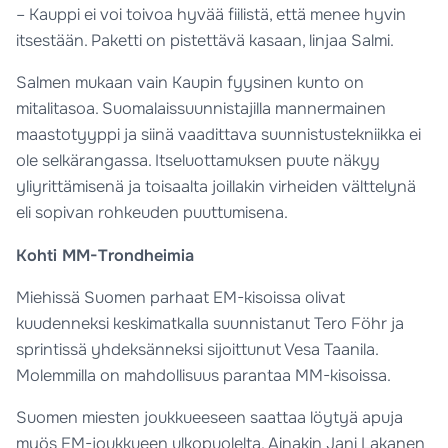
– Kauppi ei voi toivoa hyvää fiilistä, että menee hyvin
itsestään. Paketti on pistettävä kasaan, linjaa Salmi.
Salmen mukaan vain Kaupin fyysinen kunto on
mitalitasoa. Suomalaissuunnistajilla mannermainen
maastotyyppi ja siinä vaadittava suunnistustekniikka ei
ole selkärangassa. Itseluottamuksen puute näkyy
yliyrittämisenä ja toisaalta joillakin virheiden välttelynä
eli sopivan rohkeuden puuttumisena.
Kohti MM-Trondheimia
Miehissä Suomen parhaat EM-kisoissa olivat
kuudenneksi keskimatkalla suunnistanut Tero Föhr ja
sprintissä yhdeksänneksi sijoittunut Vesa Taanila.
Molemmilla on mahdollisuus parantaa MM-kisoissa.
Suomen miesten joukkueeseen saattaa löytyä apuja
myös EM-joukkueen ulkopuolelta. Ainakin Jani Lakanen