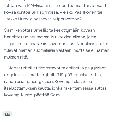
tähtää vain MM-kisoihin ja myös Tuomas Tervo osoitti
kovaa kuntoa SM-sprintissä. Vieläkö Pasi Ikonen tai
Jarkko Huovila pääsevät huippuvetoon?
Salmi kehottaa urheilijoita keskittymään kovaan
harjoitteluun seuraavan kuukauden aikana, jotta
fyysinen ero saataisiin kaventumaan. Norjalaismaastot
tulevat hieman suomalaisia vastaan, mutta se ei Salmen
mukaan riitä.
– Monet urheilijat tiedostavat taidolliset ja psyykkiset
ongelmansa, mutta nyt pitää löytää ratkaisut niihin,
saada asiat järjestykseen. Kovempi tulos tulee
itseluottamuksen kautta, jonka rakentamisessa auttaa
kovempi kunto, päättää Salmi.
EM