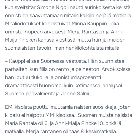
kun sveitsitär Simone Niggli nautti aurinkoisesta kelistä
onnistuen saavuttamaan mitalin kaikilla neljällä matkalla.
Mitaliodotukset kohdistuivat Minna Kauppiin, joka
onnistui hopean arvoisesti Merja Rantasen ja Anni-
Maija Fincken kanssa viestissä, mutta hän jäi muiden
suomalaisten tavoin ilman henkilökohtaista mitalia.
– Kauppi ei saa Suomessa vastusta. Hän suunnistaa
parhaiten, kun fiilis on rento ja paineeton. Arvokisoissa
hän joutuu tiukoille ja onnistumisprosentti
dramaattisesti huonompi kuin kotimaassa, analysoi
Suomen päävalmentaja Janne Salmi.
EM-kisoista puuttui muutamia naisten suosikkeja, joten
kilpailu ei helpotu MM-kisoissa. Suomen muista naisista
Maria Rantala oli 6. ja Anni-Maija Fincke 10. pitkällä
matkalla. Merja rantanen oli taas 8. keskimatkalla.