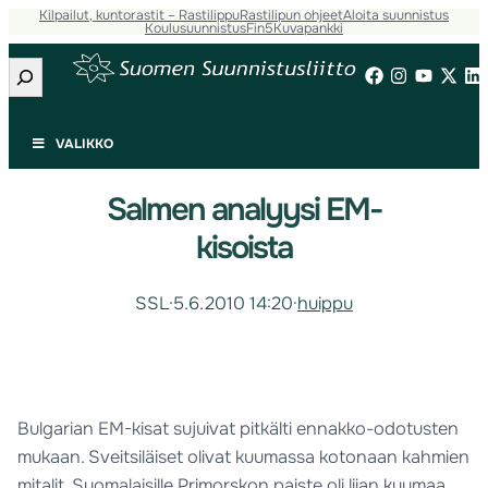
Kilpailut, kuntorastit – Rastilippu
Rastilipun ohjeet
Aloita suunnistus
Koulusuunnistus
Fin5
Kuvapankki
Etsi
VALIKKO
Salmen analyysi EM-
kisoista
SSL
·
5.6.2010 14:20
·
huippu
Bulgarian EM-kisat sujuivat pitkälti ennakko-odotusten
mukaan. Sveitsiläiset olivat kuumassa kotonaan kahmien
mitalit. Suomalaisille Primorskon paiste oli liian kuumaa,