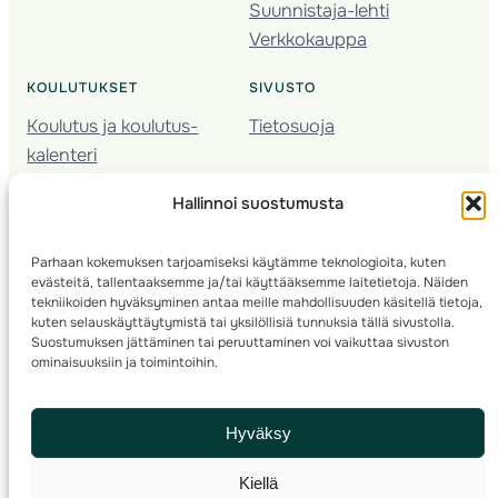
Suunnistaja-lehti
Verkkokauppa
KOULUTUKSET
SIVUSTO
Koulutus ja koulutus­
Tietosuoja
kalenteri
Nuorison koulutukset
Hallinnoi suostumusta
Seura­kehittäminen
Valmentaja­koulutus
Parhaan kokemuksen tarjoamiseksi käytämme teknologioita, kuten
Kartoitus
evästeitä, tallentaaksemme ja/tai käyttääksemme laitetietoja. Näiden
Ratamestari
tekniikoiden hyväksyminen antaa meille mahdollisuuden käsitellä tietoja,
kuten selauskäyttäytymistä tai yksilöllisiä tunnuksia tällä sivustolla.
Suostumuksen jättäminen tai peruuttaminen voi vaikuttaa sivuston
Suomen Suunnistusliitto
© 2025 ·
· Valimotie 10, 00380 Helsinki, Finland
ominaisuuksiin ja toimintoihin.
info(a)suunnistusliitto.fi,
Rastilipun asiat
: rastilippu(a)suunnistusliitto.fi
Hyväksy
Kilpailut ja kuntorastit – Rastilippu
:::
Rastilipun ohjeet
Kiellä