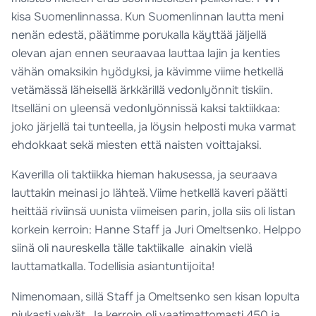
kisa Suomenlinnassa. Kun Suomenlinnan lautta meni
nenän edestä, päätimme porukalla käyttää jäljellä
olevan ajan ennen seuraavaa lauttaa lajin ja kenties
vähän omaksikin hyödyksi, ja kävimme viime hetkellä
vetämässä läheisellä ärkkärillä vedonlyönnit tiskiin.
Itselläni on yleensä vedonlyönnissä kaksi taktiikkaa:
joko järjellä tai tunteella, ja löysin helposti muka varmat
ehdokkaat sekä miesten että naisten voittajaksi.
Kaverilla oli taktiikka hieman hakusessa, ja seuraava
lauttakin meinasi jo lähteä. Viime hetkellä kaveri päätti
heittää riviinsä uunista viimeisen parin, jolla siis oli listan
korkein kerroin: Hanne Staff ja Juri Omeltsenko. Helppo
siinä oli naureskella tälle taktiikalle  ainakin vielä
lauttamatkalla. Todellisia asiantuntijoita!
Nimenomaan, sillä Staff ja Omeltsenko sen kisan lopulta
niukasti veivät. Ja kerroin oli vaatimattomasti 450 ja