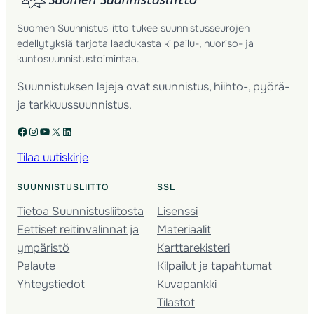
Suomen Suunnistusliitto tukee suunnistusseurojen
edellytyksiä tarjota laadukasta kilpailu-, nuoriso- ja
kuntosuunnistustoimintaa.
Suunnistuksen lajeja ovat suunnistus, hiihto-, pyörä-
ja tarkkuussuunnistus.
Facebook
Instagram
YouTube
X
LinkedIn
Tilaa uutiskirje
SUUNNISTUSLIITTO
SSL
Tietoa Suunnistusliitosta
Lisenssi
Eettiset reitinvalinnat ja
Materiaalit
ympäristö
Karttarekisteri
Palaute
Kilpailut ja tapahtumat
Yhteystiedot
Kuvapankki
Tilastot