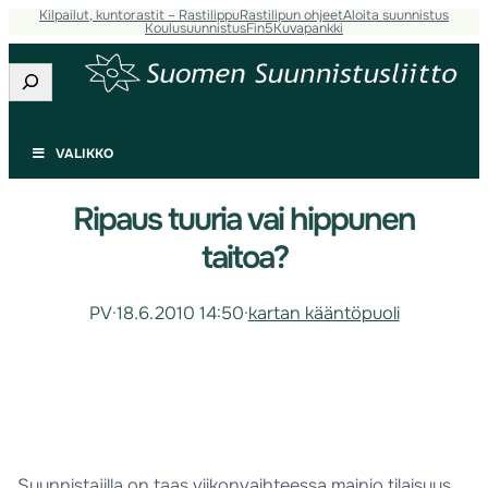
Kilpailut, kuntorastit – Rastilippu
Rastilipun ohjeet
Aloita suunnistus
Koulusuunnistus
Fin5
Kuvapankki
Etsi
VALIKKO
Ripaus tuuria vai hippunen
taitoa?
PV
·
18.6.2010 14:50
·
kartan kääntöpuoli
Suunnistajilla on taas viikonvaihteessa mainio tilaisuus