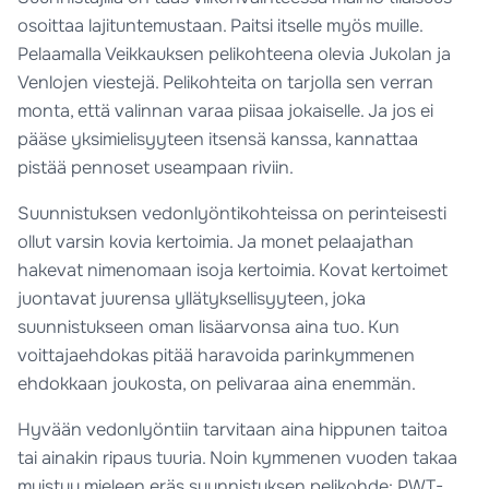
osoittaa lajituntemustaan. Paitsi itselle myös muille.
Pelaamalla Veikkauksen pelikohteena olevia Jukolan ja
Venlojen viestejä. Pelikohteita on tarjolla sen verran
monta, että valinnan varaa piisaa jokaiselle. Ja jos ei
pääse yksimielisyyteen itsensä kanssa, kannattaa
pistää pennoset useampaan riviin.
Suunnistuksen vedonlyöntikohteissa on perinteisesti
ollut varsin kovia kertoimia. Ja monet pelaajathan
hakevat nimenomaan isoja kertoimia. Kovat kertoimet
juontavat juurensa yllätyksellisyyteen, joka
suunnistukseen oman lisäarvonsa aina tuo. Kun
voittajaehdokas pitää haravoida parinkymmenen
ehdokkaan joukosta, on pelivaraa aina enemmän.
Hyvään vedonlyöntiin tarvitaan aina hippunen taitoa
tai ainakin ripaus tuuria. Noin kymmenen vuoden takaa
muistuu mieleen eräs suunnistuksen pelikohde: PWT-