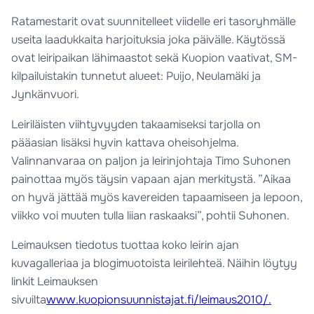
Ratamestarit ovat suunnitelleet viidelle eri tasoryhmälle
useita laadukkaita harjoituksia joka päivälle. Käytössä
ovat leiripaikan lähimaastot sekä Kuopion vaativat, SM-
kilpailuistakin tunnetut alueet: Puijo, Neulamäki ja
Jynkänvuori.
Leiriläisten viihtyvyyden takaamiseksi tarjolla on
pääasian lisäksi hyvin kattava oheisohjelma.
Valinnanvaraa on paljon ja leirinjohtaja Timo Suhonen
painottaa myös täysin vapaan ajan merkitystä. ”Aikaa
on hyvä jättää myös kavereiden tapaamiseen ja lepoon,
viikko voi muuten tulla liian raskaaksi”, pohtii Suhonen.
Leimauksen tiedotus tuottaa koko leirin ajan
kuvagalleriaa ja blogimuotoista leirilehteä. Näihin löytyy
linkit Leimauksen
sivuilta
www.kuopionsuunnistajat.fi/leimaus2010/.