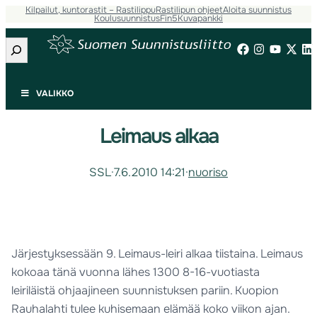
Kilpailut, kuntorastit – Rastilippu
Rastilipun ohjeet
Aloita suunnistus
Koulusuunnistus
Fin5
Kuvapankki
Etsi
VALIKKO
Leimaus alkaa
SSL
·
7.6.2010 14:21
·
nuoriso
Järjestyksessään 9. Leimaus-leiri alkaa tiistaina. Leimaus
kokoaa tänä vuonna lähes
1300 8-16
-vuotiasta
leiriläistä ohjaajineen suunnistuksen pariin. Kuopion
Rauhalahti tulee kuhisemaan elämää koko viikon ajan.