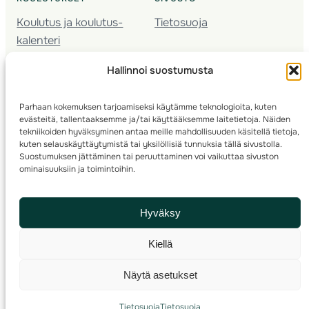
Koulutus ja koulutus­
Tietosuoja
kalenteri
Nuorison koulutukset
Hallinnoi suostumusta
Seura­kehittäminen
Valmentaja­koulutus
Parhaan kokemuksen tarjoamiseksi käytämme teknologioita, kuten
Kartoitus
evästeitä, tallentaaksemme ja/tai käyttääksemme laitetietoja. Näiden
Ratamestari
tekniikoiden hyväksyminen antaa meille mahdollisuuden käsitellä tietoja,
kuten selauskäyttäytymistä tai yksilöllisiä tunnuksia tällä sivustolla.
Suostumuksen jättäminen tai peruuttaminen voi vaikuttaa sivuston
Suomen Suunnistusliitto
© 2025 ·
· Valimotie 10, 00380 Helsinki, Finland
ominaisuuksiin ja toimintoihin.
info(a)suunnistusliitto.fi,
Rastilipun asiat
: rastilippu(a)suunnistusliitto.fi
Hyväksy
Kilpailut ja kuntorastit – Rastilippu
:::
Rastilipun ohjeet
Kiellä
RSS
Näytä asetukset
Etsi
Tietosuoja
Tietosuoja