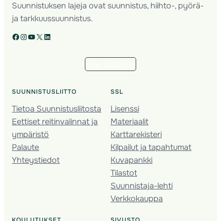
Suunnistuksen lajeja ovat suunnistus, hiihto-, pyörä-
ja tarkkuussuunnistus.
Facebook
Instagram
YouTube
X
LinkedIn
Tilaa uutiskirje
SUUNNISTUSLIITTO
SSL
Tietoa Suunnistusliitosta
Lisenssi
Eettiset reitinvalinnat ja
Materiaalit
ympäristö
Karttarekisteri
Palaute
Kilpailut ja tapahtumat
Yhteystiedot
Kuvapankki
Tilastot
Suunnistaja-lehti
Verkkokauppa
KOULUTUKSET
SIVUSTO