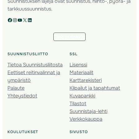
Suunnistuksen lajeja ovat suunnistus, hiihto-, pyörä- ja
tarkkuussuunnistus.
Facebook
Instagram
YouTube
X
LinkedIn
Tilaa uutiskirje
SUUNNISTUSLIITTO
SSL
Tietoa Suunnistusliitosta
Lisenssi
Eettiset reitinvalinnat ja
Materiaalit
ympäristö
Karttarekisteri
Palaute
Kilpailut ja tapahtumat
Yhteystiedot
Kuvapankki
Tilastot
Suunnistaja-lehti
Verkkokauppa
KOULUTUKSET
SIVUSTO