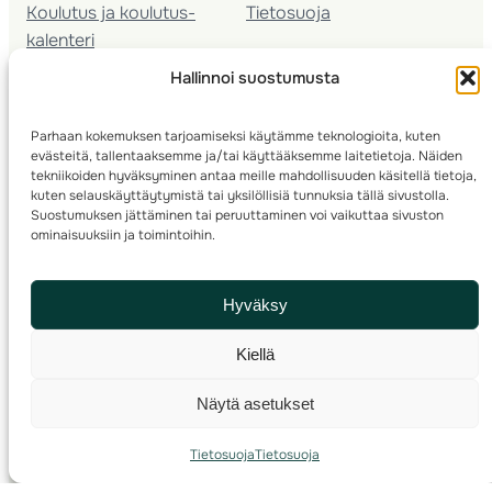
Koulutus ja koulutus­
Tietosuoja
kalenteri
Nuorison koulutukset
Hallinnoi suostumusta
Seura­kehittäminen
Valmentaja­koulutus
Parhaan kokemuksen tarjoamiseksi käytämme teknologioita, kuten
Kartoitus
evästeitä, tallentaaksemme ja/tai käyttääksemme laitetietoja. Näiden
Ratamestari
tekniikoiden hyväksyminen antaa meille mahdollisuuden käsitellä tietoja,
kuten selauskäyttäytymistä tai yksilöllisiä tunnuksia tällä sivustolla.
Suostumuksen jättäminen tai peruuttaminen voi vaikuttaa sivuston
Suomen Suunnistusliitto
© 2025 ·
· Valimotie 10, 00380 Helsinki, Finland
ominaisuuksiin ja toimintoihin.
info(a)suunnistusliitto.fi,
Rastilipun asiat
: rastilippu(a)suunnistusliitto.fi
Hyväksy
Kilpailut ja kuntorastit – Rastilippu
:::
Rastilipun ohjeet
Kiellä
RSS
Näytä asetukset
Etsi
Tietosuoja
Tietosuoja