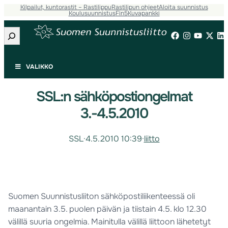
Kilpailut, kuntorastit – Rastilippu
Rastilipun ohjeet
Aloita suunnistus
Koulusuunnistus
Fin5
Kuvapankki
Etsi
VALIKKO
SSL:n sähköpostiongelmat
3.-4.5.2010
SSL
·
4.5.2010 10:39
·
liitto
Suomen Suunnistusliiton sähköpostiliikenteessä oli
maanantain 3.5. puolen päivän ja tiistain 4.5. klo 12.30
välillä suuria ongelmia. Mainitulla välillä liittoon lähetetyt