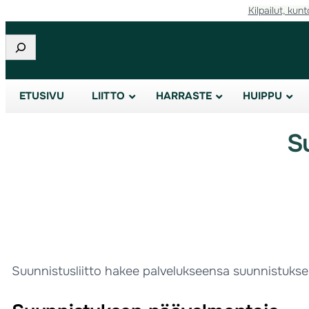
Kilpailut, kunt
Etsi
ETUSIVU
LIITTO
HARRASTE
HUIPPU
Su
Suunnistusliitto hakee palvelukseensa suunnistuks