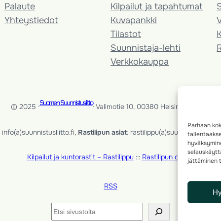
Palaute
Kilpailut ja tapahtumat
Yhteystiedot
Kuvapankki
V
Tilastot
K
Suunnistaja-lehti
Verkkokauppa
Suomen Suunnistusliitto
© 2025 ·
· Valimotie 10, 00380 Helsinki, Finland
Parhaan kok
info(a)suunnistusliitto.fi,
Rastilipun asiat
: rastilippu(a)suunnistusliitto.fi
tallentaaks
hyväksymine
selauskäyttä
Kilpailut ja kuntorastit – Rastilippu
:::
Rastilipun ohjeet
jättäminen t
RSS
H
Etsi