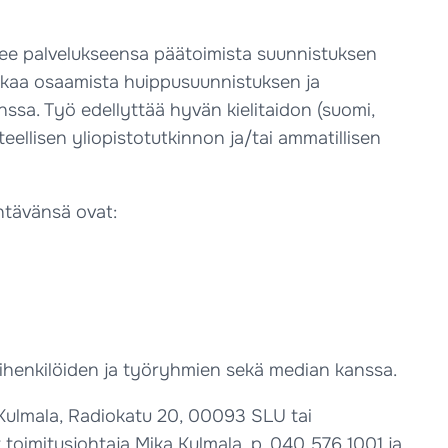
ee palvelukseensa päätoimista suunnistuksen
kkaa osaamista huippusuunnistuksen ja
ssa. Työ edellyttää hyvän kielitaidon (suomi,
teellisen yliopistotutkinnon ja/tai ammatillisen
htävänsä ovat:
imihenkilöiden ja työryhmien sekä median kanssa.
Kulmala, Radiokatu 20, 00093 SLU tai
 toimitusjohtaja Mika Kulmala, p.
040 576 1001
ja