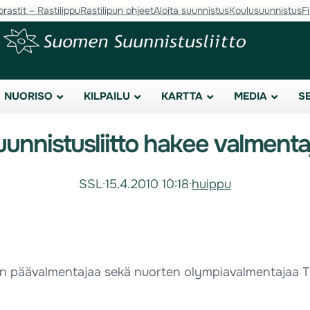
orastit – Rastilippu
Rastilipun ohjeet
Aloita suunnistus
Koulusuunnistus
F
NUORISO
KILPAILU
KARTTA
MEDIA
S
unnistusliitto hakee valmenta
SSL
·
15.4.2010 10:18
·
huippu
en päävalmentajaa sekä nuorten olympiavalmentajaa T