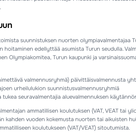
.
uun
oimista suunnistuksen nuorten olympiavalmentajaa Tur
n hoitaminen edellyttää asumista Turun seudulla. Va
omen Olympiakomitea, Turun kaupunki ja varsinaissuom
nimettävä valmennusryhmä) päivittäisvalmennusta yht
ajoen urheilulukion suunnistusvalmennusryhmiä
a tukea seuravalmentajia aluevalmennuksen käytännö
almentajan ammatillisen koulutuksen (VAT, VEAT tai yli
än kahden vuoden kokemusta nuorten tai aikuisten hu
matilliseen koulutukseen (VAT/VEAT) sitoutumista.