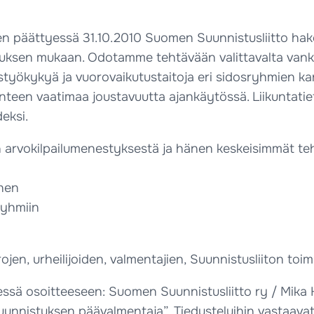
 päättyessä 31.10.2010 Suomen Suunnistusliitto hak
imuksen mukaan. Odotamme tehtävään valittavalta van
styökykyä ja vuorovaikutustaitoja eri sidosryhmien kan
uonteen vaatimaa joustavuutta ajankäytössä. Liikuntatie
eksi.
arvokilpailumenestyksestä ja hänen keskeisimmät te
inen
ryhmiin
ojen, urheilijoiden, valmentajien, Suunnistusliiton to
sä osoitteeseen: Suomen Suunnistusliitto ry / Mika 
uunnistuksen päävalmentaja”. Tiedusteluihin vastaavat