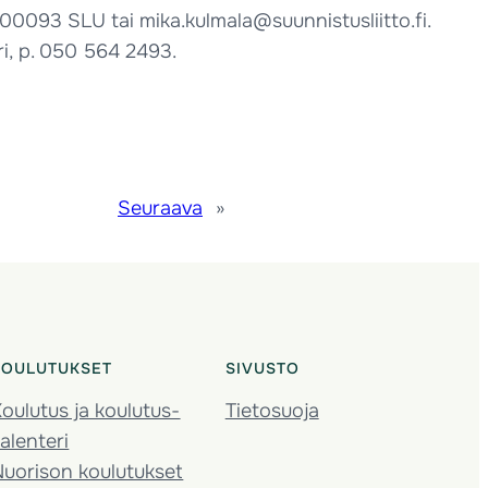
0093 SLU tai mika.kulmala@suunnistusliitto.fi.
i, p.
050 564 2493
.
Seuraava
»
KOULUTUKSET
SIVUSTO
oulutus ja koulutus­
Tietosuoja
alenteri
Nuorison koulutukset