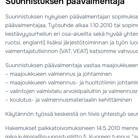
Suunnistuksen päävalmentaja
Suunnistuksen nykyisen päävalmentajan sopimuksen
päävalmentajaa. Työsuhde alkaa 1.10.2010 tai sop
kestävyysurheilun eri osa-alueilta sekä hyvää yhtei
ruotsi, englanti) lisäksi järjestötoiminnan ja työn l
valmentajatutkinnon (VAT, VEAT) katsomme vahvuud
Suunnistuksen päävalmentaja vastaa maajoukkueen 
– maajoukkueen valmennus ja johtaminen
– maajoukkueen valmennus- ja huoltotiimin johtam
– valintojen valmistelu arvokilpailuihin ja valmennus
– koulutus- ja valmennusmateriaalin kehittäminen
Käytännön työssä keskeistä on tiivis yhteistyö seur
Hakemukset palkkatoivomuksineen 14.5.2010 mennes
mika.kulmala@suunnistusliitto.fi. Kuoreen tunnus ”s