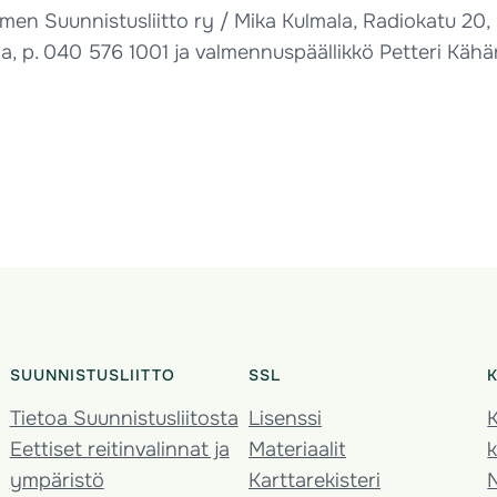
 Suunnistusliitto ry / Mika Kulmala, Radiokatu 20, 0
a, p.
040 576 1001
ja valmennuspäällikkö Petteri Kähär
SUUNNISTUSLIITTO
SSL
Tietoa Suunnistusliitosta
Lisenssi
K
Eettiset reitinvalinnat ja
Materiaalit
k
ympäristö
Karttarekisteri