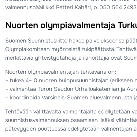
valmennuspäällikkö Petteri Kähäri, p.
050 564 2493
Nuorten olympiavalmentaja Turk
Suomen Suunnistusliitto hakee palvelukseensa päät
Olympiakomitean myönteistä tukipäätöstä. Tehtävä
merkittäviä yhteistyötahoja ja rahoittajia ovat Su
Nuorten olympiavalmentajan tehtävänä on:
– tukea 4–10 nuoren huippusuunnistajan (erikseen 
– valmentaa Turun Seudun Urheiluakatemian ja Aur
– koordinoida Varsinais-Suomen aluevalmennusta j
Tehtävään valittavalta valmentajalta edellytetään v
suunnistusvalmennuksen osaamisen lisäksi vähintä
pätevyyden puuttuessa edellytetään valmentajan am