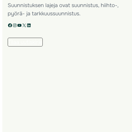
Suunnistuksen lajeja ovat suunnistus, hiihto-,
pyörä- ja tarkkuussuunnistus.
Facebook
Instagram
YouTube
X
LinkedIn
Tilaa uutiskirje