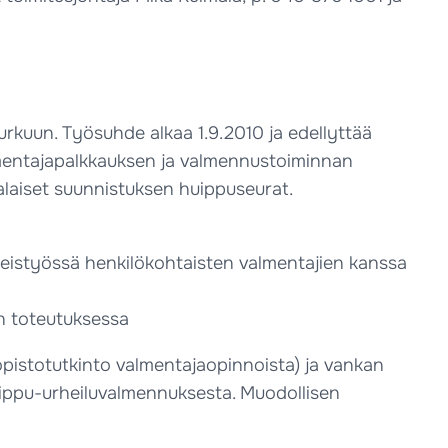
kuun. Työsuhde alkaa 1.9.2010 ja edellyttää
lmentajapalkkauksen ja valmennustoiminnan
alaiset suunnistuksen huippuseurat.
eistyössä henkilökohtaisten valmentajien kanssa
n toteutuksessa
opistotutkinto valmentajaopinnoista) ja vankan
ippu-urheiluvalmennuksesta. Muodollisen