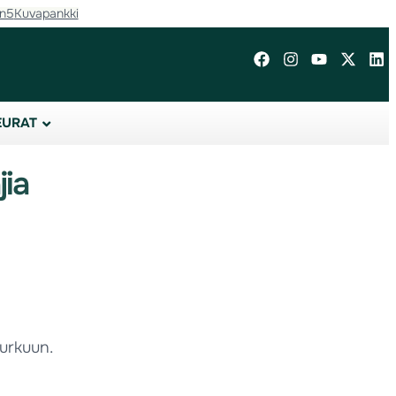
in5
Kuvapankki
EURAT
jia
urkuun.