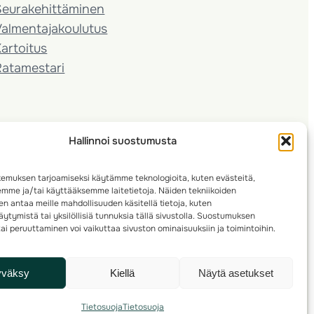
Seura­kehittäminen
almentaja­koulutus
artoitus
Ratamestari
Hallinnoi suostumusta
emuksen tarjoamiseksi käytämme teknologioita, kuten evästeitä,
emme ja/tai käyttääksemme laitetietoja. Näiden tekniikoiden
n antaa meille mahdollisuuden käsitellä tietoja, kuten
ytymistä tai yksilöllisiä tunnuksia tällä sivustolla. Suostumuksen
ai peruuttaminen voi vaikuttaa sivuston ominaisuuksiin ja toimintoihin.
yväksy
Kiellä
Näytä asetukset
Tietosuoja
Tietosuoja