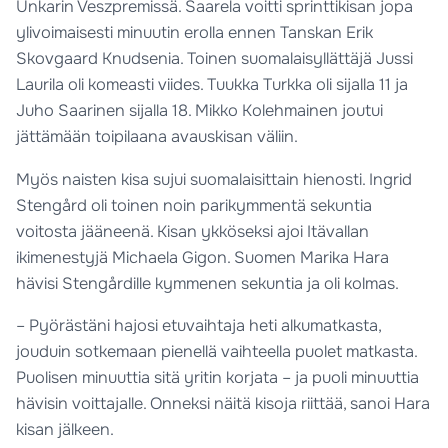
Unkarin Veszpremissä. Saarela voitti sprinttikisan jopa
ylivoimaisesti minuutin erolla ennen Tanskan Erik
Skovgaard Knudsenia. Toinen suomalaisyllättäjä Jussi
Laurila oli komeasti viides. Tuukka Turkka oli sijalla 11 ja
Juho Saarinen sijalla 18. Mikko Kolehmainen joutui
jättämään toipilaana avauskisan väliin.
Myös naisten kisa sujui suomalaisittain hienosti. Ingrid
Stengård oli toinen noin parikymmentä sekuntia
voitosta jääneenä. Kisan ykköseksi ajoi Itävallan
ikimenestyjä Michaela Gigon. Suomen Marika Hara
hävisi Stengårdille kymmenen sekuntia ja oli kolmas.
– Pyörästäni hajosi etuvaihtaja heti alkumatkasta,
jouduin sotkemaan pienellä vaihteella puolet matkasta.
Puolisen minuuttia sitä yritin korjata – ja puoli minuuttia
hävisin voittajalle. Onneksi näitä kisoja riittää, sanoi Hara
kisan jälkeen.