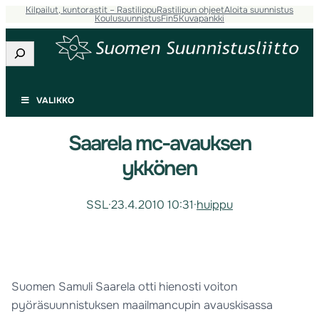
Kilpailut, kuntorastit – Rastilippu
Rastilipun ohjeet
Aloita suunnistus
Koulusuunnistus
Fin5
Kuvapankki
Etsi
VALIKKO
Saarela mc-avauksen
ykkönen
SSL
·
23.4.2010 10:31
·
huippu
Suomen Samuli Saarela otti hienosti voiton
pyöräsuunnistuksen maailmancupin avauskisassa