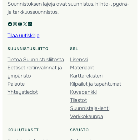
Suunnistuksen lajeja ovat suunnistus, hiihto-, pyörä-
ja tarkkuussuunnistus.
Facebook
Instagram
YouTube
X
LinkedIn
Tilaa uutiskirje
SUUNNISTUSLIITTO
SSL
Tietoa Suunnistusliitosta
Lisenssi
Eettiset reitinvalinnat ja
Materiaalit
ympäristö
Karttarekisteri
Palaute
Kilpailut ja tapahtumat
Yhteystiedot
Kuvapankki
Tilastot
Suunnistaja-lehti
Verkkokauppa
KOULUTUKSET
SIVUSTO