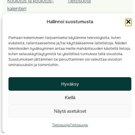
Koulutus ja koulutus­
Tietosuoja
kalenteri
Nuorison koulutukset
Hallinnoi suostumusta
Seura­kehittäminen
Valmentaja­koulutus
Parhaan kokemuksen tarjoamiseksi käytämme teknologioita, kuten
Kartoitus
evästeitä, tallentaaksemme ja/tai käyttääksemme laitetietoja. Näiden
Ratamestari
tekniikoiden hyväksyminen antaa meille mahdollisuuden käsitellä tietoja,
kuten selauskäyttäytymistä tai yksilöllisiä tunnuksia tällä sivustolla.
Suostumuksen jättäminen tai peruuttaminen voi vaikuttaa sivuston
Suomen Suunnistusliitto
© 2025 ·
· Valimotie 10, 00380 Helsinki, Finland
ominaisuuksiin ja toimintoihin.
info(a)suunnistusliitto.fi,
Rastilipun asiat
: rastilippu(a)suunnistusliitto.fi
Hyväksy
Kilpailut ja kuntorastit – Rastilippu
:::
Rastilipun ohjeet
Kiellä
RSS
Näytä asetukset
Etsi
Tietosuoja
Tietosuoja