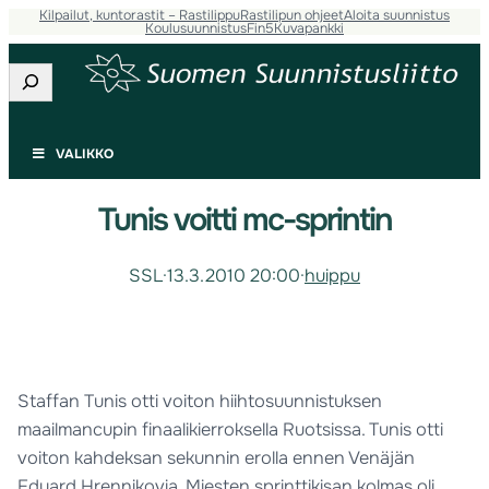
Kilpailut, kuntorastit – Rastilippu
Rastilipun ohjeet
Aloita suunnistus
Koulusuunnistus
Fin5
Kuvapankki
Etsi
VALIKKO
Tunis voitti mc-sprintin
SSL
·
13.3.2010 20:00
·
huippu
Staffan Tunis otti voiton hiihtosuunnistuksen
maailmancupin finaalikierroksella Ruotsissa. Tunis otti
voiton kahdeksan sekunnin erolla ennen Venäjän
Eduard Hrennikovia. Miesten sprinttikisan kolmas oli