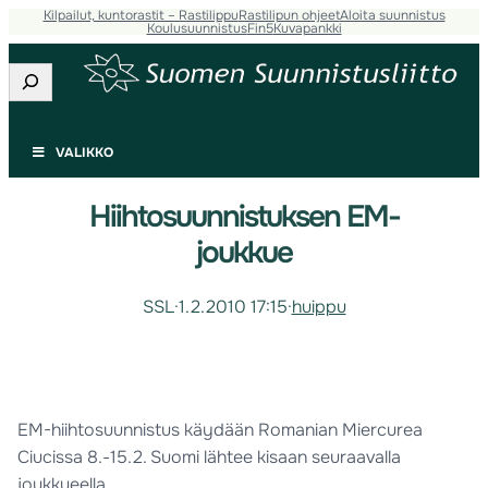
Kilpailut, kuntorastit – Rastilippu
Rastilipun ohjeet
Aloita suunnistus
Koulusuunnistus
Fin5
Kuvapankki
Etsi
VALIKKO
Hiihtosuunnistuksen EM-
joukkue
SSL
·
1.2.2010 17:15
·
huippu
EM-hiihtosuunnistus käydään Romanian Miercurea
Ciucissa 8.-15.2. Suomi lähtee kisaan seuraavalla
joukkueella.