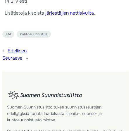
14.2. Viesti
Lisätietoja kisoista
järjestäjien nettisivuilta
.
EM
hiihtosuunnistus
«
Edellinen
Seuraava
»
Suomen Suunnistusliitto tukee suunnistusseurojen
edellytyksiä tarjota laadukasta kilpailu-, nuoriso- ja
kuntosuunnistustoimintaa.