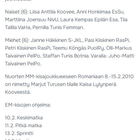
Naiset (6): Liisa Anttila Koovee, Anni Honkimaa EsSu,
Marttiina Joensuu NivU, Laura Kempas Epilän Esa, Tiia
Tallila VaHa, Pernilla Tunis Femman.
Miehet (6): Janne Häkkinen S-JKL, Pasi Kiiskinen RasPi,
Petri Kiiskinen RasPi, Teemu Köngäs PuolRy, Olli-Markus
Taivainen PelPo, Staffan Tunis Botnia. Varalla: Juho-Matti
Taivainen PelPo.
Nuorten MM-kisajoukkueeseen Romaniaan 8.-15.2.2010
on nimetty Marjut Turusen tilalle Kaisa Lylynperä
Kooveestä.
EM-kisojen ohjelma:
10.2. Keskimatka
11.2. Pitkä matka
13.2. Sprintti