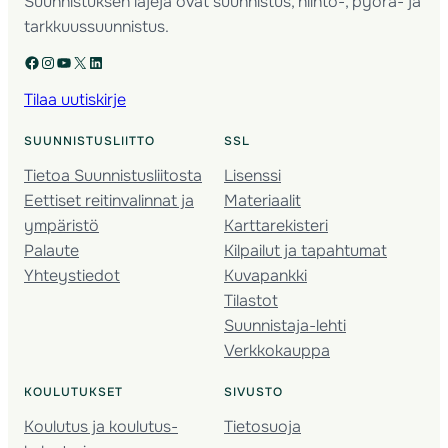
Suunnistuksen lajeja ovat suunnistus, hiihto-, pyörä- ja
tarkkuussuunnistus.
Facebook
Instagram
YouTube
X
LinkedIn
Tilaa uutiskirje
SUUNNISTUSLIITTO
SSL
Tietoa Suunnistusliitosta
Lisenssi
Eettiset reitinvalinnat ja
Materiaalit
ympäristö
Karttarekisteri
Palaute
Kilpailut ja tapahtumat
Yhteystiedot
Kuvapankki
Tilastot
Suunnistaja-lehti
Verkkokauppa
KOULUTUKSET
SIVUSTO
Koulutus ja koulutus­
Tietosuoja