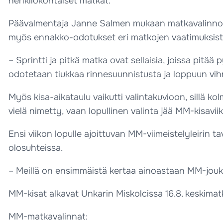
henkilökohtaiset matkat.
Päävalmentaja Janne Salmen mukaan matkavalinnoissa
myös ennakko-odotukset eri matkojen vaatimuksista
– Sprintti ja pitkä matka ovat sellaisia, joissa pitä
odotetaan tiukkaa rinnesuunnistusta ja loppuun vihre
Myös kisa-aikataulu vaikutti valintakuvioon, sillä kol
vielä nimetty, vaan lopullinen valinta jää MM-kisavii
Ensi viikon lopulle ajoittuvan MM-viimeistelyleirin
olosuhteissa.
– Meillä on ensimmäistä kertaa ainoastaan MM-joukku
MM-kisat alkavat Unkarin Miskolcissa 16.8. keskimat
MM-matkavalinnat: