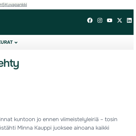
in5
Kuvapankki
EURAT
ehty
innat kuntoon jo ennen viimeistelyleiriä – tosin
östähti Minna Kauppi juoksee ainoana kaikki