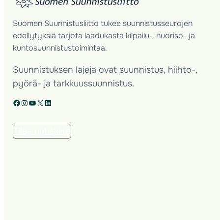
Suomen Suunnistusliitto tukee suunnistusseurojen
edellytyksiä tarjota laadukasta kilpailu-, nuoriso- ja
kuntosuunnistustoimintaa.
Suunnistuksen lajeja ovat suunnistus, hiihto-,
pyörä- ja tarkkuussuunnistus.
Facebook
Instagram
YouTube
X
LinkedIn
Tilaa uutiskirje