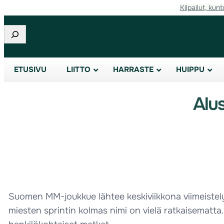
Kilpailut, kunt
Etsi
ETUSIVU
LIITTO
HARRASTE
HUIPPU
Alu
Suomen MM-joukkue lähtee keskiviikkona viimeistelyle
miesten sprintin kolmas nimi on vielä ratkaisematta