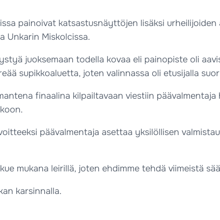
 painoivat katsastusnäyttöjen lisäksi urheilijoiden 
 Unkarin Miskolcissa.
ä pystyä juoksemaan todella kovaa eli painopiste oli aav
ää supikkoaluetta, joten valinnassa oli etusijalla suor
mantena finaalina kilpailtavaan viestiin päävalmentaja ha
kkoon.
 tavoitteeksi päävalmentaja asettaa yksilöllisen valmi
e mukana leirillä, joten ehdimme tehdä viimeistä säät
kan karsinnalla.