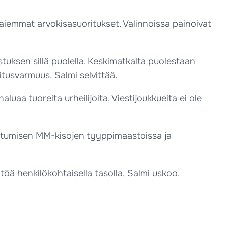
aiemmat arvokisasuoritukset. Valinnoissa painoivat
istuksen sillä puolella. Keskimatkalta puolestaan
itusvarmuus, Salmi selvittää.
luaa tuoreita urheilijoita. Viestijoukkueita ei ole
stautumisen MM-kisojen tyyppimaastoissa ja
öä henkilökohtaisella tasolla, Salmi uskoo.