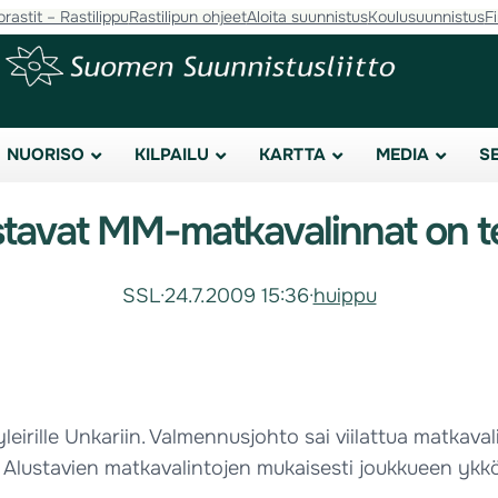
orastit – Rastilippu
Rastilipun ohjeet
Aloita suunnistus
Koulusuunnistus
F
NUORISO
KILPAILU
KARTTA
MEDIA
S
stavat MM-matkavalinnat on t
SSL
·
24.7.2009 15:36
·
huippu
irille Unkariin. Valmennusjohto sai viilattua matkaval
. Alustavien matkavalintojen mukaisesti joukkueen ykk