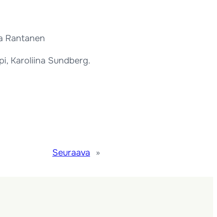
rja Rantanen
i, Karoliina Sundberg.
Seuraava
»