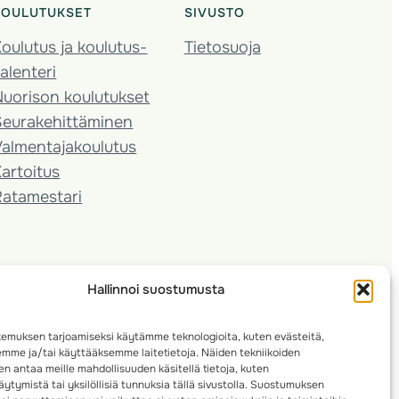
KOULUTUKSET
SIVUSTO
oulutus ja koulutus­
Tietosuoja
alenteri
Nuorison koulutukset
Seura­kehittäminen
almentaja­koulutus
artoitus
Ratamestari
Hallinnoi suostumusta
emuksen tarjoamiseksi käytämme teknologioita, kuten evästeitä,
emme ja/tai käyttääksemme laitetietoja. Näiden tekniikoiden
n antaa meille mahdollisuuden käsitellä tietoja, kuten
ytymistä tai yksilöllisiä tunnuksia tällä sivustolla. Suostumuksen