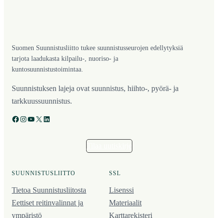
Suomen Suunnistusliitto tukee suunnistusseurojen edellytyksiä
tarjota laadukasta kilpailu-, nuoriso- ja
kuntosuunnistustoimintaa.
Suunnistuksen lajeja ovat suunnistus, hiihto-, pyörä- ja
tarkkuussuunnistus.
Facebook
Instagram
YouTube
X
LinkedIn
Tilaa uutiskirje
SUUNNISTUSLIITTO
SSL
Tietoa Suunnistusliitosta
Lisenssi
Eettiset reitinvalinnat ja
Materiaalit
ympäristö
Karttarekisteri