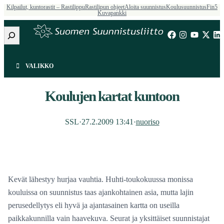
Kilpailut, kuntorastit – Rastilippu
Rastilipun ohjeet
Aloita suunnistus
Koulusuunnistus
Fin5
Kuvapankki
Etsi
VALIKKO
Koulujen kartat kuntoon
SSL
·
27.2.2009 13:41
·
nuoriso
Kevät lähestyy hurjaa vauhtia. Huhti-toukokuussa monissa
kouluissa on suunnistus taas ajankohtainen asia, mutta lajin
perusedellytys eli hyvä ja ajantasainen kartta on useilla
paikkakunnilla vain haavekuva. Seurat ja yksittäiset suunnistajat