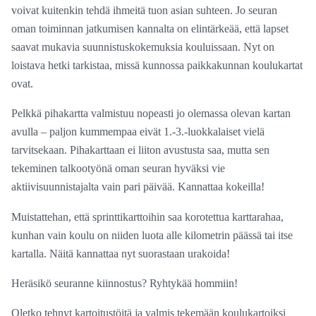
voivat kuitenkin tehdä ihmeitä tuon asian suhteen. Jo seuran
oman toiminnan jatkumisen kannalta on elintärkeää, että lapset
saavat mukavia suunnistuskokemuksia kouluissaan. Nyt on
loistava hetki tarkistaa, missä kunnossa paikkakunnan koulukartat
ovat.
Pelkkä pihakartta valmistuu nopeasti jo olemassa olevan kartan
avulla – paljon kummempaa eivät 1.-3.-luokkalaiset vielä
tarvitsekaan. Pihakarttaan ei liiton avustusta saa, mutta sen
tekeminen talkootyönä oman seuran hyväksi vie
aktiivisuunnistajalta vain pari päivää. Kannattaa kokeilla!
Muistattehan, että sprinttikarttoihin saa korotettua karttarahaa,
kunhan vain koulu on niiden luota alle kilometrin päässä tai itse
kartalla. Näitä kannattaa nyt suorastaan urakoida!
Heräsikö seuranne kiinnostus? Ryhtykää hommiin!
Oletko tehnyt kartoitustöitä ja valmis tekemään koulukartoiksi