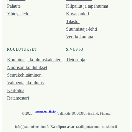
Palaute
Kilpailut ja tapahtumat
Yhteystiedot
Kuvapankki
Tilastot
Suunnistaja-lehti
Verkkokauppa
KOULUTUKSET
SIVUSTO
Koulutus ja koulutus­kalenteri
Tietosuoja
Nuorison koulutukset
Seura­kehittäminen
Valmentaja­koulutus
Kartoitus
Ratamestari
Suomen Suunnistusliitto
© 2025 ·
· Valimotie 10, 00380 Helsinki, Finland
info(a)suunnistusliitto.fi,
Rastilipun asiat
: rastilippu(a)suunnistusliitto.fi