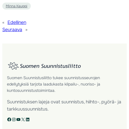
Minna Kauppi
«
Edellinen
Seuraava
»
Suomen Suunnistusliitto tukee suunnistusseurojen
edellytyksiä tarjota laadukasta kilpailu-, nuoriso- ja
kuntosuunnistustoimintaa.
Suunnistuksen lajeja ovat suunnistus, hiihto-, pyörä- ja
tarkkuussuunnistus.
Facebook
Instagram
YouTube
X
LinkedIn