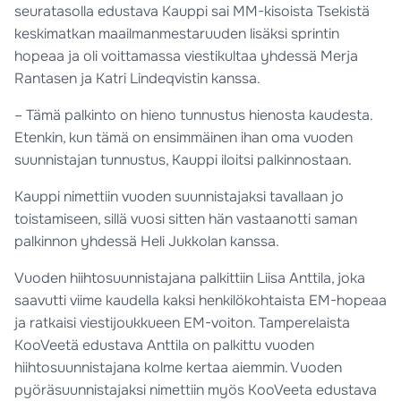
seuratasolla edustava Kauppi sai MM-kisoista Tsekistä
keskimatkan maailmanmestaruuden lisäksi sprintin
hopeaa ja oli voittamassa viestikultaa yhdessä Merja
Rantasen ja Katri Lindeqvistin kanssa.
– Tämä palkinto on hieno tunnustus hienosta kaudesta.
Etenkin, kun tämä on ensimmäinen ihan oma vuoden
suunnistajan tunnustus, Kauppi iloitsi palkinnostaan.
Kauppi nimettiin vuoden suunnistajaksi tavallaan jo
toistamiseen, sillä vuosi sitten hän vastaanotti saman
palkinnon yhdessä Heli Jukkolan kanssa.
Vuoden hiihtosuunnistajana palkittiin Liisa Anttila, joka
saavutti viime kaudella kaksi henkilökohtaista EM-hopeaa
ja ratkaisi viestijoukkueen EM-voiton. Tamperelaista
KooVeetä edustava Anttila on palkittu vuoden
hiihtosuunnistajana kolme kertaa aiemmin. Vuoden
pyöräsuunnistajaksi nimettiin myös KooVeeta edustava