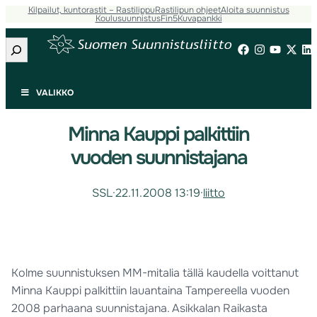
Kilpailut, kuntorastit – Rastilippu
Rastilipun ohjeet
Aloita suunnistus
Koulusuunnistus
Fin5
Kuvapankki
Etsi
VALIKKO
Minna Kauppi palkittiin
vuoden suunnistajana
SSL
·
22.11.2008 13:19
·
liitto
Kolme suunnistuksen MM-mitalia tällä kaudella voittanut
Minna Kauppi palkittiin lauantaina Tampereella vuoden
2008 parhaana suunnistajana. Asikkalan Raikasta