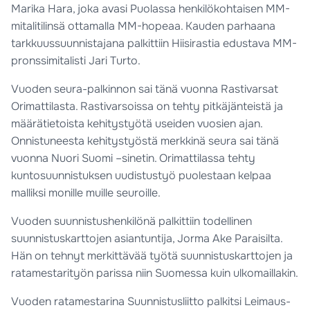
Marika Hara, joka avasi Puolassa henkilökohtaisen MM-
mitalitilinsä ottamalla MM-hopeaa. Kauden parhaana
tarkkuussuunnistajana palkittiin Hiisirastia edustava MM-
pronssimitalisti Jari Turto.
Vuoden seura-palkinnon sai tänä vuonna Rastivarsat
Orimattilasta. Rastivarsoissa on tehty pitkäjänteistä ja
määrätietoista kehitystyötä useiden vuosien ajan.
Onnistuneesta kehitystyöstä merkkinä seura sai tänä
vuonna Nuori Suomi –sinetin. Orimattilassa tehty
kuntosuunnistuksen uudistustyö puolestaan kelpaa
malliksi monille muille seuroille.
Vuoden suunnistushenkilönä palkittiin todellinen
suunnistuskarttojen asiantuntija, Jorma Ake Paraisilta.
Hän on tehnyt merkittävää työtä suunnistuskarttojen ja
ratamestarityön parissa niin Suomessa kuin ulkomaillakin.
Vuoden ratamestarina Suunnistusliitto palkitsi Leimaus-