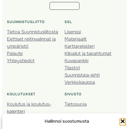
Tilaa uutiskirje
SUUNNISTUSLIITTO
SSL
Tietoa Suunnistusliitosta
Lisenssi
Eettiset reitinvalinnat ja
Materiaalit
ympäristö
Karttarekisteri
Palaute
Kilpailut ja tapahtumat
Yhteystiedot
Kuvapankki
Tilastot
Suunnistaja-lehti
Verkkokauppa
KOULUTUKSET
SIVUSTO
Koulutus ja koulutus­
Tietosuoja
kalenteri
Nuorison koulutukset
Hallinnoi suostumusta
Seura­kehittäminen