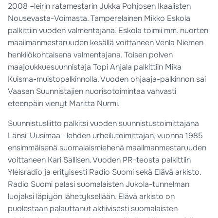
2008 –leirin ratamestarin Jukka Pohjosen Ikaalisten
Nousevasta-Voimasta. Tamperelainen Mikko Eskola
palkittiin vuoden valmentajana. Eskola toimii mm. nuorten
maailmanmestaruuden kesällä voittaneen Venla Niemen
henkilökohtaisena valmentajana. Toisen polven
maajoukkuesuunnistaja Topi Anjala palkittiin Mika
Kuisma-muistopalkinnolla. Vuoden ohjaaja-palkinnon sai
Vaasan Suunnistajien nuorisotoimintaa vahvasti
eteenpäin vienyt Maritta Nurmi.
Suunnistusliitto palkitsi vuoden suunnistustoimittajana
Länsi-Uusimaa –lehden urheilutoimittajan, vuonna 1985
ensimmäisenä suomalaismiehenä maailmanmestaruuden
voittaneen Kari Sallisen. Vuoden PR-teosta palkittiin
Yleisradio ja erityisesti Radio Suomi sekä Elävä arkisto.
Radio Suomi palasi suomalaisten Jukola-tunnelman
luojaksi läpiyön lähetyksellään. Elävä arkisto on
puolestaan palauttanut aktiivisesti suomalaisten