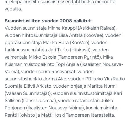
mieliinpainuneita suunnistuksen tähtihetkiä menneiltä
vuosilta.
Suunnistusliiton vuoden 2008 palkitut:
Vuoden suunnistaja Minna Kauppi (Asikkalan Raikas),
vuoden hiihtosuunnistaja Liisa Anttila (KooVee), vuoden
pyöräsuunnistaja Marika Hara (KooVee), vuoden
tarkkuussuunnistaja Jari Turto (Hiisirasti), vuoden
valmentaja Mikko Eskola (Tampereen Pyrintö), Mika
Kuisman muistopalkinto Topi Anjala (Ikaalisten Nouseva-
Voima), vuoden seura Rastivarsat, vuoden
suunnistushenkilö Jorma Ake, vuoden PR-teko Yle/Radio
Suomi ja Elävä Arkisto, vuoden ohjaaja Maritta Nurmi
(Vaasan Suunnistajat), vuoden suunnistustoimittaja Kari
Sallinen (Länsi-Uusimaa), vuoden ratamestari Jukka
Pohjonen (Ikaalisten Nouseva-Voima), kunniamaininta
Pentti Koivisto ja Matti Koski Tampereen iltarasteilta.