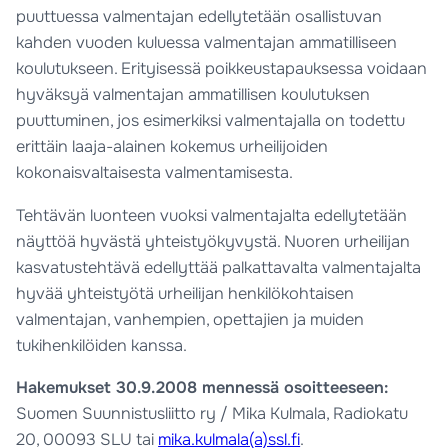
puuttuessa valmentajan edellytetään osallistuvan
kahden vuoden kuluessa valmentajan ammatilliseen
koulutukseen. Erityisessä poikkeustapauksessa voidaan
hyväksyä valmentajan ammatillisen koulutuksen
puuttuminen, jos esimerkiksi valmentajalla on todettu
erittäin laaja-alainen kokemus urheilijoiden
kokonaisvaltaisesta valmentamisesta.
Tehtävän luonteen vuoksi valmentajalta edellytetään
näyttöä hyvästä yhteistyökyvystä. Nuoren urheilijan
kasvatustehtävä edellyttää palkattavalta valmentajalta
hyvää yhteistyötä urheilijan henkilökohtaisen
valmentajan, vanhempien, opettajien ja muiden
tukihenkilöiden kanssa.
Hakemukset 30.9.2008 mennessä osoitteeseen:
Suomen Suunnistusliitto ry / Mika Kulmala, Radiokatu
20, 00093 SLU tai
mika.kulmala(a)ssl.fi
.