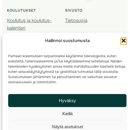
KOULUTUKSET
SIVUSTO
Koulutus ja koulutus­
Tietosuoja
kalenteri
Nuorison koulutukset
Hallinnoi suostumusta
Seura­kehittäminen
Valmentaja­koulutus
Parhaan kokemuksen tarjoamiseksi käytämme teknologioita, kuten
Kartoitus
evästeitä, tallentaaksemme ja/tai käyttääksemme laitetietoja. Näiden
Ratamestari
tekniikoiden hyväksyminen antaa meille mahdollisuuden käsitellä tietoja,
kuten selauskäyttäytymistä tai yksilöllisiä tunnuksia tällä sivustolla.
Suostumuksen jättäminen tai peruuttaminen voi vaikuttaa sivuston
Suomen Suunnistusliitto
© 2025 ·
· Valimotie 10, 00380 Helsinki, Finland
ominaisuuksiin ja toimintoihin.
info(a)suunnistusliitto.fi,
Rastilipun asiat
: rastilippu(a)suunnistusliitto.fi
Hyväksy
Kilpailut ja kuntorastit – Rastilippu
:::
Rastilipun ohjeet
Kiellä
RSS
Näytä asetukset