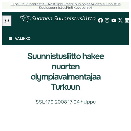
Kilpailut, kuntorastit – Rastilippu
Rastilipun ohjeet
Aloita suunnistus
Koulusuunnistus
Fin5
Kuvapankki
Etsi
VALIKKO
Suunnistusliitto hakee
nuorten
olympiavalmentajaa
Turkuun
SSL
·
17.9.2008 17:04
·
huippu