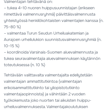
Valmentajan tehtävänä on:
– tukea 4–10 nuoren huippusuunnistajan (erikseen
nimettävä valmennusryhmä) päivittäisvalmennusta
yhteistyössä henkilökohtaisten valmentajien kanssa (n.
75–80 %)
– valmentaa Turun Seudun Urheiluakatemian ja
Aurajoen urheilulukion suunnistusvalmennusryhmiä (n.
10–15 %)
– koordinoida Varsinais-Suomen aluevalmennusta ja
tukea seuravalmentajia aluevalmennuksen käytännön
toteutuksessa (n. 10 %)
Tehtävään valittavalta valmentajalta edellytetään
valmentajan ammattitutkintoa (valmentajan
erikoisammattitutkinto tai yliopistotutkinto
valmentajaopinnoista) ja vähintään 2 vuoden
työkokemusta joko nuorten tai aikuisten huippu-
urheiluvalmennuksesta. Valmentajakoulutuksen