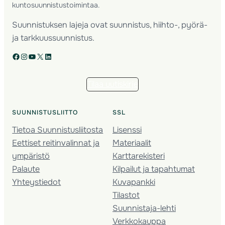
kuntosuunnistustoimintaa.
Suunnistuksen lajeja ovat suunnistus, hiihto-, pyörä-
ja tarkkuussuunnistus.
Facebook
Instagram
YouTube
X
LinkedIn
Tilaa uutiskirje
SUUNNISTUSLIITTO
SSL
Tietoa Suunnistusliitosta
Lisenssi
Eettiset reitinvalinnat ja
Materiaalit
ympäristö
Karttarekisteri
Palaute
Kilpailut ja tapahtumat
Yhteystiedot
Kuvapankki
Tilastot
Suunnistaja-lehti
Verkkokauppa