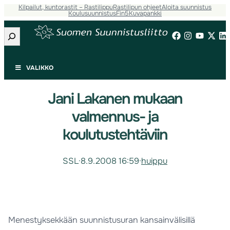
Kilpailut, kuntorastit – Rastilippu
Rastilipun ohjeet
Aloita suunnistus
Koulusuunnistus
Fin5
Kuvapankki
Etsi
VALIKKO
Jani Lakanen mukaan
valmennus- ja
koulutustehtäviin
SSL
·
8.9.2008 16:59
·
huippu
Menestyksekkään suunnistusuran kansainvälisillä