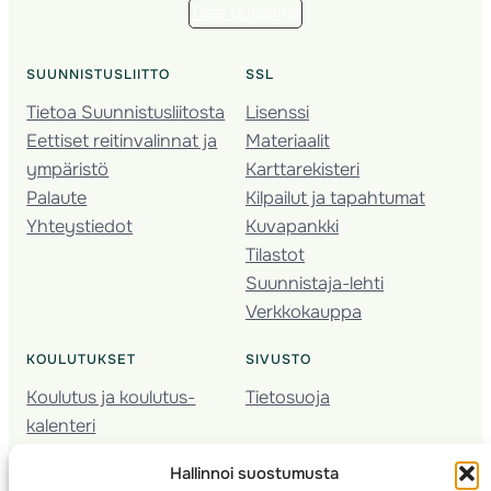
Tilaa uutiskirje
SUUNNISTUSLIITTO
SSL
Tietoa Suunnistusliitosta
Lisenssi
Eettiset reitinvalinnat ja
Materiaalit
ympäristö
Karttarekisteri
Palaute
Kilpailut ja tapahtumat
Yhteystiedot
Kuvapankki
Tilastot
Suunnistaja-lehti
Verkkokauppa
KOULUTUKSET
SIVUSTO
Koulutus ja koulutus­
Tietosuoja
kalenteri
Nuorison koulutukset
Hallinnoi suostumusta
Seura­kehittäminen