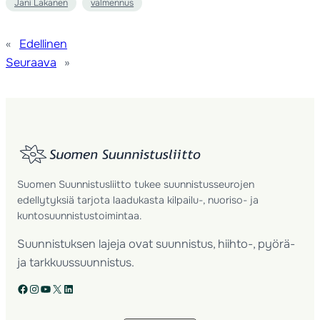
Jani Lakanen
valmennus
«
Edellinen
Seuraava
»
Suomen Suunnistusliitto tukee suunnistusseurojen
edellytyksiä tarjota laadukasta kilpailu-, nuoriso- ja
kuntosuunnistustoimintaa.
Suunnistuksen lajeja ovat suunnistus, hiihto-, pyörä-
ja tarkkuussuunnistus.
Facebook
Instagram
YouTube
X
LinkedIn