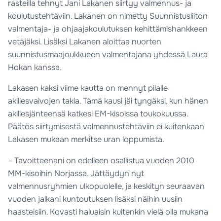
rasteilla tehnyt Jani Lakanen siirtyy valmennus- ja
koulutustehtäviin. Lakanen on nimetty Suunnistusliiton
valmentaja- ja ohjaajakoulutuksen kehittämishankkeen
vetäjäksi. Lisäksi Lakanen aloittaa nuorten
suunnistusmaajoukkueen valmentajana yhdessä Laura
Hokan kanssa.
Lakasen kaksi viime kautta on mennyt pilalle
akillesvaivojen takia. Tämä kausi jäi tyngäksi, kun hänen
akillesjänteensä katkesi EM-kisoissa toukokuussa.
Päätös siirtymisestä valmennustehtäviin ei kuitenkaan
Lakasen mukaan merkitse uran loppumista.
– Tavoitteenani on edelleen osallistua vuoden 2010
MM-kisoihin Norjassa. Jättäydyn nyt
valmennusryhmien ulkopuolelle, ja keskityn seuraavan
vuoden jalkani kuntoutuksen lisäksi näihin uusiin
haasteisiin. Kovasti haluaisin kuitenkin vielä olla mukana