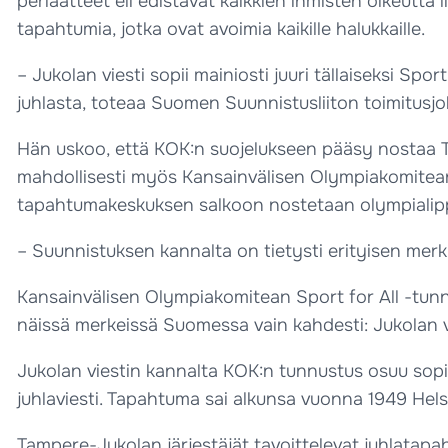
periaatteet eli edistävät kaikkien ihmisten oikeutta 
tapahtumia, jotka ovat avoimia kaikille halukkaille.
– Jukolan viesti sopii mainiosti juuri tällaiseksi Spo
juhlasta, toteaa Suomen Suunnistusliiton toimitusj
Hän uskoo, että KOK:n suojelukseen pääsy nostaa T
mahdollisesti myös Kansainvälisen Olympiakomitea
tapahtumakeskuksen salkoon nostetaan olympialip
– Suunnistuksen kannalta on tietysti erityisen mer
Kansainvälisen Olympiakomitean Sport for All -tunnu
näissä merkeissä Suomessa vain kahdesti: Jukolan vi
Jukolan viestin kannalta KOK:n tunnustus osuu sopi
juhlaviesti. Tapahtuma sai alkunsa vuonna 1949 Hels
Tampere-Jukolan järjestäjät tavoittelevat juhlatap