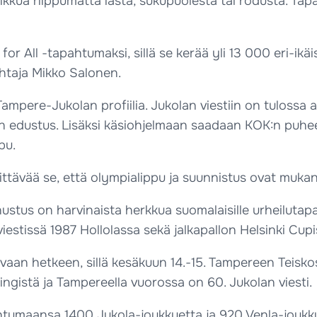
liikkua riippumatta iästä, sukupuolesta tai rodusta. Tap
rt for All -tapahtumaksi, sillä se kerää yli 13 000 eri-ik
ohtaja Mikko Salonen.
ampere-Jukolan profiilia. Jukolan viestiin on tuloss
n edustus. Lisäksi käsiohjelmaan saadaan KOK:n puh
pu.
kittävää se, että olympialippu ja suunnistus ovat mu
stus on harvinaista herkkua suomalaisille urheilutapa
estissä 1987 Hollolassa sekä jalkapallon Helsinki Cupi
vaan hetkeen, sillä kesäkuun 14.-15. Tampereen Teisko
ingistä ja Tampereella vuorossa on 60. Jukolan viesti.
ahtumaansa 1400 Jukola-joukkuetta ja 920 Venla-joukku