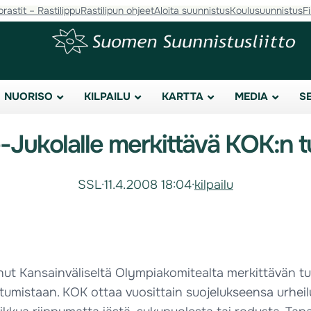
orastit – Rastilippu
Rastilipun ohjeet
Aloita suunnistus
Koulusuunnistus
F
NUORISO
KILPAILU
KARTTA
MEDIA
S
Jukolalle merkittävä KOK:n 
SSL
·
11.4.2008 18:04
·
kilpailu
ut Kansainväliseltä Olympiakomitealta merkittävän t
umistaan. KOK ottaa vuosittain suojelukseensa urheilu