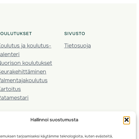
KOULUTUKSET
SIVUSTO
oulutus ja koulutus­
Tietosuoja
alenteri
Nuorison koulutukset
Seura­kehittäminen
almentaja­koulutus
artoitus
Ratamestari
Hallinnoi suostumusta
emuksen tarjoamiseksi käytämme teknologioita, kuten evästeitä,