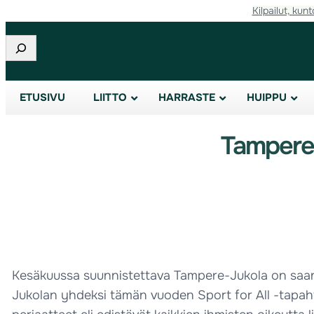
Kilpailut, kunt
Etsi
ETUSIVU
LIITTO
HARRASTE
HUIPPU
Tampere-
Kesäkuussa suunnistettava Tampere-Jukola on saan
Jukolan yhdeksi tämän vuoden Sport for All -tapaht