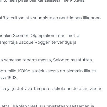
ahtumien pitää olla kansallisesti merkittäviä
äistä ja eritasoista suunnistajaa nauttimaan liikunnan
a ainakin Suomen Olympiakomitean, mutta
eenjohtaja Jacque Roggen tervehdys ja
kana samassa tapahtumassa, Salonen muistuttaa.
htumille. KOK:n suojeluksessa on aiemmin liikuttu
ssa 1993.
ssa järjestettävä Tampere-Jukola on Jukolan viestin
etta. Jukolan viesti suunnistetaan seitsemän ja