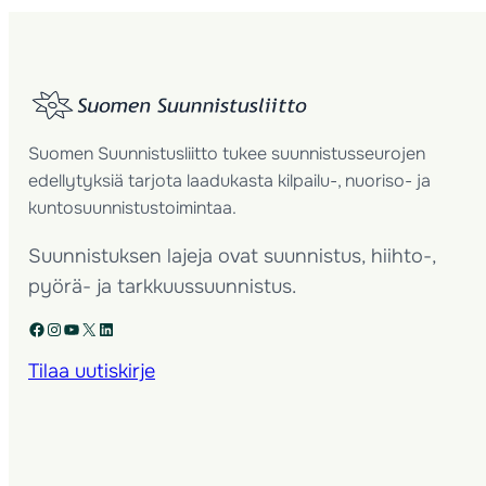
Suomen Suunnistusliitto tukee suunnistusseurojen
edellytyksiä tarjota laadukasta kilpailu-, nuoriso- ja
kuntosuunnistustoimintaa.
Suunnistuksen lajeja ovat suunnistus, hiihto-,
pyörä- ja tarkkuussuunnistus.
Facebook
Instagram
YouTube
X
LinkedIn
Tilaa uutiskirje