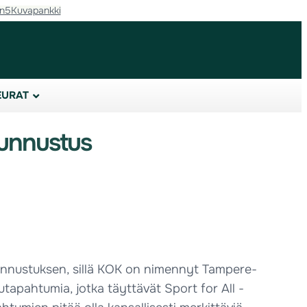
in5
Kuvapankki
EURAT
tunnustus
unnustuksen, sillä KOK on nimennyt Tampere-
tapahtumia, jotka täyttävät Sport for All -