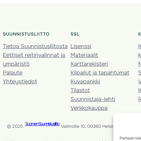
SUUNNISTUSLIITTO
SSL
Tietoa Suunnistusliitosta
Lisenssi
K
Eettiset reitinvalinnat ja
Materiaalit
k
ympäristö
Karttarekisteri
Palaute
Kilpailut ja tapahtumat
Yhteystiedot
Kuvapankki
V
Tilastot
K
Suunnistaja-lehti
Verkkokauppa
Suomen Suunnistusliitto
© 2025 ·
· Valimotie 10, 00380 Helsinki, Finland
Parhaan kok