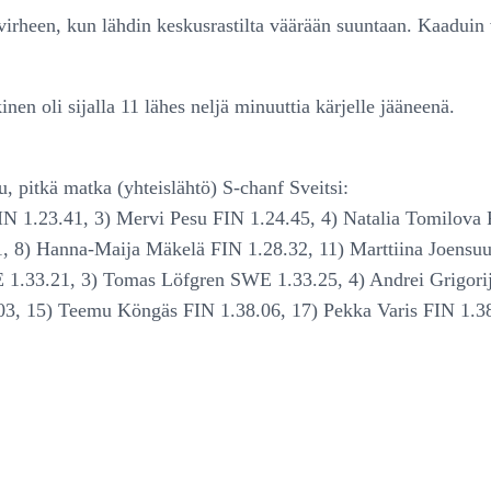
 virheen, kun lähdin keskusrastilta väärään suuntaan. Kaaduin
nen oli sijalla 11 lähes neljä minuuttia kärjelle jääneenä.
 pitkä matka (yhteislähtö) S-chanf Sveitsi:
 FIN 1.23.41, 3) Mervi Pesu FIN 1.24.45, 4) Natalia Tomilo
 8) Hanna-Maija Mäkelä FIN 1.28.32, 11) Marttiina Joensuu
 1.33.21, 3) Tomas Löfgren SWE 1.33.25, 4) Andrei Grigorij
03, 15) Teemu Köngäs FIN 1.38.06, 17) Pekka Varis FIN 1.38