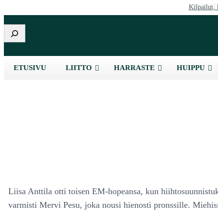
Kilpailut, 
Etsi
ETUSIVU
LIITTO
HARRASTE
HUIPPU
Liisa Anttila otti toisen EM-hopeansa, kun hiihtosuunnistu
varmisti Mervi Pesu, joka nousi hienosti pronssille. Miehis