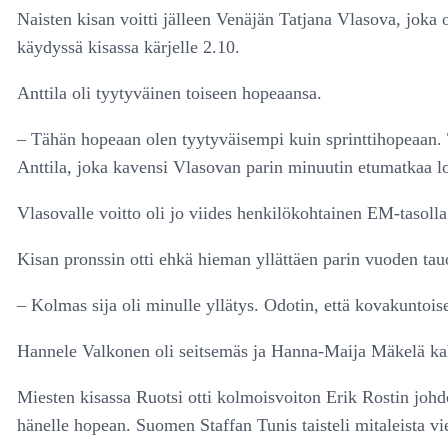
Naisten kisan voitti jälleen Venäjän Tatjana Vlasova, joka o
käydyssä kisassa kärjelle 2.10.
Anttila oli tyytyväinen toiseen hopeaansa.
– Tähän hopeaan olen tyytyväisempi kuin sprinttihopeaan. Tä
Anttila, joka kavensi Vlasovan parin minuutin etumatkaa l
Vlasovalle voitto oli jo viides henkilökohtainen EM-tasolla
Kisan pronssin otti ehkä hieman yllättäen parin vuoden ta
– Kolmas sija oli minulle yllätys. Odotin, että kovakuntois
Hannele Valkonen oli seitsemäs ja Hanna-Maija Mäkelä ka
Miesten kisassa Ruotsi otti kolmoisvoiton Erik Rostin johdo
hänelle hopean. Suomen Staffan Tunis taisteli mitaleista vi