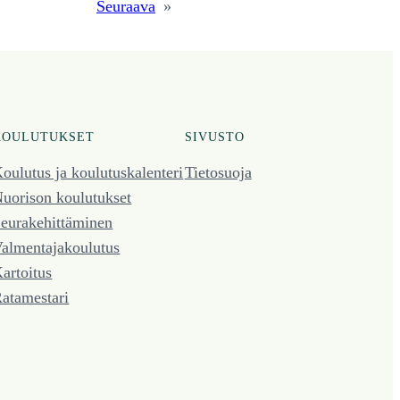
Seuraava
»
KOULUTUKSET
SIVUSTO
oulutus ja koulutus­kalenteri
Tietosuoja
uorison koulutukset
eura­kehittäminen
almentaja­koulutus
artoitus
atamestari