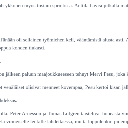
li ykkönen myös tiistain sprintissä. Anttila hävisi pitkällä ma
nään oli sellainen työmiehen keli, vääntämistä alusta asti. Aj
oppua kohden tiukasti.
.
uon jälkeen paluun maajoukkueeseen tehnyt Mervi Pesu, joka ko
et venäläiset olisivat menneet kovempaa, Pesu kertoi kisan jäl
hdeksas.
lla. Peter Arnesson ja Tomas Löfgren taistelivat hopeasta vii
elä viimeiselle lenkille lähdettäessä, mutta loppulenkin pidem