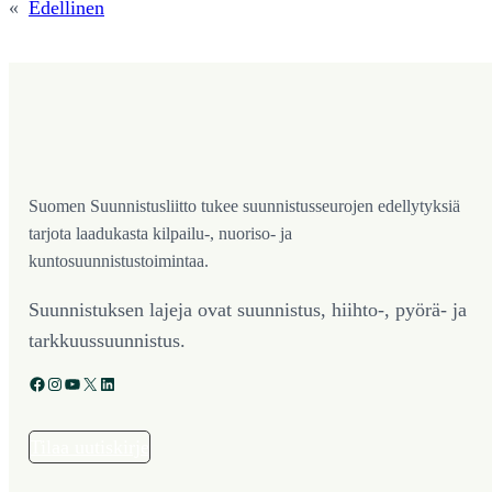
«
Edellinen
Suomen Suunnistusliitto tukee suunnistusseurojen edellytyksiä
tarjota laadukasta kilpailu-, nuoriso- ja
kuntosuunnistustoimintaa.
Suunnistuksen lajeja ovat suunnistus, hiihto-, pyörä- ja
tarkkuussuunnistus.
Facebook
Instagram
YouTube
X
LinkedIn
Tilaa uutiskirje