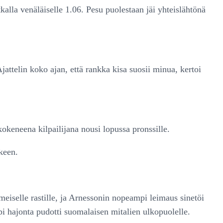
tkalla venäläiselle 1.06. Pesu puolestaan jäi yhteislähtönä
attelin koko ajan, että rankka kisa suosii minua, kertoi
keneena kilpailijana nousi lopussa pronssille.
keen.
meiselle rastille, ja Arnessonin nopeampi leimaus sinetöi
pi hajonta pudotti suomalaisen mitalien ulkopuolelle.