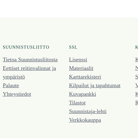
SUUNNISTUSLIITTO
SSL
Tietoa Suunnistusliitosta
Lisenssi
K
Eettiset reitinvalinnat ja
Materiaalit
N
ympäristö
Karttarekisteri
S
Palaute
Kilpailut ja tapahtumat
V
Yhteystiedot
Kuvapankki
K
Tilastot
R
Suunnistaja-lehti
Verkkokauppa