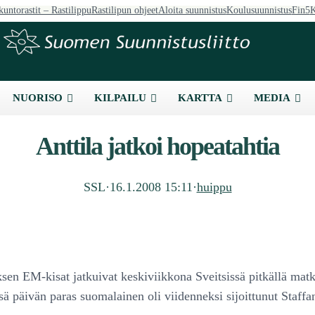
kuntorastit – Rastilippu
Rastilipun ohjeet
Aloita suunnistus
Koulusuunnistus
Fin5
K
NUORISO
KILPAILU
KARTTA
MEDIA
Anttila jatkoi hopeatahtia
SSL
·
16.1.2008 15:11
·
huippu
ksen EM-kisat jatkuivat keskiviikkona Sveitsissä pitkällä mat
sä päivän paras suomalainen oli viidenneksi sijoittunut Staffa