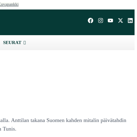
uvapankki
SEURAT
kalla. Anttilan takana Suomen kahden mitalin päivätahdin
n Tunis.