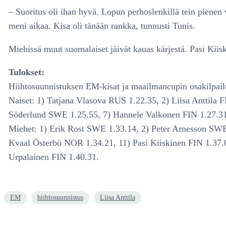
– Suoritus oli ihan hyvä. Lopun perhoslenkillä tein pienen
meni aikaa. Kisa oli tänään rankka, tunnusti Tunis.
Miehissä muut suomalaiset jäivät kauas kärjestä. Pasi Kiiski
Tulokset:
Hiihtosuunnistuksen EM-kisat ja maailmancupin osakilpailu,
Naiset: 1) Tatjana Vlasova RUS 1.22.35, 2) Liisa Anttila
Söderlund SWE 1.25.55, 7) Hannele Valkonen FIN 1.27.31,
Miehet: 1) Erik Rost SWE 1.33.14, 2) Peter Arnesson SWE
Kvaal Österbö NOR 1.34.21, 11) Pasi Kiiskinen FIN 1.37.
Urpalainen FIN 1.40.31.
EM
hiihtosuunnistus
Liisa Anttila