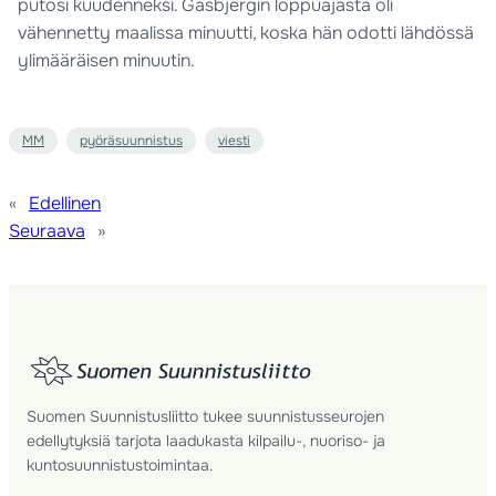
putosi kuudenneksi. Gasbjergin loppuajasta oli
vähennetty maalissa minuutti, koska hän odotti lähdössä
ylimääräisen minuutin.
MM
pyöräsuunnistus
viesti
«
Edellinen
Seuraava
»
Suomen Suunnistusliitto tukee suunnistusseurojen
edellytyksiä tarjota laadukasta kilpailu-, nuoriso- ja
kuntosuunnistustoimintaa.