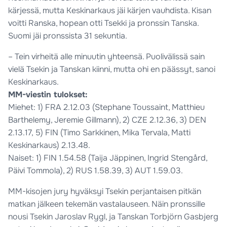
kärjessä, mutta Keskinarkaus jäi kärjen vauhdista. Kisan
voitti Ranska, hopean otti Tsekki ja pronssin Tanska.
Suomi jäi pronssista 31 sekuntia.
– Tein virheitä alle minuutin yhteensä. Puolivälissä sain
vielä Tsekin ja Tanskan kiinni, mutta ohi en päässyt, sanoi
Keskinarkaus.
MM-viestin tulokset:
Miehet: 1) FRA 2.12.03 (Stephane Toussaint, Matthieu
Barthelemy, Jeremie Gillmann), 2) CZE 2.12.36, 3) DEN
2.13.17, 5) FIN (Timo Sarkkinen, Mika Tervala, Matti
Keskinarkaus) 2.13.48.
Naiset: 1) FIN 1.54.58 (Taija Jäppinen, Ingrid Stengård,
Päivi Tommola), 2) RUS 1.58.39, 3) AUT 1.59.03.
MM-kisojen jury hyväksyi Tsekin perjantaisen pitkän
matkan jälkeen tekemän vastalauseen. Näin pronssille
nousi Tsekin Jaroslav Rygl, ja Tanskan Torbjörn Gasbjerg