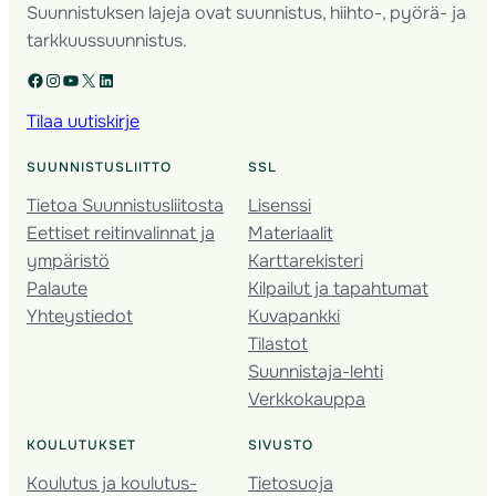
Suunnistuksen lajeja ovat suunnistus, hiihto-, pyörä- ja
tarkkuussuunnistus.
Facebook
Instagram
YouTube
X
LinkedIn
Tilaa uutiskirje
SUUNNISTUSLIITTO
SSL
Tietoa Suunnistusliitosta
Lisenssi
Eettiset reitinvalinnat ja
Materiaalit
ympäristö
Karttarekisteri
Palaute
Kilpailut ja tapahtumat
Yhteystiedot
Kuvapankki
Tilastot
Suunnistaja-lehti
Verkkokauppa
KOULUTUKSET
SIVUSTO
Koulutus ja koulutus­
Tietosuoja