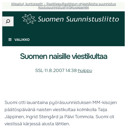
Kilpailut, kuntorastit – Rastilippu
Rastilipun ohjeet
Aloita suunnistus
Koulusuunnistus
Fin5
Kuvapankki
Etsi
VALIKKO
Suomen naisille viestikultaa
SSL
·
11.8.2007 14:38
·
huippu
Suomi otti lauantaina pyöräsuunnistuksen MM-kisojen
päätöspäivänä naisten viestikultaa kolmikolla Taija
Jäppinen, Ingrid Stengård ja Päivi Tommola. Suomi oli
viestissä kärjessä alusta lähtien.