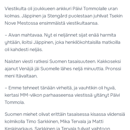
Viestikulta oli joukkueen ankkuri Päivi Tommolalle uran
kolmas. Jäppinen ja Stengård puolestaan juhlivat Tsekin
Nove Mestossa ensimmäistä viestikultaansa.
– Aivan mahtavaa. Nyt ei neljännet sijat enää harmita
yhtään, iloitsi Jäppinen, joka henkilökohtaisilla matkoilla
oli kahdesti neljäs.
Naisten viesti ratkesi Suomen tasaisuuteen. Kakkoseksi
ajanut Venäjä jäi Suomelle lähes neljä minuuttia. Pronssi
meni Itävaltaan.
– Emme tehneet tänään virheitä, ja vauhtikin oli hyvä,
kertasi MM-viikon parhaaseensa viestissä yltänyt Päivi
Tommola.
Suomen miehet olivat erittäin tasaisessa kisassa viidensiä
kolmikolla Timo Sarkkinen, Mika Tervala ja Matti
Keskinarkaus. Sarkkinen ja Tervala tulivat vaihtoon