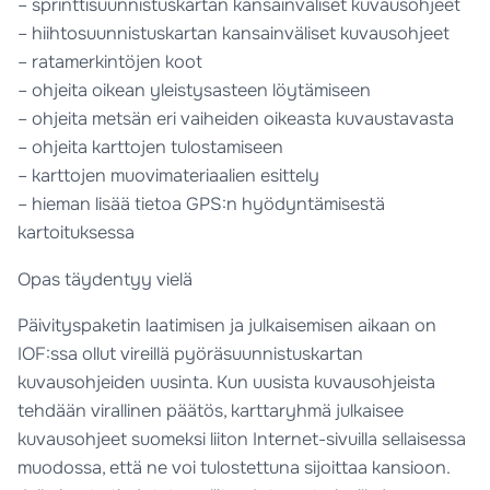
– sprinttisuunnistuskartan kansainväliset kuvausohjeet
– hiihtosuunnistuskartan kansainväliset kuvausohjeet
– ratamerkintöjen koot
– ohjeita oikean yleistysasteen löytämiseen
– ohjeita metsän eri vaiheiden oikeasta kuvaustavasta
– ohjeita karttojen tulostamiseen
– karttojen muovimateriaalien esittely
– hieman lisää tietoa GPS:n hyödyntämisestä
kartoituksessa
Opas täydentyy vielä
Päivityspaketin laatimisen ja julkaisemisen aikaan on
IOF:ssa ollut vireillä pyöräsuunnistuskartan
kuvausohjeiden uusinta. Kun uusista kuvausohjeista
tehdään virallinen päätös, karttaryhmä julkaisee
kuvausohjeet suomeksi liiton Internet-sivuilla sellaisessa
muodossa, että ne voi tulostettuna sijoittaa kansioon.