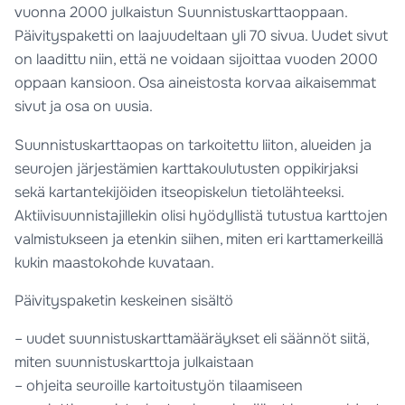
vuonna 2000 julkaistun Suunnistuskarttaoppaan.
Päivityspaketti on laajuudeltaan yli 70 sivua. Uudet sivut
on laadittu niin, että ne voidaan sijoittaa vuoden 2000
oppaan kansioon. Osa aineistosta korvaa aikaisemmat
sivut ja osa on uusia.
Suunnistuskarttaopas on tarkoitettu liiton, alueiden ja
seurojen järjestämien karttakoulutusten oppikirjaksi
sekä kartantekijöiden itseopiskelun tietolähteeksi.
Aktiivisuunnistajillekin olisi hyödyllistä tutustua karttojen
valmistukseen ja etenkin siihen, miten eri karttamerkeillä
kukin maastokohde kuvataan.
Päivityspaketin keskeinen sisältö
– uudet suunnistuskarttamääräykset eli säännöt siitä,
miten suunnistuskarttoja julkaistaan
– ohjeita seuroille kartoitustyön tilaamiseen