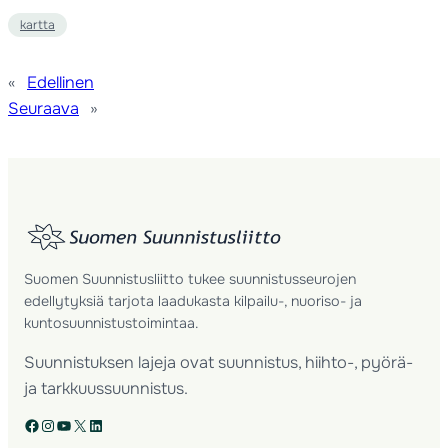
kartta
«
Edellinen
Seuraava
»
Suomen Suunnistusliitto tukee suunnistusseurojen
edellytyksiä tarjota laadukasta kilpailu-, nuoriso- ja
kuntosuunnistustoimintaa.
Suunnistuksen lajeja ovat suunnistus, hiihto-, pyörä-
ja tarkkuussuunnistus.
Facebook
Instagram
YouTube
X
LinkedIn