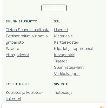
Tilaa uutiskirje
SUUNNISTUSLIITTO
SSL
Tietoa Suunnistusliitosta
Lisenssi
Eettiset reitinvalinnat ja
Materiaalit
ympäristö
Karttarekisteri
Palaute
Kilpailut ja tapahtumat
Yhteystiedot
Kuvapankki
Tilastot
Suunnistaja-lehti
Verkkokauppa
KOULUTUKSET
SIVUSTO
Koulutus ja koulutus­
Tietosuoja
kalenteri
Nuorison koulutukset