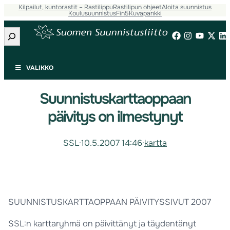
Kilpailut, kuntorastit – Rastilippu
Rastilipun ohjeet
Aloita suunnistus
Koulusuunnistus
Fin5
Kuvapankki
Etsi
VALIKKO
Suunnistuskarttaoppaan
päivitys on ilmestynyt
SSL
·
10.5.2007 14:46
·
kartta
SUUNNISTUSKARTTAOPPAAN PÄIVITYSSIVUT 2007
SSL:n karttaryhmä on päivittänyt ja täydentänyt