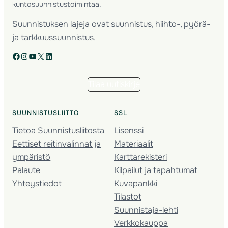
kuntosuunnistustoimintaa.
Suunnistuksen lajeja ovat suunnistus, hiihto-, pyörä-
ja tarkkuussuunnistus.
Facebook
Instagram
YouTube
X
LinkedIn
Tilaa uutiskirje
SUUNNISTUSLIITTO
SSL
Tietoa Suunnistusliitosta
Lisenssi
Eettiset reitinvalinnat ja
Materiaalit
ympäristö
Karttarekisteri
Palaute
Kilpailut ja tapahtumat
Yhteystiedot
Kuvapankki
Tilastot
Suunnistaja-lehti
Verkkokauppa