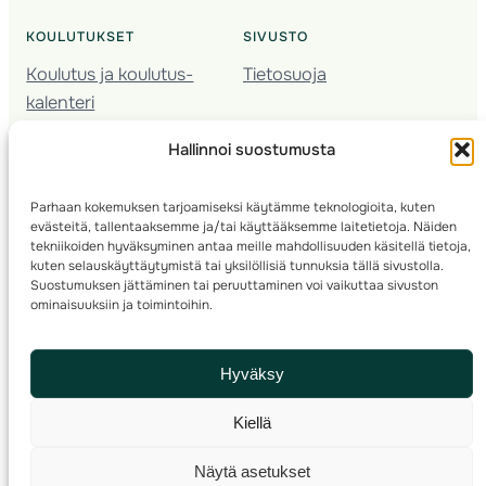
KOULUTUKSET
SIVUSTO
Koulutus ja koulutus­
Tietosuoja
kalenteri
Nuorison koulutukset
Hallinnoi suostumusta
Seura­kehittäminen
Valmentaja­koulutus
Parhaan kokemuksen tarjoamiseksi käytämme teknologioita, kuten
Kartoitus
evästeitä, tallentaaksemme ja/tai käyttääksemme laitetietoja. Näiden
Ratamestari
tekniikoiden hyväksyminen antaa meille mahdollisuuden käsitellä tietoja,
kuten selauskäyttäytymistä tai yksilöllisiä tunnuksia tällä sivustolla.
Suostumuksen jättäminen tai peruuttaminen voi vaikuttaa sivuston
Suomen Suunnistusliitto
© 2025 ·
· Valimotie 10, 00380 Helsinki, Finland
ominaisuuksiin ja toimintoihin.
info(a)suunnistusliitto.fi,
Rastilipun asiat
: rastilippu(a)suunnistusliitto.fi
Hyväksy
Kilpailut ja kuntorastit – Rastilippu
:::
Rastilipun ohjeet
Kiellä
RSS
Näytä asetukset