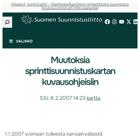
Kilpailut, kuntorastit – Rastilippu
Rastilipun ohjeet
Aloita suunnistus
Koulusuunnistus
Fin5
Kuvapankki
Etsi
VALIKKO
Muutoksia
sprinttisuunnistuskartan
kuvausohjeisiin
SSL
·
6.2.2007 14:23
·
kartta
1.1.2007 voimaan tulleesta kansainvälisistä