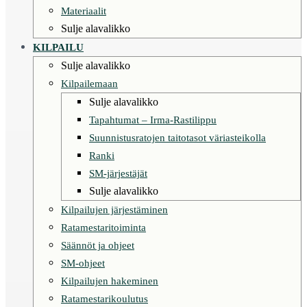
Materiaalit
Sulje alavalikko
KILPAILU
Sulje alavalikko
Kilpailemaan
Sulje alavalikko
Tapahtumat – Irma-Rastilippu
Suunnistusratojen taitotasot väriasteikolla
Ranki
SM-järjestäjät
Sulje alavalikko
Kilpailujen järjestäminen
Ratamestaritoiminta
Säännöt ja ohjeet
SM-ohjeet
Kilpailujen hakeminen
Ratamestarikoulutus