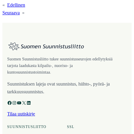
«
Edellinen
Seuraava
»
Suomen Suunnistusliitto tukee suunnistusseurojen edellytyksiä
tarjota laadukasta kilpailu-, nuoriso- ja
kuntosuunnistustoimintaa.
Suunnistuksen lajeja ovat suunnistus, hiihto-, pyörä- ja
tarkkuussuunnistus.
Facebook
Instagram
YouTube
X
LinkedIn
Tilaa uutiskirje
SUUNNISTUSLIITTO
SSL