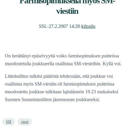
Farmisopimuksella myös SM-
viestiin
SSL
·
27.2.2007 14:28
·
kilpailu
On herättänyt epäselvyyttä voiko farmisopimuksen puitteissa
muodostetulla joukkueella osallistua SM-viesteihin. Kyllä voi.
Liittohallitus tulkitsi päätöstä tehdessään, että joukkue voi
osallistua myös SM-viestiin eli farmisopimuksen puitteissa
muodostettu joukkue tulkitaan lajisäännön 19.23 mukaiseksi
Suomen Suunnistusliiton jäsenseuran joukkueeksi.
SM
viesti