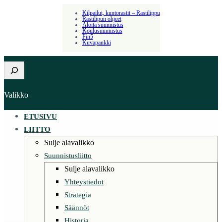
Kilpailut, kuntorastit – Rastilippu
Rastilipun ohjeet
Aloita suunnistus
Koulusuunnistus
Fin5
Kuvapankki
Etsi
Valikko
ETUSIVU
LIITTO
Sulje alavalikko
Suunnistusliitto
Sulje alavalikko
Yhteystiedot
Strategia
Säännöt
Historia