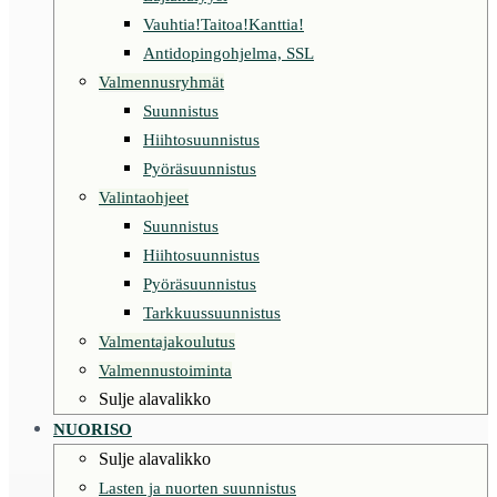
Vauhtia!Taitoa!Kanttia!
Antidopingohjelma, SSL
Valmennusryhmät
Suunnistus
Hiihtosuunnistus
Pyöräsuunnistus
Valintaohjeet
Suunnistus
Hiihtosuunnistus
Pyöräsuunnistus
Tarkkuussuunnistus
Valmentajakoulutus
Valmennustoiminta
Sulje alavalikko
NUORISO
Sulje alavalikko
Lasten ja nuorten suunnistus