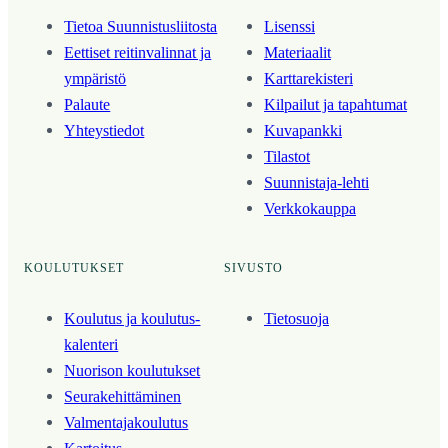
Tietoa Suunnistusliitosta
Lisenssi
Eettiset reitinvalinnat ja
Materiaalit
ympäristö
Karttarekisteri
Palaute
Kilpailut ja tapahtumat
Yhteystiedot
Kuvapankki
Tilastot
Suunnistaja-lehti
Verkkokauppa
KOULUTUKSET
SIVUSTO
Koulutus ja koulutus­
Tietosuoja
kalenteri
Nuorison koulutukset
Seura­kehittäminen
Valmentaja­koulutus