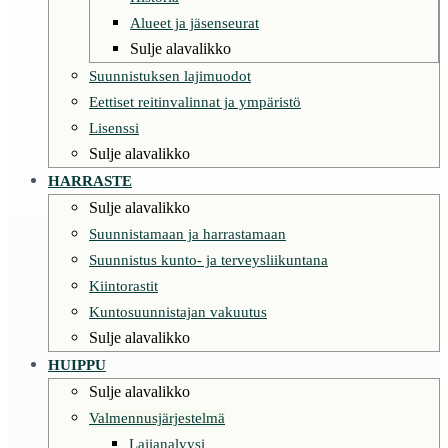
Alueet ja jäsenseurat
Sulje alavalikko
Suunnistuksen lajimuodot
Eettiset reitinvalinnat ja ympäristö
Lisenssi
Sulje alavalikko
HARRASTE
Sulje alavalikko
Suunnistamaan ja harrastamaan
Suunnistus kunto- ja terveysliikuntana
Kiintorastit
Kuntosuunnistajan vakuutus
Sulje alavalikko
HUIPPU
Sulje alavalikko
Valmennusjärjestelmä
Lajianalyysi