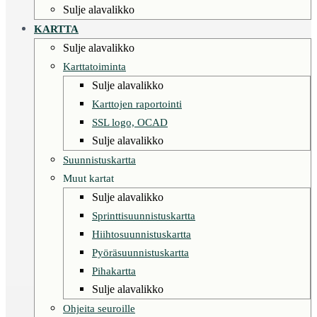
Sulje alavalikko
KARTTA
Sulje alavalikko
Karttatoiminta
Sulje alavalikko
Karttojen raportointi
SSL logo, OCAD
Sulje alavalikko
Suunnistuskartta
Muut kartat
Sulje alavalikko
Sprinttisuunnistuskartta
Hiihtosuunnistuskartta
Pyöräsuunnistuskartta
Pihakartta
Sulje alavalikko
Ohjeita seuroille