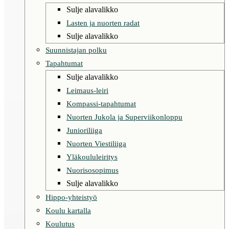
Sulje alavalikko
Lasten ja nuorten radat
Sulje alavalikko
Suunnistajan polku
Tapahtumat
Sulje alavalikko
Leimaus-leiri
Kompassi-tapahtumat
Nuorten Jukola ja Superviikonloppu
Junioriliiga
Nuorten Viestiliiga
Yläkoululeiritys
Nuorisosopimus
Sulje alavalikko
Hippo-yhteistyö
Koulu kartalla
Koulutus