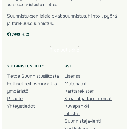
kuntosuunnistustoimintaa.
Suunnistuksen lajeja ovat suunnistus, hiihto-, pyörä-
ja tarkkuussuunnistus.
Facebook
Instagram
YouTube
X
LinkedIn
Tilaa uutiskirje
SUUNNISTUSLIITTO
SSL
Tietoa Suunnistusliitosta
Lisenssi
Eettiset reitinvalinnat ja
Materiaalit
ympäristö
Karttarekisteri
Palaute
Kilpailut ja tapahtumat
Yhteystiedot
Kuvapankki
Tilastot
Suunnistaja-lehti
Verkkokauppa