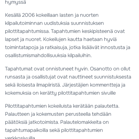
hymyssä
Kesällä 2006 kokeillaan lasten ja nuorten
kilpailutoiminnan uudistuksia suunnistuksen
pilottitapahtumissa. Tapahtumien keskipisteenä ovat
lapset ja nuoret. Kokeilujen kautta haetaan hyviä
toimintatapoja ja ratkaisuja, jotka lisäävät innostusta ja
osallistumismahdollisuuksia kilpailuihin.
Tapahtumat ovat onnistuneet hyvin. Osanotto on ollut
runsasta ja osallistujat ovat nauttineet suunnistuksesta
sekä iloisesta ilmapiiristä. Järjestäjien kommentteja ja
kokemuksia on kerätty pilottitapahtumien sivuille
Pilottitapahtumien kokeiluista kerätään palautetta.
Palautteen ja kokemusten perusteella tehdään
päätöksiä jatkotoimista. Palautelomakkeita on
tapahtumapaikoilla sekä pilottitapahtumien
verkkosivuilla.