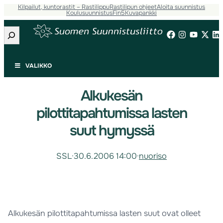
Kilpailut, kuntorastit – Rastilippu
Rastilipun ohjeet
Aloita suunnistus
Koulusuunnistus
Fin5
Kuvapankki
Etsi
VALIKKO
Alkukesän
pilottitapahtumissa lasten
suut hymyssä
SSL
·
30.6.2006 14:00
·
nuoriso
Alkukesän pilottitapahtumissa lasten suut ovat olleet