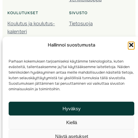
KOULUTUKSET
SIVUSTO
Koulutus ja koulutus­
Tietosuoja
kalenteri
Nuorison koulutukset
Hallinnoi suostumusta
Seura­kehittäminen
Valmentaja­koulutus
Parhaan kokemuksen tarjoamiseksi käytämme teknologioita, kuten
Kartoitus
evästeitä, tallentaaksemme ja/tai käyttääksemme laitetietoja. Näiden
Ratamestari
tekniikoiden hyväksyminen antaa meille mahdollisuuden käsitellä tietoja,
kuten selauskäyttäytymistä tai yksilöllisiä tunnuksia tällä sivustolla.
Suostumuksen jättäminen tai peruuttaminen voi vaikuttaa sivuston
Suomen Suunnistusliitto
© 2025 ·
· Valimotie 10, 00380 Helsinki, Finland
ominaisuuksiin ja toimintoihin.
info(a)suunnistusliitto.fi,
Rastilipun asiat
: rastilippu(a)suunnistusliitto.fi
Hyväksy
Kilpailut ja kuntorastit – Rastilippu
:::
Rastilipun ohjeet
Kiellä
RSS
Näytä asetukset