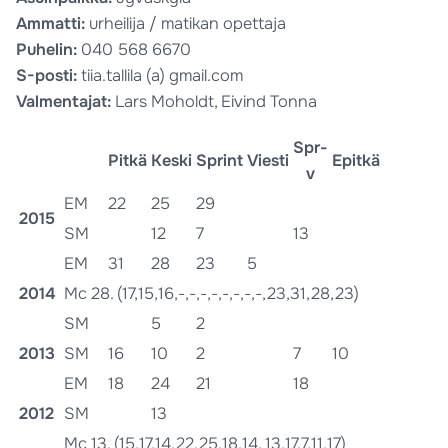
Ammatti:
urheilija / matikan opettaja
Puhelin:
040 568 6670
S-posti:
tiia.tallila (a) gmail.com
Valmentajat:
Lars Moholdt, Eivind Tonna
Spr-
Pitkä
Keski
Sprint
Viesti
Epitkä
v
EM
22
25
29
2015
SM
12
7
13
EM
31
28
23
5
2014
Mc 28. (17,15,16,-,-,-,-,-,-,-,-,23,31,28,23)
SM
5
2
2013
SM
16
10
2
7
10
EM
18
24
21
18
2012
SM
13
Mc 13. (15,17,14,22,25,18,14, 13,17,7,11,17)