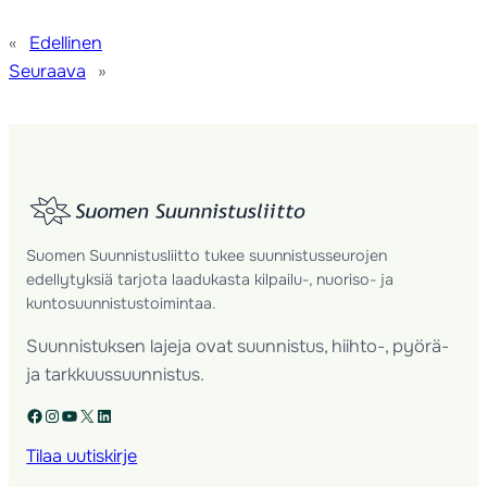
«
Edellinen
Seuraava
»
Suomen Suunnistusliitto tukee suunnistusseurojen
edellytyksiä tarjota laadukasta kilpailu-, nuoriso- ja
kuntosuunnistustoimintaa.
Suunnistuksen lajeja ovat suunnistus, hiihto-, pyörä-
ja tarkkuussuunnistus.
Facebook
Instagram
YouTube
X
LinkedIn
Tilaa uutiskirje