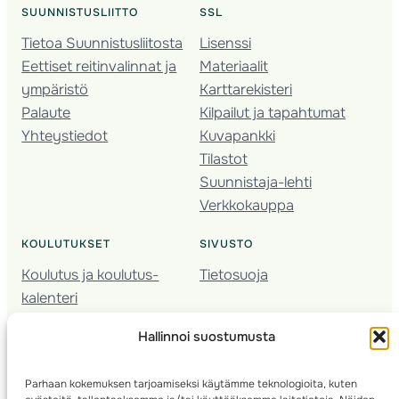
SUUNNISTUSLIITTO
SSL
Tietoa Suunnistusliitosta
Lisenssi
Eettiset reitinvalinnat ja
Materiaalit
ympäristö
Karttarekisteri
Palaute
Kilpailut ja tapahtumat
Yhteystiedot
Kuvapankki
Tilastot
Suunnistaja-lehti
Verkkokauppa
KOULUTUKSET
SIVUSTO
Koulutus ja koulutus­
Tietosuoja
kalenteri
Nuorison koulutukset
Hallinnoi suostumusta
Seura­kehittäminen
Valmentaja­koulutus
Parhaan kokemuksen tarjoamiseksi käytämme teknologioita, kuten
Kartoitus