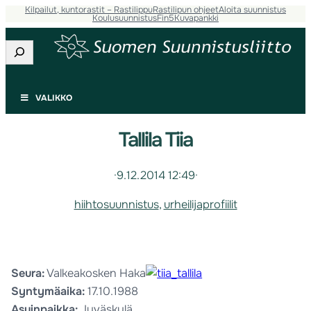
Kilpailut, kuntorastit – Rastilippu
Rastilipun ohjeet
Aloita suunnistus
Koulusuunnistus
Fin5
Kuvapankki
Etsi
VALIKKO
Tallila Tiia
·
9.12.2014 12:49
·
hiihtosuunnistus
, 
urheilijaprofiilit
Seura:
Valkeakosken Haka
Syntymäaika:
17.10.1988
Asuinpaikka:
Jyväskylä