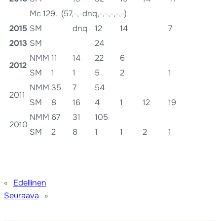
Mc 129. (57,-,-dnq,-,-,-,-,-)
2015
SM
dnq
12
14
7
2013
SM
24
NMM
11
14
22
6
2012
SM
1
1
5
2
1
NMM
35
7
54
2011
SM
8
16
4
1
12
19
NMM
67
31
105
2010
SM
2
8
1
1
2
1
«
Edellinen
Seuraava
»