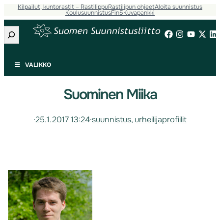
Kilpailut, kuntorastit – Rastilippu
Rastilipun ohjeet
Aloita suunnistus
Koulusuunnistus
Fin5
Kuvapankki
Etsi
VALIKKO
Suominen Miika
·
25.1.2017 13:24
·
suunnistus
, 
urheilijaprofiilit