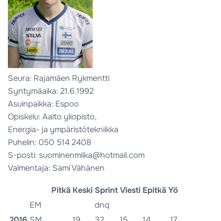
Seura: Rajamäen Rykmentti
Syntymäaika: 21.6.1992
Asuinpaikka: Espoo
Opiskelu: Aalto yliopisto,
Energia- ja ympäristötekniikka
Puhelin: 050 514 2408
S-posti: suominenmiika@hotmail.com
Valmentaja: Sami Vähänen
Pitkä
Keski
Sprint
Viesti
Epitkä
Yö
EM
dnq
2016
SM
19
32
15
14
17