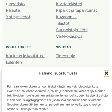
ympäristö
Karttarekisteri
Palaute
Kilpailut ja tapahtumat
Yhteystiedot
Kuvapankki
Tilastot
Suunnistaja-lehti
Verkkokauppa
KOULUTUKSET
SIVUSTO
Koulutus ja koulutus­
Tietosuoja
kalenteri
Nuorison koulutukset
Hallinnoi suostumusta
Seura­kehittäminen
Valmentaja­koulutus
Parhaan kokemuksen tarjoamiseksi käytämme teknologioita, kuten
Kartoitus
evästeitä, tallentaaksemme ja/tai käyttääksemme laitetietoja. Näiden
Ratamestari
tekniikoiden hyväksyminen antaa meille mahdollisuuden käsitellä tietoja,
kuten selauskäyttäytymistä tai yksilöllisiä tunnuksia tällä sivustolla.
Suostumuksen jättäminen tai peruuttaminen voi vaikuttaa sivuston
Suomen Suunnistusliitto
© 2025 ·
· Valimotie 10, 00380 Helsinki, Finland
ominaisuuksiin ja toimintoihin.