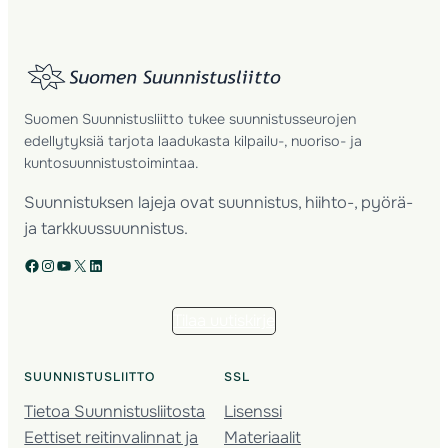
Suomen Suunnistusliitto tukee suunnistusseurojen
edellytyksiä tarjota laadukasta kilpailu-, nuoriso- ja
kuntosuunnistustoimintaa.
Suunnistuksen lajeja ovat suunnistus, hiihto-, pyörä-
ja tarkkuussuunnistus.
Facebook
Instagram
YouTube
X
LinkedIn
Tilaa uutiskirje
SUUNNISTUSLIITTO
SSL
Tietoa Suunnistusliitosta
Lisenssi
Eettiset reitinvalinnat ja
Materiaalit