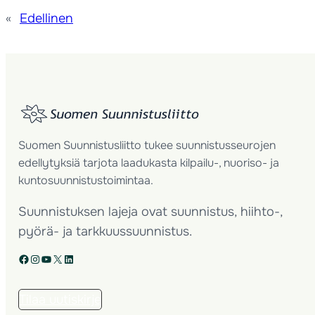
«
Edellinen
Suomen Suunnistusliitto tukee suunnistusseurojen
edellytyksiä tarjota laadukasta kilpailu-, nuoriso- ja
kuntosuunnistustoimintaa.
Suunnistuksen lajeja ovat suunnistus, hiihto-,
pyörä- ja tarkkuussuunnistus.
Facebook
Instagram
YouTube
X
LinkedIn
Tilaa uutiskirje