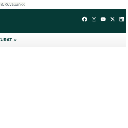
in5
Kuvapankki
EURAT