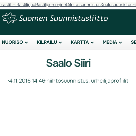
orastit – Rastilippu
Rastilipun ohjeet
Aloita suunnistus
Koulusuunnistus
F
NUORISO
KILPAILU
KARTTA
MEDIA
S
Saalo Siiri
·
4.11.2016 14:46
·
hiihtosuunnistus
, 
urheilijaprofiilit