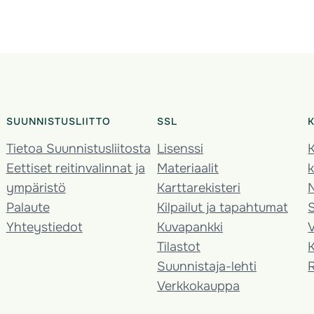
SUUNNISTUSLIITTO
SSL
Tietoa Suunnistusliitosta
Lisenssi
K
Eettiset reitinvalinnat ja
Materiaalit
k
ympäristö
Karttarekisteri
Palaute
Kilpailut ja tapahtumat
Yhteystiedot
Kuvapankki
V
Tilastot
K
Suunnistaja-lehti
Verkkokauppa