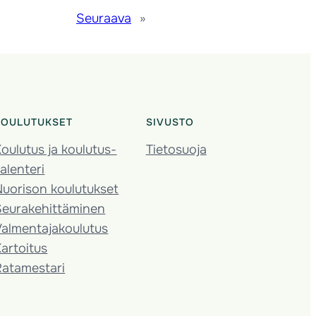
Seuraava
»
KOULUTUKSET
SIVUSTO
oulutus ja koulutus­
Tietosuoja
alenteri
Nuorison koulutukset
Seura­kehittäminen
almentaja­koulutus
artoitus
Ratamestari