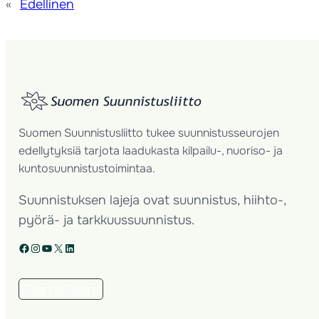
«
Edellinen
Suomen Suunnistusliitto tukee suunnistusseurojen
edellytyksiä tarjota laadukasta kilpailu-, nuoriso- ja
kuntosuunnistustoimintaa.
Suunnistuksen lajeja ovat suunnistus, hiihto-,
pyörä- ja tarkkuussuunnistus.
Facebook
Instagram
YouTube
X
LinkedIn
Tilaa uutiskirje