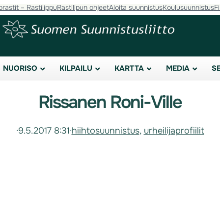
orastit – Rastilippu
Rastilipun ohjeet
Aloita suunnistus
Koulusuunnistus
F
NUORISO
KILPAILU
KARTTA
MEDIA
S
Rissanen Roni-Ville
·
9.5.2017 8:31
·
hiihtosuunnistus
, 
urheilijaprofiilit