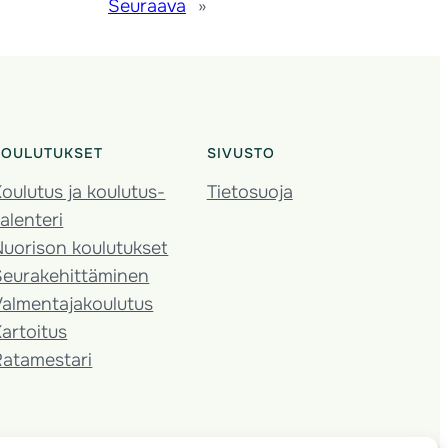
Seuraava
»
KOULUTUKSET
SIVUSTO
oulutus ja koulutus­
Tietosuoja
alenteri
Nuorison koulutukset
Seura­kehittäminen
almentaja­koulutus
artoitus
Ratamestari