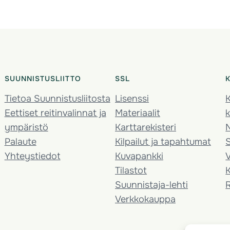
SUUNNISTUSLIITTO
SSL
Tietoa Suunnistusliitosta
Lisenssi
K
Eettiset reitinvalinnat ja
Materiaalit
k
ympäristö
Karttarekisteri
Palaute
Kilpailut ja tapahtumat
Yhteystiedot
Kuvapankki
V
Tilastot
K
Suunnistaja-lehti
Verkkokauppa