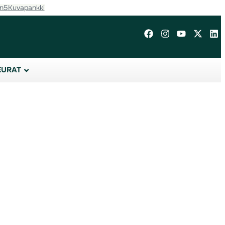
in5
Kuvapankki
EURAT