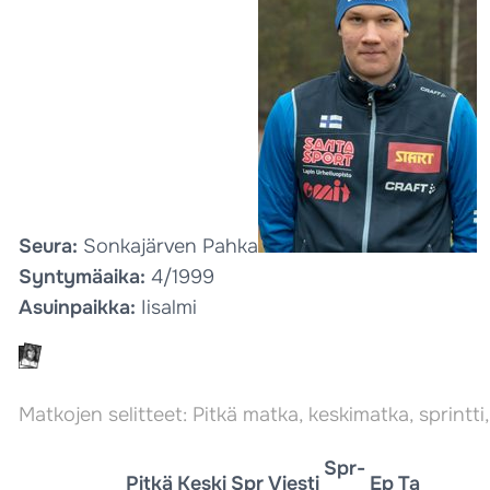
Seura:
Sonkajärven Pahka
Syntymäaika:
4/1999
Asuinpaikka:
Iisalmi
Matkojen selitteet: Pitkä matka, keskimatka, sprintti, 
Spr-
Pitkä
Keski
Spr
Viesti
Ep
Ta